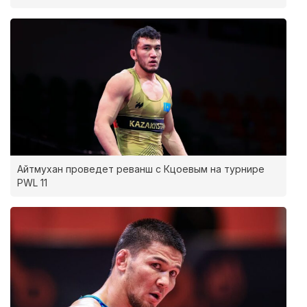
Айтмухан проведет реванш с Кцоевым на турнире
PWL 11