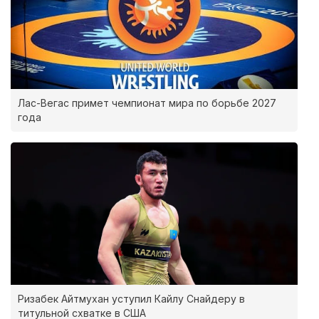
Лас-Вегас примет чемпионат мира по борьбе 2027
года
Ризабек Айтмухан уступил Кайлу Снайдеру в
титульной схватке в США