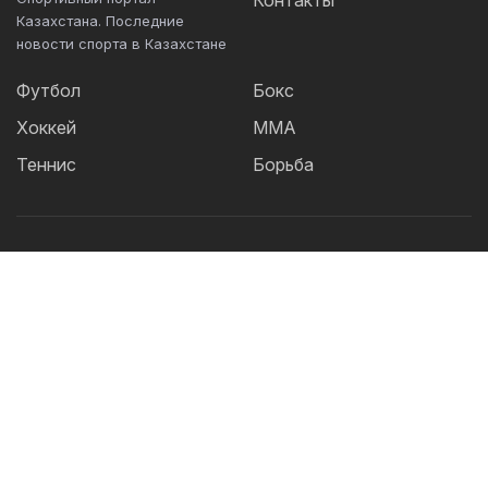
Контакты
Казахстана. Последние
новости спорта в Казахстане
Футбол
Бокс
Хоккей
ММА
Теннис
Борьба
Популярные Теги:
Футбол
теннис
бокс
ММА
UFC
Елена
Рыбакина
Кайрат
Жанибек Алимханулы
КПЛ
Сборная Казахстана
Александр Бублик
Актобе
Футзал
Дзюдо
Криштиану Роналду
Лига
Чемпионов
Шавкат Рахмонов
Асу Алмабаев
Реал
Астана
Ордабасы
IBF
Барселона
УЕФА
Тобол