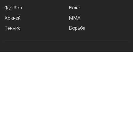
Футбол
Бокс
Хоккей
ММА
Теннис
Борьба
Популярные Теги:
Футбол
теннис
бокс
ММА
UFC
Елена
Рыбакина
Кайрат
Жанибек Алимханулы
КПЛ
Сборная Казахстана
Александр Бублик
Футзал
Актобе
Дзюдо
Лига Чемпионов
Криштиану
Роналду
Шавкат Рахмонов
Асу Алмабаев
Реал
Астана
Ордабасы
IBF
Барселона
УЕФА
Тобол