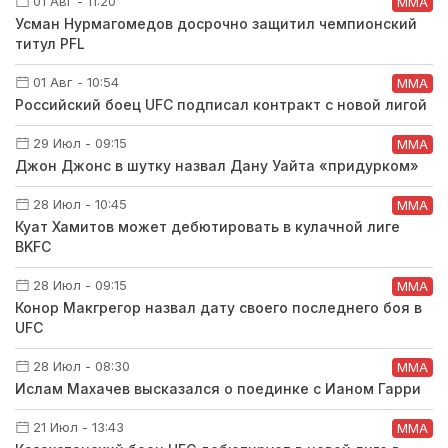
01 Авг - 11:20
ММА
Усман Нурмагомедов досрочно защитил чемпионский
титул PFL
01 Авг - 10:54
ММА
Российский боец UFC подписал контракт с новой лигой
29 Июл - 09:15
ММА
Джон Джонс в шутку назвал Дану Уайта «придурком»
28 Июл - 10:45
ММА
Куат Хамитов может дебютировать в кулачной лиге
BKFC
28 Июл - 09:15
ММА
Конор Макгрегор назвал дату своего последнего боя в
UFC
28 Июл - 08:30
ММА
Ислам Махачев высказался о поединке с Ианом Гарри
21 Июл - 13:43
ММА