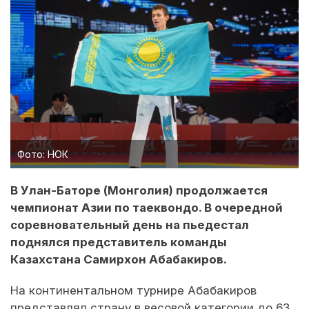
Фото: НОК
В Улан-Баторе (Монголия) продолжается
чемпионат Азии по таеквондо. В очередной
соревновательный день на пьедестал
поднялся представитель команды
Казахстана Самирхон Абабакиров.
На континентальном турнире Абабакиров
представлял страну в весовой категории до 63