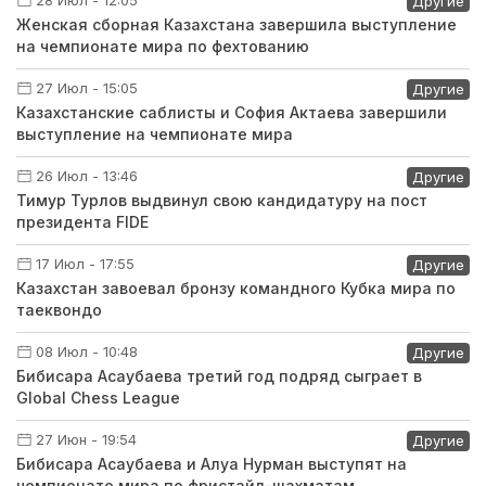
28 Июл - 12:05
Другие
Женская сборная Казахстана завершила выступление
на чемпионате мира по фехтованию
27 Июл - 15:05
Другие
Казахстанские саблисты и София Актаева завершили
выступление на чемпионате мира
26 Июл - 13:46
Другие
Тимур Турлов выдвинул свою кандидатуру на пост
президента FIDE
17 Июл - 17:55
Другие
Казахстан завоевал бронзу командного Кубка мира по
таеквондо
08 Июл - 10:48
Другие
Бибисара Асаубаева третий год подряд сыграет в
Global Chess League
27 Июн - 19:54
Другие
Бибисара Асаубаева и Алуа Нурман выступят на
чемпионате мира по фристайл-шахматам