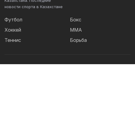
Казахстана. Последние
новости спорта в Казахстане
Футбол
Бокс
Хоккей
ММА
Теннис
Борьба
Популярные Теги:
Футбол
теннис
бокс
ММА
UFC
Елена
Рыбакина
Кайрат
Жанибек Алимханулы
КПЛ
Сборная Казахстана
Александр Бублик
Актобе
Футзал
Дзюдо
Криштиану Роналду
Лига
Чемпионов
Шавкат Рахмонов
Реал
Асу
Алмабаев
Астана
Ордабасы
IBF
Барселона
WBO
УЕФА