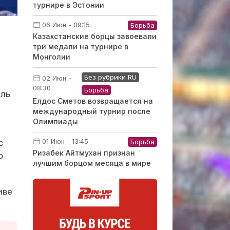
турнире в Эстонии
06 Июн - 09:15
Борьба
Казахстанские борцы завоевали
три медали на турнире в
Монголии
Без рубрики RU
02 Июн -
08:30
Борьба
ель
Елдос Сметов возвращается на
международный турнир после
Олимпиады
01 Июн - 13:45
Борьба
с
Ризабек Айтмухан признан
о
лучшим борцом месяца в мире
иве