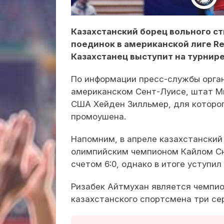
Казахстанский борец вольного с
поединок в американской лиге Re
Казахстанец выступит на турнире
По информации пресс-службы орган
американском Сент-Луисе, штат М
США Хейден Зилльмер, для которо
промоушена.
Напомним, в апреле казахстанский 
олимпийским чемпионом Кайлом Сна
счетом 6:0, однако в итоге уступил
Ризабек Айтмухан является чемпион
казахстанского спортсмена три се