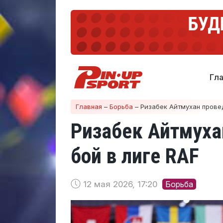
Гл
Главная
–
Борьба
–
Ризабек Айтмухан прове
Ризабек Айтмух
бой в лиге RAF
12 мая 2026, 17:20
Борьба