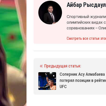
Айбар Рысдаул
Спортивный журналис
олимпийских видах 
соревнованиях – Оли
Смотреть все статьи это
Предыдущая статья:
Соперник Асу Алмабаева
потерял позиции в рейти
UFC