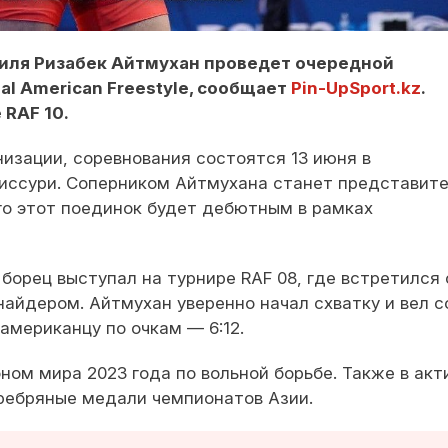
тиля Ризабек Айтмухан проведет очередной
al American Freestyle, сообщает
Pin-UpSport.kz
.
 RAF 10.
изации, соревнования состоятся 13 июня в
иссури. Соперником Айтмухана станет представит
го этот поединок будет дебютным в рамках
борец выступал на турнире RAF 08, где встретился 
йдером. Айтмухан уверенно начал схватку и вел с
 американцу по очкам — 6:12.
ом мира 2023 года по вольной борьбе. Также в акт
ребряные медали чемпионатов Азии.