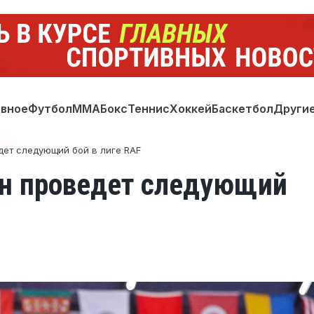
авное
Футбол
ММА
Бокс
Теннис
Хоккей
Баскетбол
Други
дет следующий бой в лиге RAF
ан проведет следующий