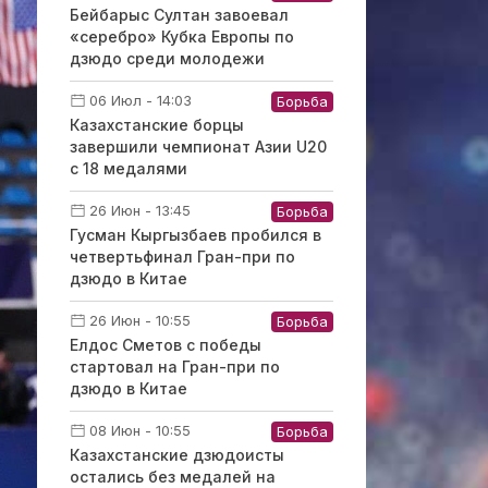
Бейбарыс Султан завоевал
«серебро» Кубка Европы по
дзюдо среди молодежи
06 Июл - 14:03
Борьба
Казахстанские борцы
завершили чемпионат Азии U20
с 18 медалями
26 Июн - 13:45
Борьба
Гусман Кыргызбаев пробился в
четвертьфинал Гран-при по
дзюдо в Китае
26 Июн - 10:55
Борьба
Елдос Сметов с победы
стартовал на Гран-при по
дзюдо в Китае
08 Июн - 10:55
Борьба
Казахстанские дзюдоисты
остались без медалей на