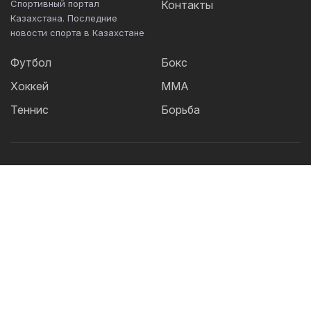
Спортивный портал
Контакты
Казахстана. Последние
новости спорта в Казахстане
Футбол
Бокс
Хоккей
ММА
Теннис
Борьба
Популярные Теги:
Футбол
теннис
бокс
ММА
UFC
Елена
Рыбакина
Кайрат
Жанибек Алимханулы
КПЛ
Сборная Казахстана
Александр Бублик
Футзал
Актобе
Дзюдо
Лига Чемпионов
Криштиану
Роналду
Шавкат Рахмонов
Асу Алмабаев
Реал
Астана
Ордабасы
IBF
Барселона
УЕФА
Тобол