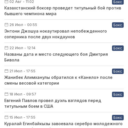
02 Авг - 11:02
Бокс
Казахстанский боксер проведет титульный бой против
бывшего чемпиона мира
26 Июл - 00:55
Бокс
Энтони Джошуа нокаутировал непобежденного
соперника после двух нокдаунов
22 Июл - 12:14
Бокс
Названы дата и место следующего боя Дмитрия
Бивола
21 Июл - 17:55
Бокс
Жанибек Алимханулы обратился к «Канело» после
смены весовой категории
18 Июл - 09:57
Бокс
Евгений Павлов провел дуэль взглядов перед
титульным боем в США
15 Июл - 17:55
Бокс
Куралай Егинбайкызы завоевала серебро молодежного