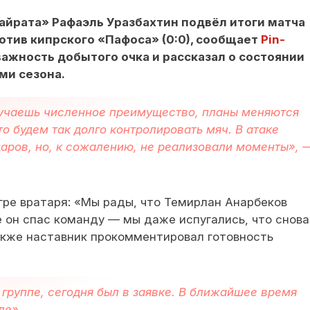
айрата» Рафаэль Уразбахтин подвёл итоги матча
отив кипрского «Пафоса» (0:0), сообщает
Pin-
важность добытого очка и рассказал о состоянии
и сезона.
лучаешь численное преимущество, планы меняются
о будем так долго контролировать мяч. В атаке
даров, но, к сожалению, не реализовали моменты», 
гре вратаря: «Мы рады, что Темирлан Анарбеков
е он спас команду — мы даже испугались, что снова
Также наставник прокомментировал готовность
группе, сегодня был в заявке. В ближайшее время
ле».