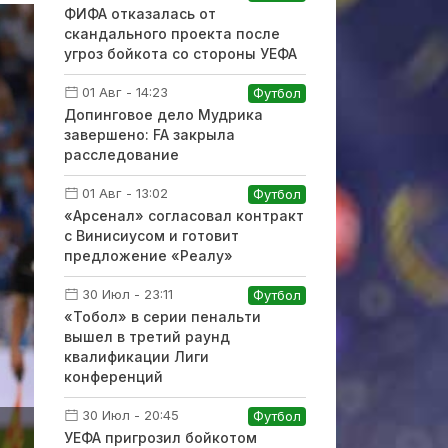
ФИФА отказалась от
скандального проекта после
угроз бойкота со стороны УЕФА
01 Авг - 14:23
Футбол
Допинговое дело Мудрика
завершено: FA закрыла
расследование
01 Авг - 13:02
Футбол
«Арсенал» согласовал контракт
с Винисиусом и готовит
предложение «Реалу»
30 Июл - 23:11
Футбол
«Тобол» в серии пенальти
вышел в третий раунд
квалификации Лиги
конференций
30 Июл - 20:45
Футбол
УЕФА пригрозил бойкотом