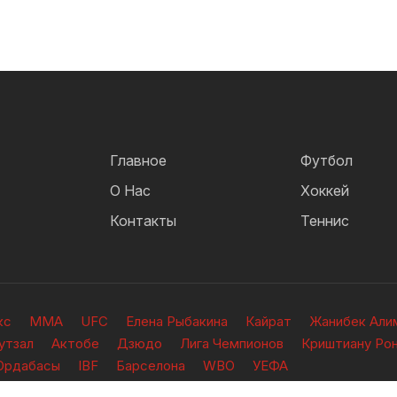
Главное
Футбол
О Нас
Хоккей
Контакты
Теннис
кс
ММА
UFC
Елена Рыбакина
Кайрат
Жанибек Али
утзал
Актобе
Дзюдо
Лига Чемпионов
Криштиану Ро
Ордабасы
IBF
Барселона
WBO
УЕФА