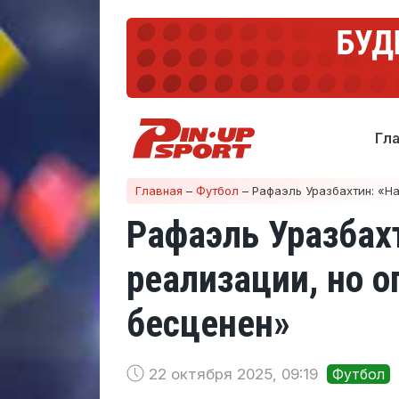
Гл
Главная
–
Футбол
–
Рафаэль Уразбахтин: «На
Рафаэль Уразбах
реализации, но 
бесценен»
22 октября 2025, 09:19
Футбол