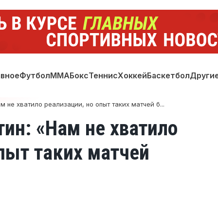
авное
Футбол
ММА
Бокс
Теннис
Хоккей
Баскетбол
Други
м не хватило реализации, но опыт таких матчей б...
тин: «Нам не хватило
опыт таких матчей