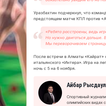
Уразбахтин подчеркнул, что коман
предстоящем матче КПЛ против «А
«Ребята расстроены, ведь иг
Но нужно двигаться дальше. 
Мы переворачиваем страницу 
После встречи в Алматы «Кайрат»
итальянского «Интера». Игра на л
ночь с 5 на 6 ноября.
Айбар Рысдаул
Спортивный журналис
олимпийских видах 