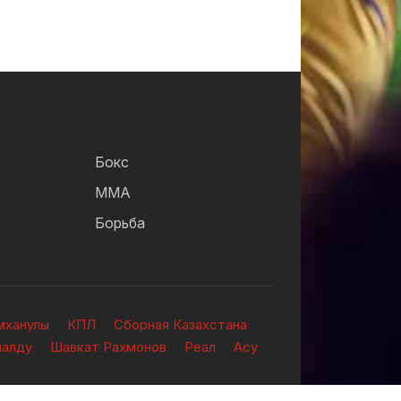
Бокс
ММА
Борьба
мханулы
КПЛ
Сборная Казахстана
налду
Шавкат Рахмонов
Реал
Асу