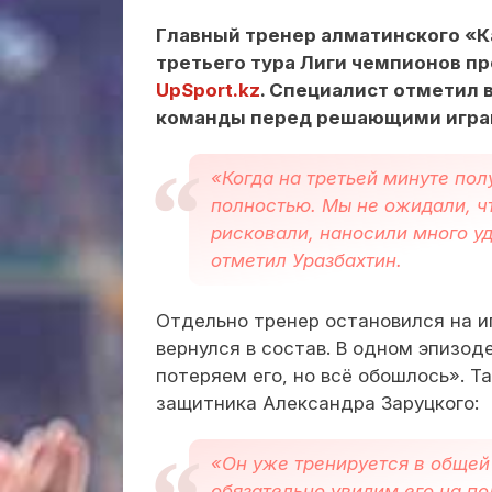
Главный тренер алматинского «К
третьего тура Лиги чемпионов пр
UpSport.kz
. Специалист отметил 
команды перед решающими играм
«Когда на третьей минуте по
полностью. Мы не ожидали, чт
рисковали, наносили много у
отметил Уразбахтин.
Отдельно тренер остановился на и
вернулся в состав. В одном эпизод
потеряем его, но всё обошлось». 
защитника Александра Заруцкого:
«Он уже тренируется в общей 
обязательно увидим его на по