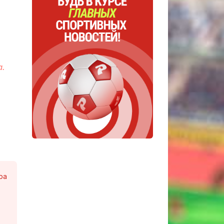
а.
.
ра