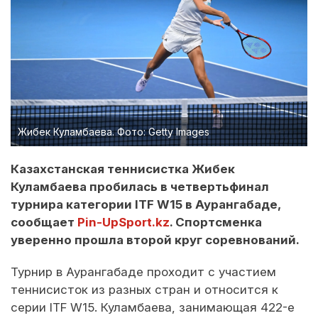
Жибек Куламбаева. Фото: Getty Images
Казахстанская теннисистка Жибек
Куламбаева пробилась в четвертьфинал
турнира категории ITF W15 в Аурангабаде,
сообщает
Pin-UpSport.kz
. Спортсменка
уверенно прошла второй круг соревнований.
Турнир в Аурангабаде проходит с участием
теннисисток из разных стран и относится к
серии ITF W15. Куламбаева, занимающая 422-е