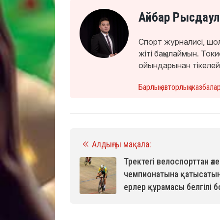
Айбар Рысдаул
Спорт журналисі, шо
жіті бақылаймын. То
ойындарынан тікелей
Барлық авторлық жазбала
Алдыңғы мақала:
Тректегі велоспорттан әл
чемпионатына қатысатын
ерлер құрамасы белгілі 