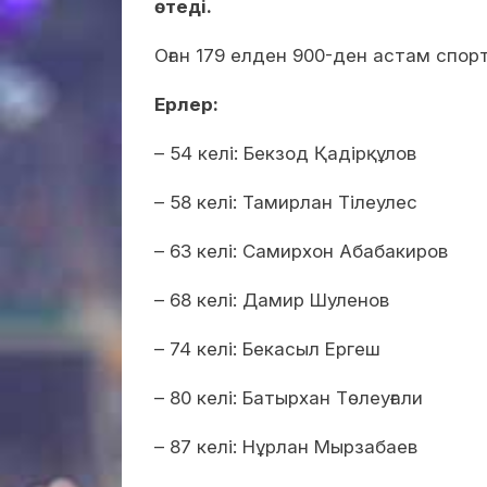
өтеді.
Оған 179 елден 900-ден астам спо
Ерлер:
– 54 келі: Бекзод Қадірқұлов
– 58 келі: Тамирлан Тілеулес
– 63 келі: Самирхон Абабакиров
– 68 келі: Дамир Шуленов
– 74 келі: Бекасыл Ергеш
– 80 келі: Батырхан Төлеуғали
– 87 келі: Нұрлан Мырзабаев