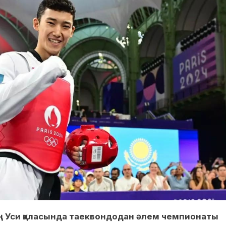
ң Уси қаласында таеквондодан әлем чемпионаты