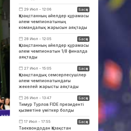
29 Июл - 12:06
Басқа
Қазақстанның әйелдер құрамасы
әлем чемпионатының
командалық жарысын аяқтады
28 Июл - 12:05
Басқа
Қазақстанның әйелдер құрамасы
әлем чемпионатын 1/8 финалда
аяқтады
27 Июл - 15:05
Басқа
Қазақстандық семсерлесушілер
әлем чемпионатындағы
жекелей жарысты аяқтады
26 Июл - 13:47
Басқа
Тимур Турлов FIDE президенті
қызметіне үміткер болды
17 Июл - 17:55
Басқа
Таеквондодан Қазақстан