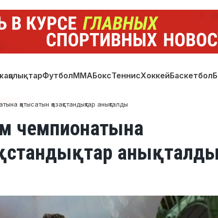
жаңалықтар
Футбол
ММА
Бокс
Теннис
Хоккей
Баскетбол
Б
ына қатысатын қазақстандықтар анықталды
ем чемпионатына
қстандықтар анықталд