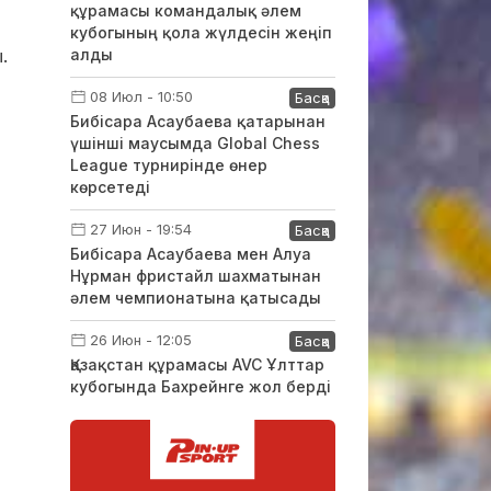
құрамасы командалық әлем
кубогының қола жүлдесін жеңіп
.
алды
08 Июл - 10:50
Басқа
Бибісара Асаубаева қатарынан
үшінші маусымда Global Chess
League турнирінде өнер
көрсетеді
27 Июн - 19:54
Басқа
Бибісара Асаубаева мен Алуа
Нұрман фристайл шахматынан
әлем чемпионатына қатысады
26 Июн - 12:05
Басқа
Қазақстан құрамасы AVC Ұлттар
кубогында Бахрейнге жол берді