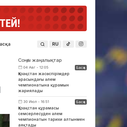
RU
асқа
Соңғы жаңалықтар
04 Авг - 12:05
Басқа
Қазақстан жасөспірімдер
арасындағы әлем
ы
чемпионатына құрамын
жариялады
30 Июл - 16:51
Басқа
Қазақстан құрамасы
семсерлесуден әлем
чемпионатын тарихи алтынмен
аяқтады