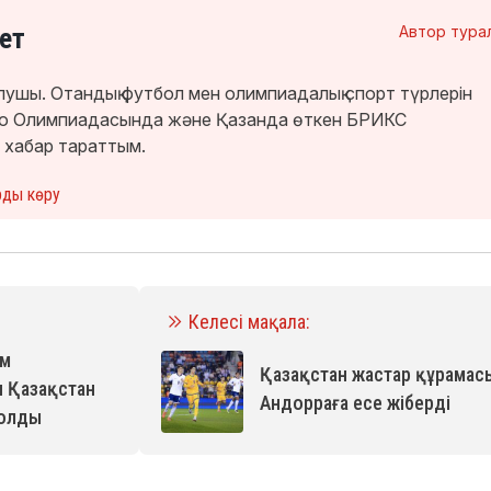
ет
Автор тура
лушы. Отандық футбол мен олимпиадалық спорт түрлерін
кио Олимпиадасында және Қазанда өткен БРИКС
 хабар тараттым.
рды көру
Келесі мақала:
ем
Қазақстан жастар құрамас
 Қазақстан
Андорраға есе жіберді
болды