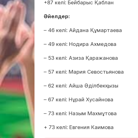
+87 келі: Бейбарыс Қаблан
Әйелдер:
– 46 келі: Айдана Құмартаева
– 49 келі: Нодира Ахмедова
– 53 келі: Азиза Қаражанова
– 57 келі: Мария Севостьянова
– 62 келі: Айша Әділбекқызы
– 67 келі: Нұрай Хусайнова
– 73 келі: Назым Махмұтова
+ 73 келі: Евгения Каимова