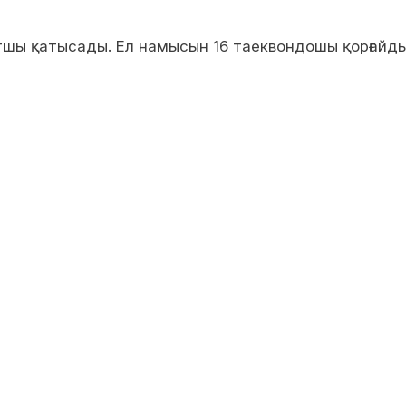
ртшы қатысады. Ел намысын 16 таеквондошы қорғайды