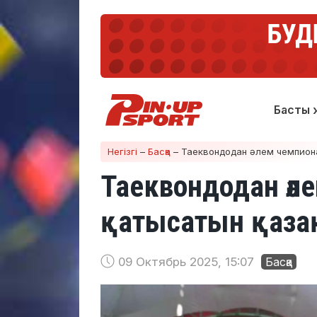
Басты 
Негізгі
–
Басқа
–
Таеквондодан әлем чемпионат
Таеквондодан әл
қатысатын қаза
09 Октябрь 2025, 15:07
Басқа