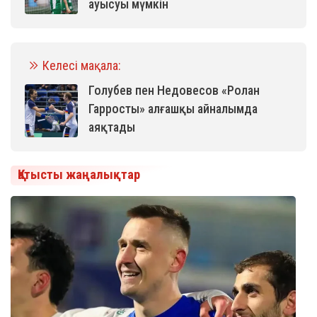
ауысуы мүмкін
Келесі мақала:
Голубев пен Недовесов «Ролан
Гарросты» алғашқы айналымда
аяқтады
Қатысты жаңалықтар