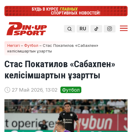
RU
Негізгі
–
Футбол
–
Стас Покатилов «Сабахпен»
келісімшартын ұзартты
Стас Покатилов «Сабахпен»
келісімшартын ұзартты
27 Май 2026, 13:02
Футбол