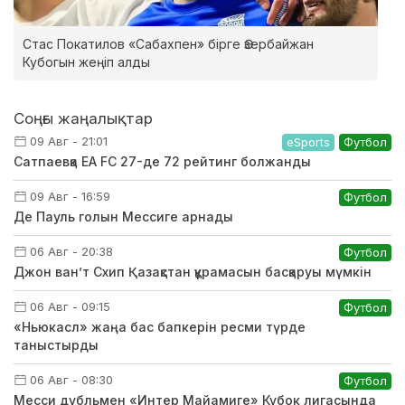
Стас Покатилов «Сабахпен» бірге Әзербайжан
Кубогын жеңіп алды
Соңғы жаңалықтар
09 Авг - 21:01
eSports
Футбол
Сатпаевқа EA FC 27-де 72 рейтинг болжанды
09 Авг - 16:59
Футбол
Де Пауль голын Мессиге арнады
06 Авг - 20:38
Футбол
Джон ван’т Схип Қазақстан құрамасын басқаруы мүмкін
06 Авг - 09:15
Футбол
«Ньюкасл» жаңа бас бапкерін ресми түрде
таныстырды
06 Авг - 08:30
Футбол
Месси дубльмен «Интер Майамиге» Кубок лигасында