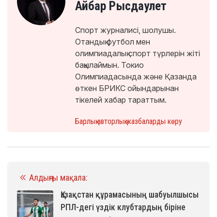
Айбар Рысдаулет
Спорт журналисі, шолушы.
Отандық футбол мен
олимпиадалық спорт түрлерін жіті
бақылаймын. Токио
Олимпиадасында және Қазанда
өткен БРИКС ойындарынан
тікелей хабар тараттым.
Барлық авторлық жазбаларды көру
Алдыңғы мақала:
Қазақстан құрамасының шабуылшысы
РПЛ-дегі үздік клубтардың біріне