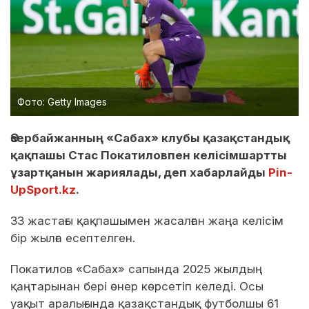
Фото: Getty Images
Әзербайжанның «Сабах» клубы қазақстандық
қақпашы Стас Покатиловпен келісімшартты
ұзартқанын жариялады, деп хабарлайды
Pin-
UpSport.kz
.
33 жастағы қақпашымен жасалған жаңа келісім
бір жылға есептелген.
Покатилов «Сабах» сапында 2025 жылдың
қаңтарынан бері өнер көрсетіп келеді. Осы
уақыт аралығында қазақстандық футболшы 61