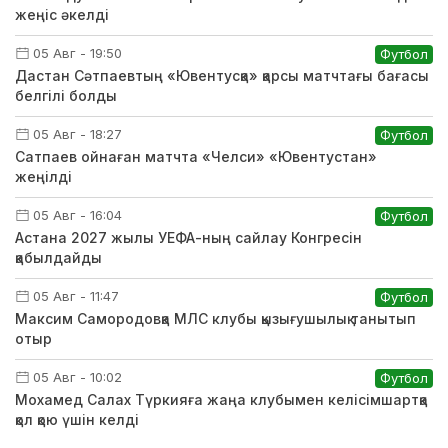
жеңіс әкелді
05 Авг - 19:50
Футбол
Дастан Сәтпаевтың «Ювентусқа» қарсы матчтағы бағасы
белгілі болды
05 Авг - 18:27
Футбол
Сатпаев ойнаған матчта «Челси» «Ювентустан»
жеңілді
05 Авг - 16:04
Футбол
Астана 2027 жылы УЕФА-ның сайлау Конгресін
қабылдайды
05 Авг - 11:47
Футбол
Максим Самородовқа МЛС клубы қызығушылық танытып
отыр
05 Авг - 10:02
Футбол
Мохамед Салах Түркияға жаңа клубымен келісімшартқа
қол қою үшін келді