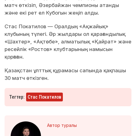
матч өткізіп, Әзербайжан чемпионы атанды
және екі рет ел Кубогын жеңіп алды.
Стас Покатилов — Оралдың «Ақжайық»
клубының түлегі. Әр жылдары ол қарағандылық
«Шахтер», «Ақтөбе», алматылық «Қайрат» және
ресейлік «Ростов» клубтарының намысын
қорғаған.
Қазақстан ұлттық құрамасы сапында қақпашы
30 матч өткізген.
Тегтер:
Стас Покатилов
Автор туралы