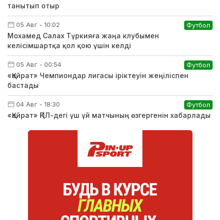
танытып отыр
05 Авг - 10:02
Футбол
Мохамед Салах Түркияға жаңа клубымен
келісімшартқа қол қою үшін келді
05 Авг - 00:54
Футбол
«Қайрат» Чемпиондар лигасы іріктеуін жеңіліспен
бастады
04 Авг - 18:30
Футбол
«Қайрат» ҚПЛ-дегі үш үй матчының өзгергенін хабарлады