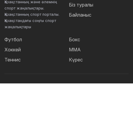
Қазақстанның және әлемнің
Біз туралы
спорт жаңалықтары.
Қазақстанның спорт порталы.
Байланыс
Қазақстандағы соңғы спорт
жаңалықтары
Футбол
Бокс
Хоккей
ММА
Теннис
Күрес
Танымал тегтер:
Футбол
теннис
бокс
ММА
UFC
Елена
Рыбакина
Кайрат
Жәнібек Әлімханұлы
Футзал
Дзюдо
Александр Бублик
Криштиану Роналду
КПЛ
Шавкат Рахмонов
Реал
Асу Алмабаев
Қазақстан құрамасы
Астана
ҚПЛ
IBF