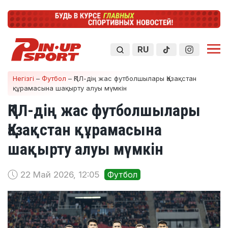
RU
Негізгі
–
Футбол
–
ҚПЛ-дің жас футболшылары Қазақстан
құрамасына шақырту алуы мүмкін
ҚПЛ-дің жас футболшылары
Қазақстан құрамасына
шақырту алуы мүмкін
22 Май 2026, 12:05
Футбол