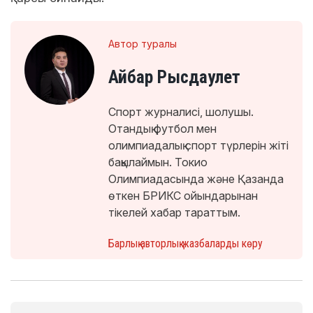
Автор туралы
Айбар Рысдаулет
Спорт журналисі, шолушы.
Отандық футбол мен
олимпиадалық спорт түрлерін жіті
бақылаймын. Токио
Олимпиадасында және Қазанда
өткен БРИКС ойындарынан
тікелей хабар тараттым.
Барлық авторлық жазбаларды көру