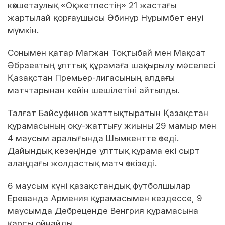
көкшетаулық «Оқжетпестің» 21 жастағы
жартылай қорғаушысы Әбинұр Нұрымбет енуі
мүмкін.
Сонымен қатар Магжан Тоқтыбай мен Мақсат
Әбраевтың ұлттық құрамаға шақырылу мәселесі
Қазақстан Премьер-лигасының алдағы
матчтарынан кейін шешілетіні айтылды.
Талғат Байсуфинов жаттықтыратын Қазақстан
құрамасының оқу-жаттығу жиыны 29 мамыр мен
4 маусым аралығында Шымкентте өтеді.
Дайындық кезеңінде ұлттық құрама екі сырт
алаңдағы жолдастық матч өткізеді.
6 маусым күні қазақстандық футболшылар
Ереванда Армения құрамасымен кездессе, 9
маусымда Дебреценде Венгрия құрамасына
қарсы ойнайды.