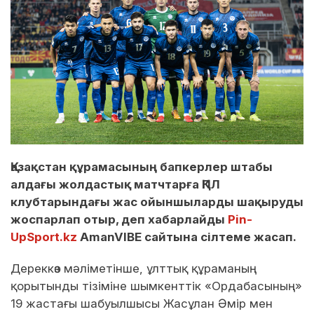
Қазақстан құрамасының бапкерлер штабы
алдағы жолдастық матчтарға ҚПЛ
клубтарындағы жас ойыншыларды шақыруды
жоспарлап отыр, деп хабарлайды
Pin-
UpSport.kz
AmanVIBE сайтына сілтеме жасап.
Дереккөз мәліметінше, ұлттық құраманың
қорытынды тізіміне шымкенттік «Ордабасының»
19 жастағы шабуылшысы Жасұлан Әмір мен