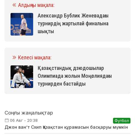
Алдыңғы мақала:
Александр Бублик Женевадағы
турнирдің жартылай финалына
шықты
Келесі мақала:
Қазақстандық дзюдошылар
Олимпиада жолын Моңғолиядағы
турнирден бастайды
Соңғы жаңалықтар
06 Авг - 20:38
Футбол
Джон ван’т Схип Қазақстан құрамасын басқаруы мүмкін