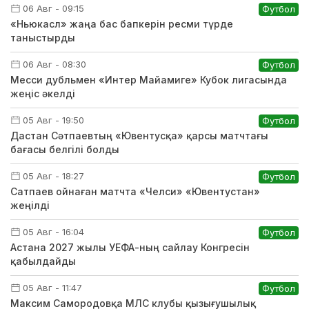
06 Авг - 09:15
Футбол
«Ньюкасл» жаңа бас бапкерін ресми түрде
таныстырды
06 Авг - 08:30
Футбол
Месси дубльмен «Интер Майамиге» Кубок лигасында
жеңіс әкелді
05 Авг - 19:50
Футбол
Дастан Сәтпаевтың «Ювентусқа» қарсы матчтағы
бағасы белгілі болды
05 Авг - 18:27
Футбол
Сатпаев ойнаған матчта «Челси» «Ювентустан»
жеңілді
05 Авг - 16:04
Футбол
Астана 2027 жылы УЕФА-ның сайлау Конгресін
қабылдайды
05 Авг - 11:47
Футбол
Максим Самородовқа МЛС клубы қызығушылық