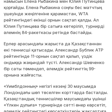
намысын Елена Рыбакина мен Юлия Путинцева
қорғайды. Елена Рыбакина соңғы бес матчтың
үшеуінде жеңілгеніне қарамастан, WTA
рейтингіндегі екінші орнын сақтап қалды. Ал
Юлия Путинцева бір сатыға көтеріліп, турнирді
әлемнің 84-ракеткасы ретінде бастайды.
Ерлер арасындағы жарыста да Қазақстаннан
екі теннисші қатысады. Александр Бублик ATP
рейтингінде 11-орнын сақтап қалып, үздік
ондыққа жақындай түсті. Александр Шевченко
бір саты төмендеп, әлемдік рейтингтің 99-
орнына жайғасты.
«Уимблдонның» негізгі кезеңі 30 маусымда
Лондондағы шөп төселген корттарда басталды.
Қазақстандық теннисшілер маусымдағы үшінші
«Үлкен дулыға» турнирінде сәтті өнер көрсетіп,
әлемдік рейтингтегі көрсеткіштерін жақсартуға