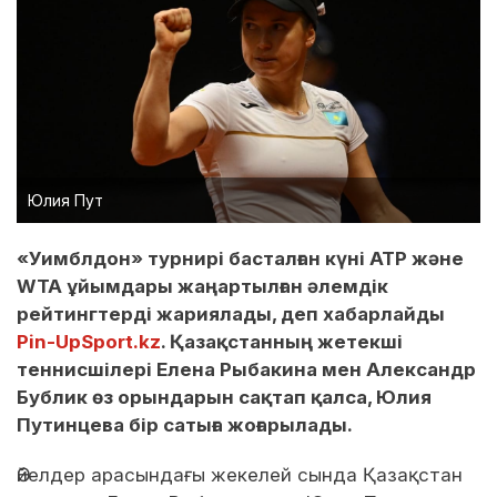
Юлия Пут
«Уимблдон» турнирі басталған күні ATP және
WTA ұйымдары жаңартылған әлемдік
рейтингтерді жариялады, деп хабарлайды
Pin-UpSport.kz
. Қазақстанның жетекші
теннисшілері Елена Рыбакина мен Александр
Бублик өз орындарын сақтап қалса, Юлия
Путинцева бір сатыға жоғарылады.
Әйелдер арасындағы жекелей сында Қазақстан