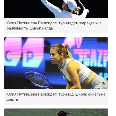
Юлия Путинцева Париждегі турнирден жарақатына
байланысты шығып қалды
Юлия Путинцева Париждегі турнирдің ширек финалына
шықты