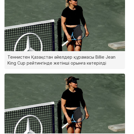
Теннистен Қазақстан әйелдер құрамасы Billie Jean
King Cup рейтингінде жетінші орынға көтерілді