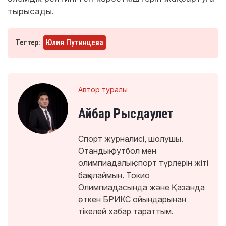
тырысады.
Тегтер:
Юлия Путинцева
Автор туралы
Айбар Рысдаулет
Спорт журналисі, шолушы.
Отандық футбол мен
олимпиадалық спорт түрлерін жіті
бақылаймын. Токио
Олимпиадасында және Қазанда
өткен БРИКС ойындарынан
тікелей хабар тараттым.