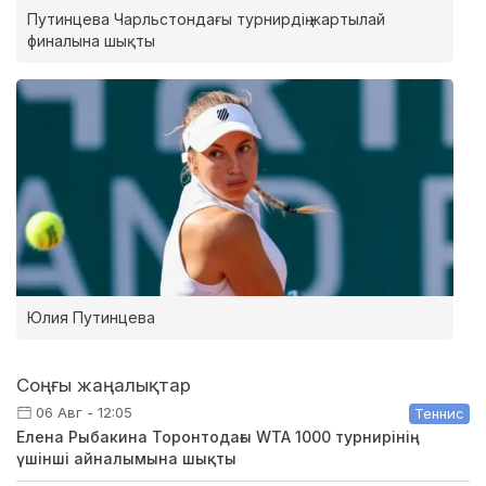
Путинцева Чарльстондағы турнирдің жартылай
финалына шықты
Юлия Путинцева
Соңғы жаңалықтар
06 Авг - 12:05
Теннис
Елена Рыбакина Торонтодағы WTA 1000 турнирінің
үшінші айналымына шықты