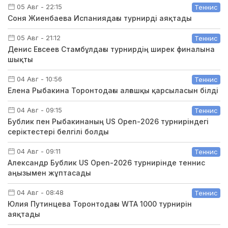
05 Авг - 22:15
Теннис
Соня Жиенбаева Испаниядағы турнирді аяқтады
05 Авг - 21:12
Теннис
Денис Евсеев Стамбұлдағы турнирдің ширек финалына
шықты
04 Авг - 10:56
Теннис
Елена Рыбакина Торонтодағы алғашқы қарсыласын білді
04 Авг - 09:15
Теннис
Бублик пен Рыбакинаның US Open-2026 турниріндегі
серіктестері белгілі болды
04 Авг - 09:11
Теннис
Александр Бублик US Open-2026 турнирінде теннис
аңызымен жұптасады
04 Авг - 08:48
Теннис
Юлия Путинцева Торонтодағы WTA 1000 турнирін
аяқтады