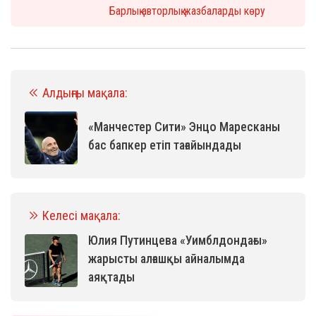
Барлық авторлық жазбаларды көру
Алдыңғы мақала:
«Манчестер Сити» Энцо Маресканы
бас бапкер етіп тағайындады
Келесі мақала:
Юлия Путинцева «Уимблдондағы»
жарысты алғашқы айналымда
аяқтады