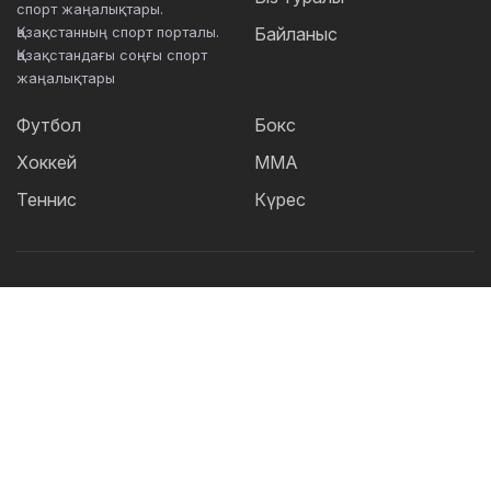
спорт жаңалықтары.
Қазақстанның спорт порталы.
Байланыс
Қазақстандағы соңғы спорт
жаңалықтары
Футбол
Бокс
Хоккей
ММА
Теннис
Күрес
Танымал тегтер:
Футбол
теннис
бокс
ММА
UFC
Елена
Рыбакина
Кайрат
Жәнібек Әлімханұлы
Футзал
Дзюдо
Александр Бублик
Криштиану Роналду
КПЛ
Шавкат Рахмонов
Реал
Асу Алмабаев
Қазақстан құрамасы
Астана
IBF
ҚПЛ
Барселона
Ордабасы
УЕФА
WBO
Актобе