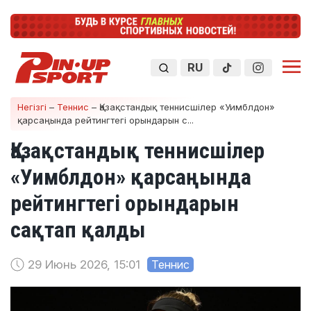
RU
Негізгі
–
Теннис
–
Қазақстандық теннисшілер «Уимблдон»
қарсаңында рейтингтегі орындарын с...
Қазақстандық теннисшілер
«Уимблдон» қарсаңында
рейтингтегі орындарын
сақтап қалды
29 Июнь 2026, 15:01
Теннис