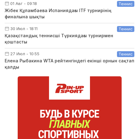
01 Авг - 09:18
Теннис
Жібек Құламбаева Испаниядағы ITF турнирінің
финалына шықты
30 Июл - 18:11
Теннис
Қазақстандық теннисші Түркиядағы турнирмен
қоштасты
27 Июл - 10:55
Теннис
Елена Рыбакина WTA рейтингіндегі екінші орнын сақтап
қалды