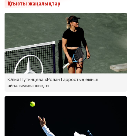
Қатысты жаңалықтар
Юлия Путинцева «Ролан Гарростың» екінші
айналымына шықты