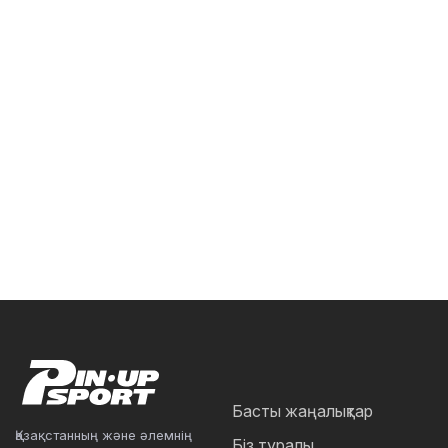
Басты жаңалықтар
Қазақстанның және әлемнің
Біз туралы