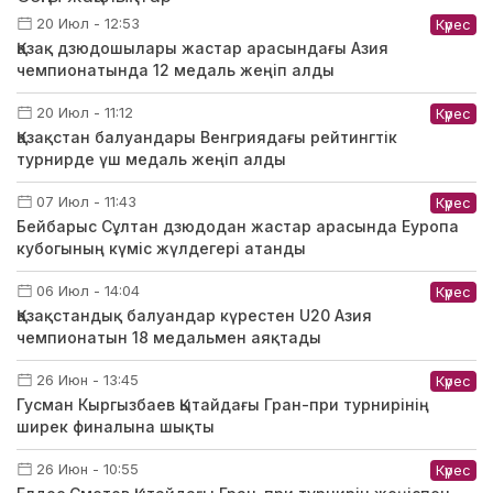
20 Июл - 12:53
Күрес
Қазақ дзюдошылары жастар арасындағы Азия
чемпионатында 12 медаль жеңіп алды
20 Июл - 11:12
Күрес
Қазақстан балуандары Венгриядағы рейтингтік
турнирде үш медаль жеңіп алды
07 Июл - 11:43
Күрес
Бейбарыс Сұлтан дзюдодан жастар арасында Еуропа
кубогының күміс жүлдегері атанды
06 Июл - 14:04
Күрес
Қазақстандық балуандар күрестен U20 Азия
чемпионатын 18 медальмен аяқтады
26 Июн - 13:45
Күрес
Гусман Кыргызбаев Қытайдағы Гран-при турнирінің
ширек финалына шықты
26 Июн - 10:55
Күрес