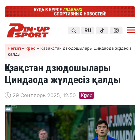
RU
Негізгі
–
Күрес
–
Қазақстан дзюдошылары Циндаода жүлдесіз
қалды
Қазақстан дзюдошылары
Циндаода жүлдесіз қалды
29 Сентябрь 2025, 12:50
Күрес