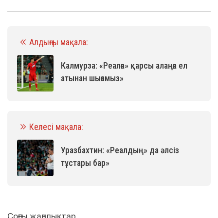
Алдыңғы мақала:
Калмурза: «Реалға» қарсы алаңға ел
атынан шығамыз»
Келесі мақала:
Уразбахтин: «Реалдың» да әлсіз
тұстары бар»
Соңғы жаңалықтар