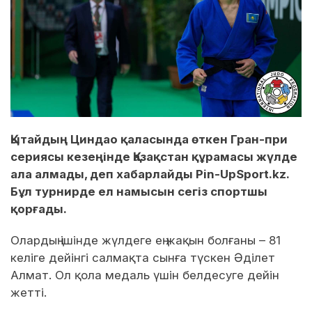
Қытайдың Циндао қаласында өткен Гран-при
сериясы кезеңінде Қазақстан құрамасы жүлде
ала алмады, деп хабарлайды Pin-UpSport.kz.
Бұл турнирде ел намысын сегіз спортшы
қорғады.
Олардың ішінде жүлдеге ең жақын болғаны – 81
келіге дейінгі салмақта сынға түскен Әділет
Алмат. Ол қола медаль үшін белдесуге дейін
жетті.