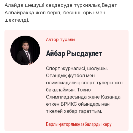
Алайда шешуші кездесуде түркиялық Ведат
Албайракқа жол беріп, бесінші орынмен
шектелді.
Автор туралы
Айбар Рысдаулет
Спорт журналисі, шолушы.
Отандық футбол мен
олимпиадалық спорт түрлерін жіті
бақылаймын. Токио
Олимпиадасында және Қазанда
өткен БРИКС ойындарынан
тікелей хабар тараттым.
Барлық авторлық жазбаларды көру