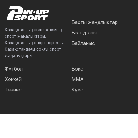
Басты жаңалықтар
Қазақстанның және әлемнің
Біз туралы
спорт жаңалықтары.
Қазақстанның спорт порталы.
Байланыс
Қазақстандағы соңғы спорт
жаңалықтары
Футбол
Бокс
Хоккей
ММА
Теннис
Күрес
Танымал тегтер:
Футбол
теннис
бокс
ММА
UFC
Елена
Рыбакина
Кайрат
Жәнібек Әлімханұлы
Футзал