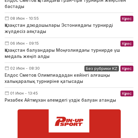
Елдос Сметов Қытайдағы Гран-при турнирін жеңіспен
бастады
08 Июн - 10:55
Күрес
Қазақстан дзюдошылары Эстониядағы турнирді
жүлдесіз аяқтады
06 Июн - 09:15
Күрес
Қазақстан балуандары Моңғолиядағы турнирде үш
медаль жеңіп алды
02 Июн - 08:30
Без рубрики KZ
Күрес
Елдос Сметов Олимпиададан кейінгі алғашқы
халықаралық турниріне қатысады
01 Июн - 13:45
Күрес
Ризабек Айтмұхан әлемдегі үздік балуан атанды