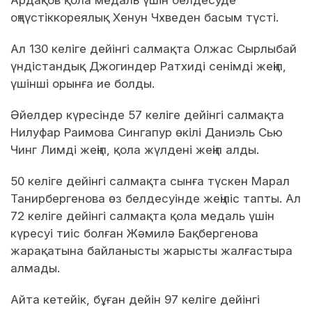
оңтүстіккореялық Хенун Чхведен басым түсті.
Ал 130 келіге дейінгі салмақта Олжас Сырлыбай
үндістандық Джогиндер Ратхиді сенімді жеңіп,
үшінші орынға ие болды.
Әйелдер күресінде 57 келіге дейінгі салмақта
Нилуфар Раимова Сингапур өкілі Даниэль Сью
Чинг Лимді жеңіп, қола жүлдені жеңіп алды.
50 келіге дейінгі салмақта сынға түскен Марал
Танирбергенова өз белдесуінде жеңіліс тапты. Ал
72 келіге дейінгі салмақта қола медаль үшін
күресуі тиіс болған Жәмилә Бақбергенова
жарақатына байланысты жарысты жалғастыра
алмады.
Айта кетейік, бұған дейін 97 келіге дейінгі