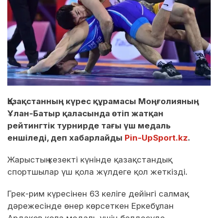
Қазақстанның күрес құрамасы Моңғолияның
Ұлан-Батыр қаласында өтіп жатқан
рейтингтік турнирде тағы үш медаль
еншіледі, деп хабарлайды
Pin-UpSport.kz
.
Жарыстың кезекті күнінде қазақстандық
спортшылар үш қола жүлдеге қол жеткізді.
Грек-рим күресінен 63 келіге дейінгі салмақ
дәрежесінде өнер көрсеткен Еркебұлан
Ардақов қола медаль үшін белдесуде