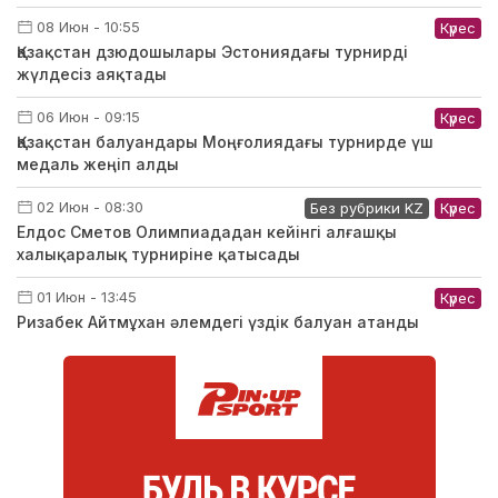
08 Июн - 10:55
Күрес
Қазақстан дзюдошылары Эстониядағы турнирді
жүлдесіз аяқтады
06 Июн - 09:15
Күрес
Қазақстан балуандары Моңғолиядағы турнирде үш
медаль жеңіп алды
02 Июн - 08:30
Без рубрики KZ
Күрес
Елдос Сметов Олимпиададан кейінгі алғашқы
халықаралық турниріне қатысады
01 Июн - 13:45
Күрес
Ризабек Айтмұхан әлемдегі үздік балуан атанды