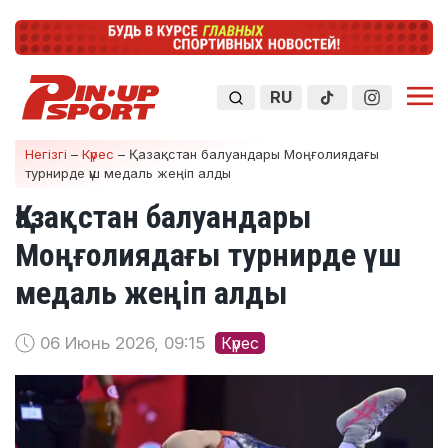
RU
Негізгі
–
Күрес
–
Қазақстан балуандары Моңғолиядағы
турнирде үш медаль жеңіп алды
Қазақстан балуандары
Моңғолиядағы турнирде үш
медаль жеңіп алды
06 Июнь 2026, 09:15
Күрес