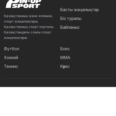
Басты жаңалықтар
Қазақстанның және әлемнің
Біз туралы
спорт жаңалықтары.
Қазақстанның спорт порталы.
Байланыс
Қазақстандағы соңғы спорт
жаңалықтары
Футбол
Бокс
Хоккей
ММА
Теннис
Күрес
Танымал тегтер:
Футбол
теннис
бокс
ММА
UFC
Елена
Рыбакина
Кайрат
Жәнібек Әлімханұлы
Футзал
Дзюдо
Александр Бублик
Криштиану Роналду