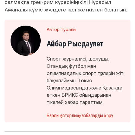
салмақта грек-рим күресінің өкілі Нұрасыл
Аманалы күміс жүлдеге қол жеткізген болатын.
Автор туралы
Айбар Рысдаулет
Спорт журналисі, шолушы.
Отандық футбол мен
олимпиадалық спорт түрлерін жіті
бақылаймын. Токио
Олимпиадасында және Қазанда
өткен БРИКС ойындарынан
тікелей хабар тараттым.
Барлық авторлық жазбаларды көру