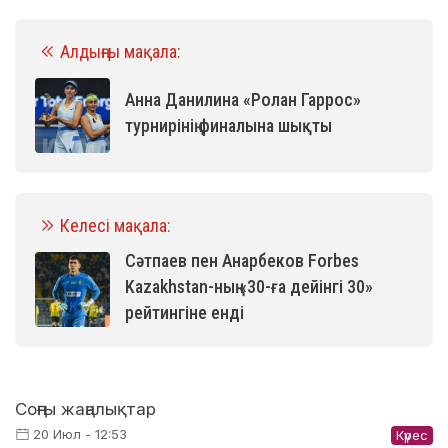
Алдыңғы мақала:
Анна Данилина «Ролан Гаррос»
турнирінің финалына шықты
Келесі мақала:
Сәтпаев пен Анарбеков Forbes
Kazakhstan-ның «30-ға дейінгі 30»
рейтингіне енді
Соңғы жаңалықтар
20 Июл - 12:53
Күрес