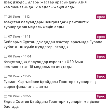
Қазақ дзюдошылары жастар арасындағы Азия
чемпионатында 12 медаль жеңіп алды
20 Июл - 11:12
Күрес
Қазақстан балуандары Венгриядағы рейтингтік
турнирде үш медаль жеңіп алды
07 Июл - 11:43
Күрес
Бейбарыс Сұлтан дзюдодан жастар арасында Еуропа
кубогының күміс жүлдегері атанды
06 Июл - 14:04
Күрес
Қазақстандық балуандар күрестен U20 Азия
чемпионатын 18 медальмен аяқтады
26 Июн - 13:45
Күрес
Гусман Кыргызбаев Қытайдағы Гран-при турнирінің
ширек финалына шықты
26 Июн - 10:55
Күрес
Елдос Сметов Қытайдағы Гран-при турнирін жеңіспен
бастады