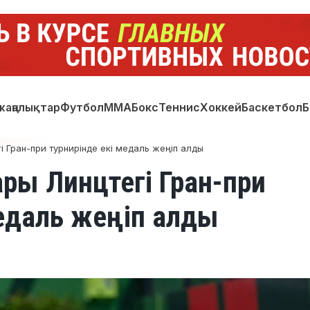
жаңалықтар
Футбол
ММА
Бокс
Теннис
Хоккей
Баскетбол
Б
 Гран-при турнирінде екі медаль жеңіп алды
ры Линцтегі Гран-при
медаль жеңіп алды