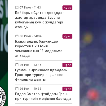
07 Июл - 11:43
Күрес
Бейбарыс Сұлтан дзюдодан
жастар арасында Еуропа
кубогының күміс жүлдегері
атанды
06 Июл - 14:04
Күрес
Қазақстандық балуандар
күрестен U20 Азия
чемпионатын 18 медальмен
аяқтады
26 Июн - 13:45
Күрес
Гусман Кыргызбаев Қытайдағы
Гран-при турнирінің ширек
финалына шықты
26 Июн - 10:55
Күрес
Елдос Сметов Қытайдағы Гран-
при турнирін жеңіспен бастады