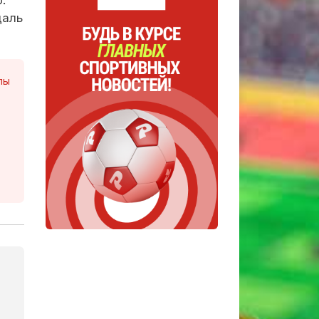
.
даль
лы