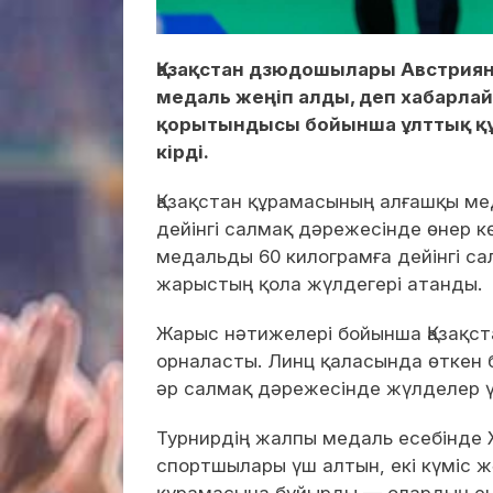
Қазақстан дзюдошылары Австриян
медаль жеңіп алды, деп хабарла
қорытындысы бойынша ұлттық қ
кірді.
Қазақстан құрамасының алғашқы ме
дейінгі салмақ дәрежесінде өнер кө
медальды 60 килограмға дейінгі с
жарыстың қола жүлдегері атанды.
Жарыс нәтижелері бойынша Қазақс
орналасты. Линц қаласында өткен 
әр салмақ дәрежесінде жүлделер ү
Турнирдің жалпы медаль есебінде 
спортшылары үш алтын, екі күміс ж