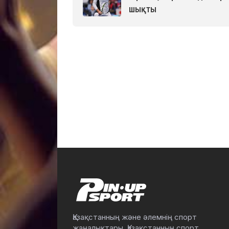
шықты
Қазақстанның және әлемнің спорт
жаңалықтары. Қазақстанның спорт