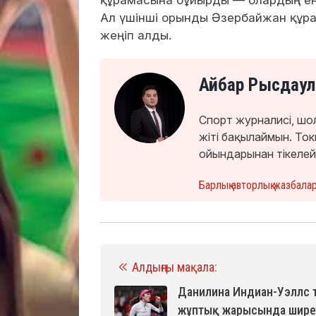
құрамасына бұйырды — олардың енші
Ал үшінші орынды Әзербайжан құрам
жеңіп алды.
Айбар Рысдаул
Спорт журналисі, шо
жіті бақылаймын. Т
ойындарынан тікелей
Барлық авторлық жазбала
Алдыңғы мақала:
Данилина Индиан-Уэллс ту
жұптық жарысында шире