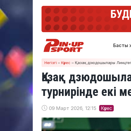
Басты 
Негізгі
–
Күрес
–
Қазақ дзюдошылары Линцтегі
Қазақ дзюдошыла
турнирінде екі 
09 Март 2026, 12:15
Күрес