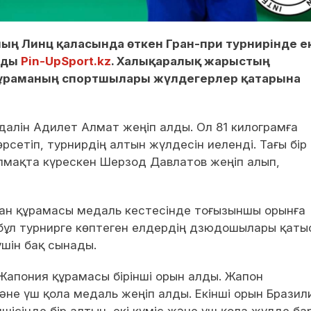
ың Линц қаласында өткен Гран-при турнирінде е
йды
Pin-UpSport.kz
. Халықаралық жарыстың
ұраманың спортшылары жүлдегерлер қатарына
далін Адилет Алмат жеңіп алды. Ол 81 килограмға
рсетіп, турнирдің алтын жүлдесін иеленді. Тағы бір
алмақта күрескен Шерзод Давлатов жеңіп алып,
тан құрамасы медаль кестесінде тоғызыншы орынға
бұл турнирге көптеген елдердің дзюдошылары қаты
шін бақ сынады.
Жапония құрамасы бірінші орын алды. Жапон
әне үш қола медаль жеңіп алды. Екінші орын Бразил