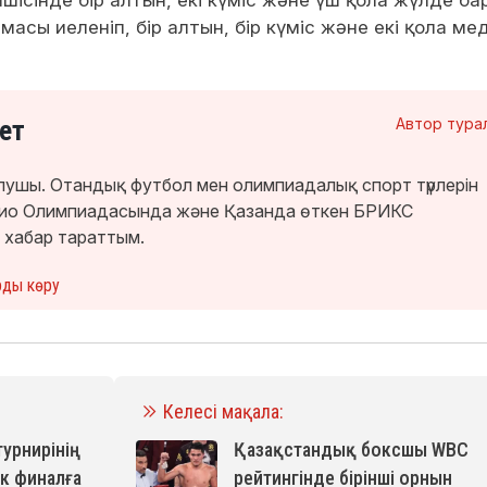
сінде бір алтын, екі күміс және үш қола жүлде бар
асы иеленіп, бір алтын, бір күміс және екі қола ме
ет
Автор тура
лушы. Отандық футбол мен олимпиадалық спорт түрлерін
окио Олимпиадасында және Қазанда өткен БРИКС
 хабар тараттым.
рды көру
Келесі мақала:
рнирінің
Қазақстандық боксшы WBC
к финалға
рейтингінде бірінші орнын