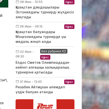
08 Июн - 10:55
Күрес
Қазақстан дзюдошылары
Эстониядағы турнирді жүлдесіз
кі
аяқтады
06 Июн - 09:15
Күрес
Қазақстан балуандары
Моңғолиядағы турнирде үш
медаль жеңіп алды
Без рубрики KZ
02 Июн -
08:30
Күрес
Елдос Сметов Олимпиададан
кейінгі алғашқы халықаралық
турниріне қатысады
сып,
01 Июн - 13:45
Күрес
Ризабек Айтмұхан әлемдегі
үздік балуан атанды
ия