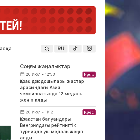
RU
асқа
Соңғы жаңалықтар
20 Июл - 12:53
Күрес
Қазақ дзюдошылары жастар
арасындағы Азия
чемпионатында 12 медаль
жеңіп алды
20 Июл - 11:12
Күрес
Қазақстан балуандары
Венгриядағы рейтингтік
турнирде үш медаль жеңіп
алды