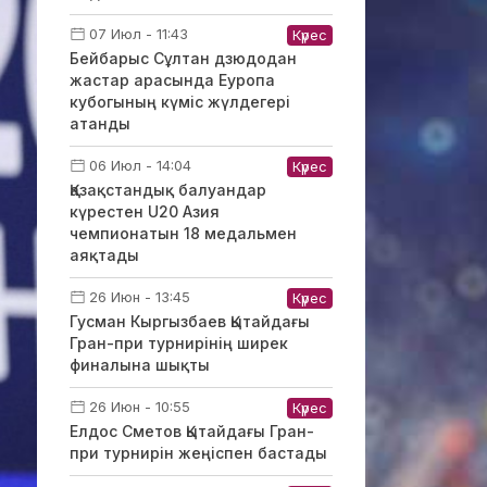
07 Июл - 11:43
Күрес
Бейбарыс Сұлтан дзюдодан
жастар арасында Еуропа
кубогының күміс жүлдегері
атанды
06 Июл - 14:04
Күрес
Қазақстандық балуандар
күрестен U20 Азия
чемпионатын 18 медальмен
аяқтады
26 Июн - 13:45
Күрес
Гусман Кыргызбаев Қытайдағы
Гран-при турнирінің ширек
финалына шықты
26 Июн - 10:55
Күрес
Елдос Сметов Қытайдағы Гран-
при турнирін жеңіспен бастады