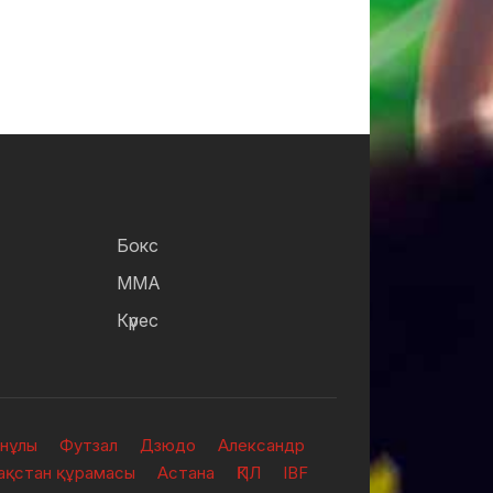
Бокс
ММА
Күрес
анұлы
Футзал
Дзюдо
Александр
зақстан құрамасы
Астана
ҚПЛ
IBF