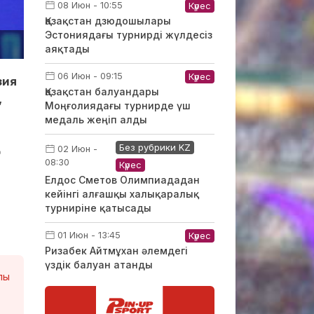
08 Июн - 10:55
Күрес
Қазақстан дзюдошылары
Эстониядағы турнирді жүлдесіз
аяқтады
06 Июн - 09:15
Күрес
зия
Қазақстан балуандары
,
Моңғолиядағы турнирде үш
медаль жеңіп алды
Без рубрики KZ
02 Июн -
08:30
Күрес
Елдос Сметов Олимпиададан
кейінгі алғашқы халықаралық
турниріне қатысады
01 Июн - 13:45
Күрес
Ризабек Айтмұхан әлемдегі
үздік балуан атанды
лы