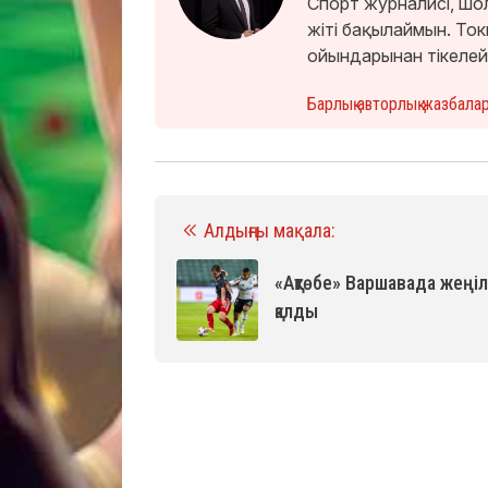
Спорт журналисі, шо
жіті бақылаймын. Т
ойындарынан тікелей
Барлық авторлық жазбала
Алдыңғы мақала:
«Ақтөбе» Варшавада жеңіл
қалды