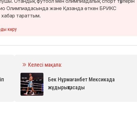
лушы. Отандық футбол мен олимпиадалық спорт түрлерін
окио Олимпиадасында және Қазанда өткен БРИКС
 хабар тараттым.
рды көру
Келесі мақала:
іп
Бек Нұрмағанбет Мексикада
жұдырықтасады