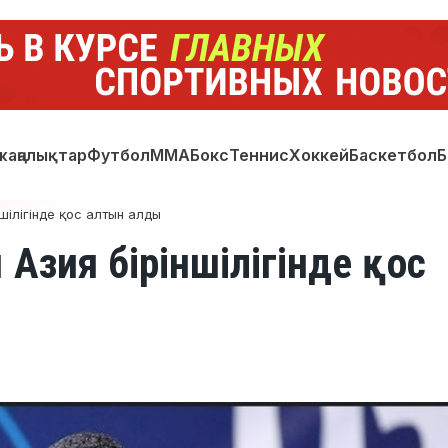
жаңалықтар
Футбол
ММА
Бокс
Теннис
Хоккей
Баскетбол
Б
шілігінде қос алтын алды
 Азия біріншілігінде қос