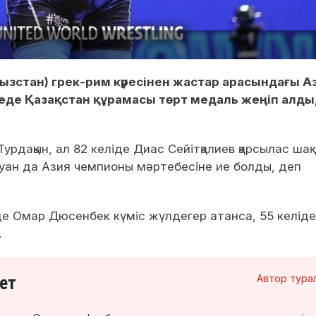
ғызстан) грек-рим күресінен жастар арасындағы А
еде Қазақстан құрамасы төрт медаль жеңіп алды
Турдақын, ал 82 келіде Диас Сейітқалиев қарсылас шақ
луан да Азия чемпионы мәртебесіне ие болды, деп
нде Омар Дюсенбек күміс жүлдегер атанса, 55 келіде
.
ет
Автор тура