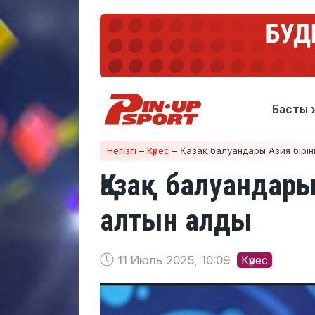
Басты 
Негізгі
–
Күрес
–
Қазақ балуандары Азия бірін
Қазақ балуандары
алтын алды
11 Июль 2025, 10:09
Күрес