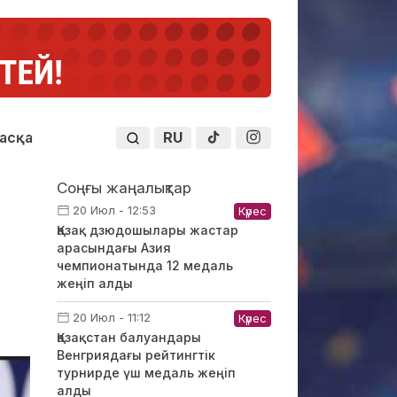
RU
асқа
Соңғы жаңалықтар
20 Июл - 12:53
Күрес
Қазақ дзюдошылары жастар
арасындағы Азия
чемпионатында 12 медаль
жеңіп алды
20 Июл - 11:12
Күрес
Қазақстан балуандары
Венгриядағы рейтингтік
турнирде үш медаль жеңіп
алды