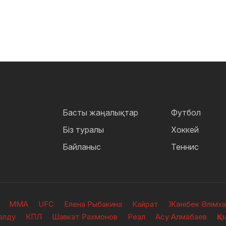
Басты жаңалықтар
Футбол
Біз туралы
Хоккей
Байланыс
Теннис
ММА
UFC
Елена Рыбакина
Кайрат
Жәнібек Әлімх
алду
КПЛ
Шавкат Рахмонов
Реал
Асу Алмабаев
Қа