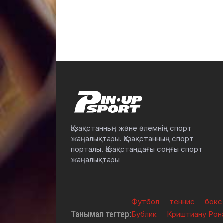
Қазақстанның және әлемнің спорт
жаңалықтары. Қазақстанның спорт
порталы. Қазақстандағы соңғы спорт
жаңалықтары
Футбол
теннис
бокс
Танымал тегтер:
Бублик
Криштиану Рон