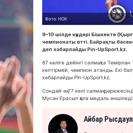
Фото: НОК
9–10 шілде күндері Бішкекте (Қыр
чемпионаты өтті. Байрақты бәсек
деп хабарлайды Pin-UpSport.kz.
87 келіге дейінгі салмақта Темірлан 
келтірмей, чемпион атанды. Екі ба
хабарлайды Pin-UpSport.kz.
Сондай-ақ 77 келі салмақ дәрежесі
Мусан Ерасыл қола медаль еншіледі
Айбар Рысдаул