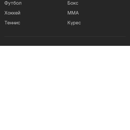
Футбол
Бокс
Хоккей
ММА
Теннис
Күрес
Танымал тегтер:
Футбол
теннис
бокс
ММА
UFC
Елена
Рыбакина
Кайрат
Жәнібек Әлімханұлы
Футзал
Дзюдо
Александр Бублик
Криштиану Роналду
КПЛ
Шавкат Рахмонов
Асу Алмабаев
Реал
Қазақстан құрамасы
Астана
ҚПЛ
IBF
Барселона
Ордабасы
УЕФА
WBO
Актобе
2026 © TOO "BOS Solution" - Барлық құқықтар қорғалған.