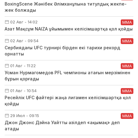
BoxingScene Жәнібек Әлімханұлына титулдық жекпе-
жек болжады
02 Авг - 14:02
ММА
Азат Мақсұм NAIZA ұйымымен келісімшартқа қол қойды
02 Авг - 09:54
ММА
Сербиядағы UFC турнирі бірден екі тарихи рекорд
орнатты
01 Авг - 11:22
ММА
Усман Нурмагомедов PFL чемпионы атағын мерзімінен
бұрын қорғады
01 Авг - 10:54
ММА
Ресейлік UFC файтері жаңа лигамен келісімшартқа қол
қойды
29 Июл - 09:15
ММА
Джон Джонс Дэйна Уайтты әзілдеп «ақымақ» деп
атады