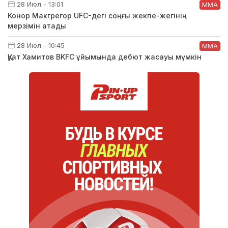
28 Июл - 13:01
ММА
Конор Макгрегор UFC-дегі соңғы жекпе-жегінің
мерзімін атады
28 Июл - 10:45
ММА
Қуат Хамитов BKFC ұйымында дебют жасауы мүмкін