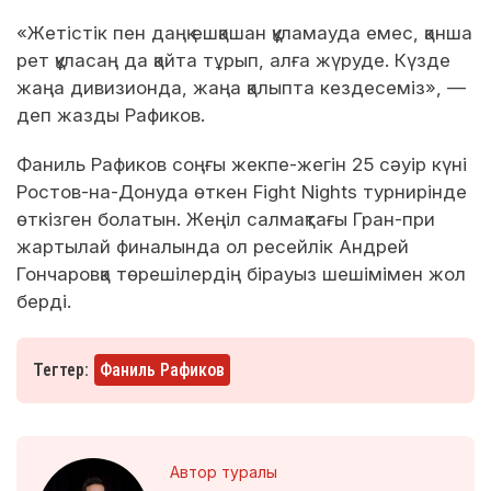
«Жетістік пен даңқ ешқашан құламауда емес, қанша
рет құласаң да қайта тұрып, алға жүруде. Күзде
жаңа дивизионда, жаңа қалыпта кездесеміз», —
деп жазды Рафиков.
Фаниль Рафиков соңғы жекпе-жегін 25 сәуір күні
Ростов-на-Донуда өткен Fight Nights турнирінде
өткізген болатын. Жеңіл салмақтағы Гран-при
жартылай финалында ол ресейлік Андрей
Гончаровқа төрешілердің бірауыз шешімімен жол
берді.
Тегтер:
Фаниль Рафиков
Автор туралы