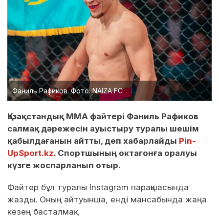
Фаниль Рафиков. Фото: NAIZA FC
Қазақстандық ММА файтері Фаниль Рафиков
салмақ дәрежесін ауыстыру туралы шешім
қабылдағанын айтты, деп хабарлайды
Pin-
UpSport.kz
. Спортшының октагонға оралуы
күзге жоспарланып отыр.
Файтер бұл туралы Instagram парақшасында
жазды. Оның айтуынша, енді мансабында жаңа
кезең басталмақ.