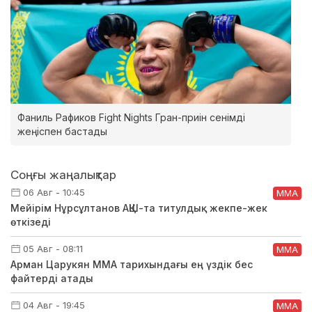
Фаниль Рафиков Fight Nights Гран-приін сенімді
жеңіспен бастады
Соңғы жаңалықтар
06 Авг - 10:45
ММА
Мейірім Нұрсұлтанов АҚШ-та титулдық жекпе-жек
өткізеді
05 Авг - 08:11
ММА
Арман Царукян ММА тарихындағы ең үздік бес
файтерді атады
04 Авг - 19:45
ММА