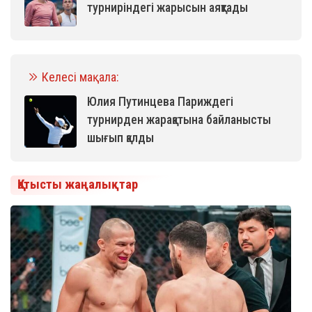
турниріндегі жарысын аяқтады
Келесі мақала:
Юлия Путинцева Париждегі
турнирден жарақатына байланысты
шығып қалды
Қатысты жаңалықтар