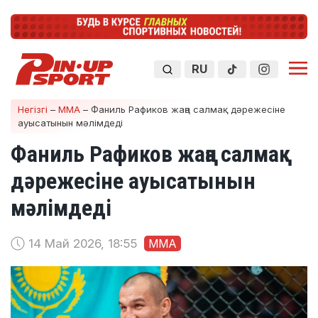
RU
Негізгі
–
ММА
–
Фаниль Рафиков жаңа салмақ дәрежесіне
ауысатынын мәлімдеді
Фаниль Рафиков жаңа салмақ
дәрежесіне ауысатынын
мәлімдеді
14 Май 2026, 18:55
ММА