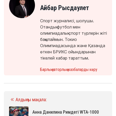
Айбар Рысдаулет
Спорт журналисі, шолушы.
Отандық футбол мен
олимпиадалық спорт түрлерін жіті
бақылаймын. Токио
Олимпиадасында және Қазанда
өткен БРИКС ойындарынан
тікелей хабар тараттым.
Барлық авторлық жазбаларды көру
Алдыңғы мақала:
Анна Данилина Римдегі WTA-1000