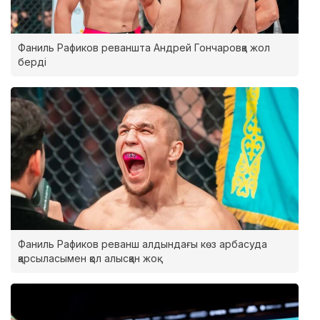
Фаниль Рафиков реваншта Андрей Гончаровқа жол
берді
Фаниль Рафиков реванш алдындағы көз арбасуда
қарсыласымен қол алысқан жоқ