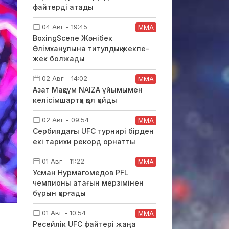
файтерді атады
04 Авг - 19:45
ММА
BoxingScene Жәнібек
Әлімханұлына титулдық жекпе-
жек болжады
02 Авг - 14:02
ММА
Азат Мақсұм NAIZA ұйымымен
келісімшартқа қол қойды
02 Авг - 09:54
ММА
Сербиядағы UFC турнирі бірден
екі тарихи рекорд орнатты
01 Авг - 11:22
ММА
Усман Нурмагомедов PFL
чемпионы атағын мерзімінен
бұрын қорғады
01 Авг - 10:54
ММА
Ресейлік UFC файтері жаңа