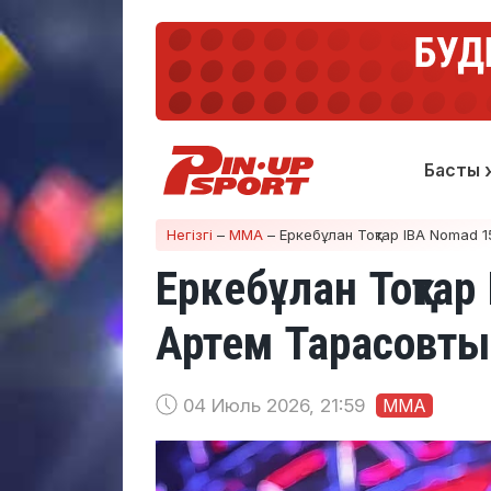
Басты 
Негізгі
–
ММА
–
Еркебұлан Тоқтар IBA Nomad 1
Еркебұлан Тоқтар
Артем Тарасовты 
04 Июль 2026, 21:59
ММА