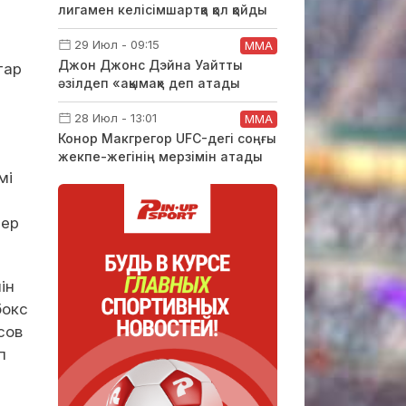
лигамен келісімшартқа қол қойды
29 Июл - 09:15
ММА
Джон Джонс Дэйна Уайтты
тар
әзілдеп «ақымақ» деп атады
28 Июл - 13:01
ММА
Конор Макгрегор UFC-дегі соңғы
жекпе-жегінің мерзімін атады
мі
тер
ін
бокс
сов
п