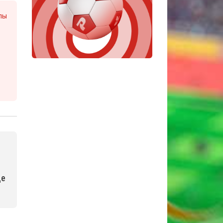
лы
де