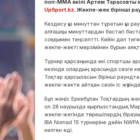
поп-ММА өкілі Артем Тарасовты 
UpSport.kz
. Жекпе-жек бірінші ра
Кездесу үш минуттан тұратын үш ра
алғашқы минуттардан бастап баста
соққымен теңселтті. Кейін дәл тиге
жекпе-жекті мерзімінен бұрын аяқт
Турнир қарсаңында екі спортшы арас
кезінде олардың арасында сөзге ке
Тоқтар қарсыласын бірінші раундта
жекпе-жекте айтқан сөзін іс жүзін
Бұл жеңіс Еркебұлан Тоқтардың жеңі
ол 28 наурызда қырғызстандық Ма
жекпе-жегінде төрешілердің бірау
IBA Nomad 15 турниріне дейін NWP
келген еді.