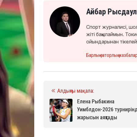
Айбар Рысдаул
Спорт журналисі, шо
жіті бақылаймын. То
ойындарынан тікелей
Барлық авторлық жазбала
Алдыңғы мақала:
Елена Рыбакина
Уимблдон-2026 турнирінд
жарысын аяқтады