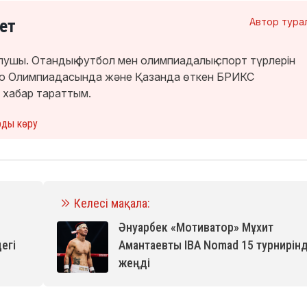
ет
Автор тура
лушы. Отандық футбол мен олимпиадалық спорт түрлерін
кио Олимпиадасында және Қазанда өткен БРИКС
 хабар тараттым.
рды көру
Келесі мақала:
Әнуарбек «Мотиватор» Мұхит
егі
Амантаевты IBA Nomad 15 турнирін
жеңді