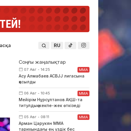
RU
асқа
Соңғы жаңалықтар
07 Авг - 14:25
ММА
Асу Алмабаев ACBJJ лигасына
қосылды
06 Авг - 10:45
ММА
Мейірім Нұрсұлтанов АҚШ-та
титулдық жекпе-жек өткізеді
05 Авг - 08:11
ММА
Арман Царукян ММА
тарихындағы ең үздік бес