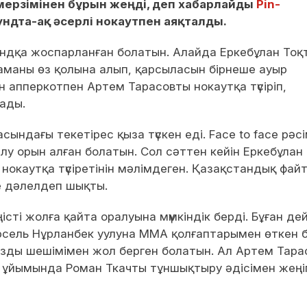
мерзімінен бұрын жеңді, деп хабарлайды
Pin-
ундта-ақ әсерлі нокаутпен аяқталды.
ундқа жоспарланған болатын. Алайда Еркебұлан Тоқ
маны өз қолына алып, қарсыласын бірнеше ауыр
н апперкотпен Артем Тарасовты нокаутқа түсіріп,
ады.
ындағы текетірес қыза түскен еді. Face to face рәсі
лу орын алған болатын. Сол сәттен кейін Еркебұлан
 нокаутқа түсіретінін мәлімдеген. Қазақстандық фай
де дәлелдеп шықты.
сті жолға қайта оралуына мүмкіндік берді. Бұған дей
рсель Нұрланбек уулуна ММА қолғаптарымен өткен 
ызды шешімімен жол берген болатын. Ал Артем Тара
A ұйымында Роман Ткачты тұншықтыру әдісімен жеңі