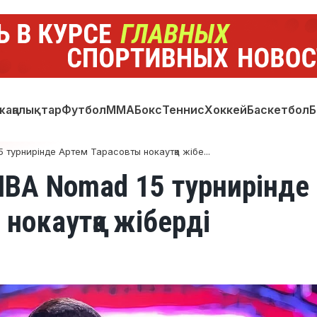
жаңалықтар
Футбол
ММА
Бокс
Теннис
Хоккей
Баскетбол
Б
5 турнирінде Артем Тарасовты нокаутқа жібе...
 IBA Nomad 15 турнирінде
нокаутқа жіберді