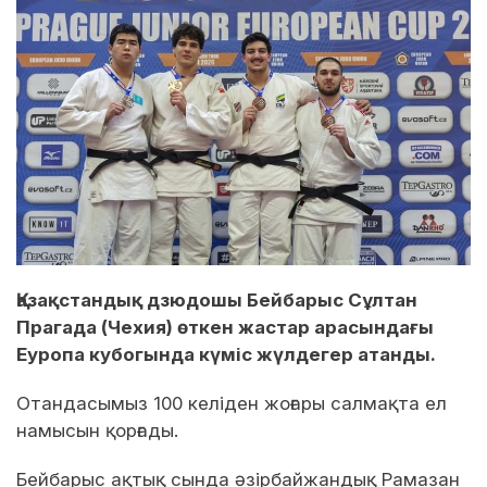
Қазақстандық дзюдошы Бейбарыс Сұлтан
Прагада (Чехия) өткен жастар арасындағы
Еуропа кубогында күміс жүлдегер атанды.
Отандасымыз 100 келіден жоғары салмақта ел
намысын қорғады.
Бейбарыс ақтық сында әзірбайжандық Рамазан