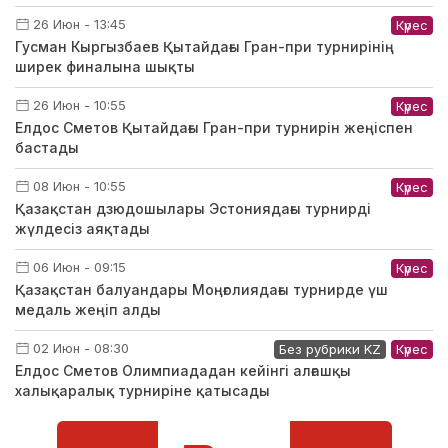
26 Июн - 13:45
Күрес
Гусман Кыргызбаев Қытайдағы Гран-при турнирінің
ширек финалына шықты
26 Июн - 10:55
Күрес
Елдос Сметов Қытайдағы Гран-при турнирін жеңіспен
бастады
08 Июн - 10:55
Күрес
Қазақстан дзюдошылары Эстониядағы турнирді
жүлдесіз аяқтады
06 Июн - 09:15
Күрес
Қазақстан балуандары Моңғолиядағы турнирде үш
медаль жеңіп алды
02 Июн - 08:30
Без рубрики KZ
Күрес
Елдос Сметов Олимпиададан кейінгі алғашқы
халықаралық турниріне қатысады