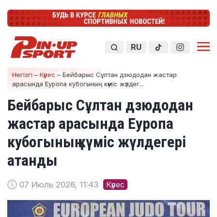
RU
Негізгі
–
Күрес
–
Бейбарыс Сұлтан дзюдодан жастар
арасында Еуропа кубогының күміс жүлдег...
Бейбарыс Сұлтан дзюдодан
жастар арасында Еуропа
кубогының күміс жүлдегері
атанды
07 Июль 2026, 11:43
Күрес