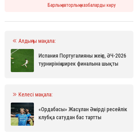
Барлық авторлық жазбаларды көру
Алдыңғы мақала:
Испания Португалияны жеңіп, ӘЧ-2026
турнирінің ширек финалына шықты
Келесі мақала:
«Ордабасы» Жасұлан Әмірді ресейлік
клубқа сатудан бас тартты