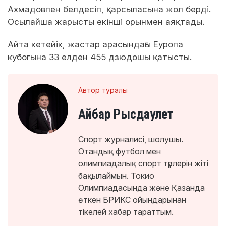
Ахмадовпен белдесіп, қарсыласына жол берді.
Осылайша жарысты екінші орынмен аяқтады.
Айта кетейік, жастар арасындағы Еуропа
кубогына 33 елден 455 дзюдошы қатысты.
Автор туралы
Айбар Рысдаулет
Спорт журналисі, шолушы.
Отандық футбол мен
олимпиадалық спорт түрлерін жіті
бақылаймын. Токио
Олимпиадасында және Қазанда
өткен БРИКС ойындарынан
тікелей хабар тараттым.