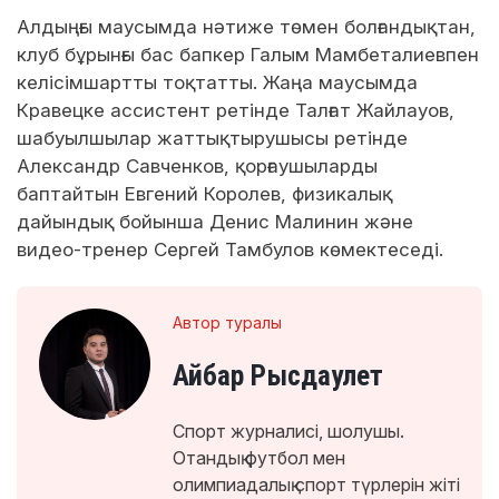
Алдыңғы маусымда нәтиже төмен болғандықтан,
клуб бұрынғы бас бапкер Галым Мамбеталиевпен
келісімшартты тоқтатты. Жаңа маусымда
Кравецке ассистент ретінде Талғат Жайлауов,
шабуылшылар жаттықтырушысы ретінде
Александр Савченков, қорғаушыларды
баптайтын Евгений Королев, физикалық
дайындық бойынша Денис Малинин және
видео-тренер Сергей Тамбулов көмектеседі.
Автор туралы
Айбар Рысдаулет
Спорт журналисі, шолушы.
Отандық футбол мен
олимпиадалық спорт түрлерін жіті