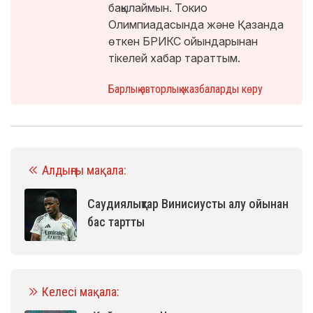
бақылаймын. Токио
Олимпиадасында және Қазанда
өткен БРИКС ойындарынан
тікелей хабар тараттым.
Барлық авторлық жазбаларды көру
Алдыңғы мақала:
Саудиялықтар Винисиусты алу ойынан
бас тартты
Келесі мақала: