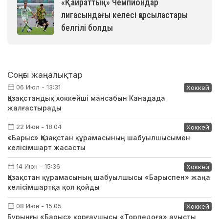
«Қайраттың» Чемпиондар
лигасындағы келесі қарсыластары
белгілі болды
Соңғы жаңалықтар
06 Июл - 13:31
Хоккей
Қазақстандық хоккейші мансабын Канадада
жалғастырады
22 Июн - 18:04
Хоккей
«Барыс» Қазақстан құрамасының шабуылшысымен
келісімшарт жасасты
14 Июн - 15:36
Хоккей
Қазақстан құрамасының шабуылшысы «Барыспен» жаңа
келісімшартқа қол қойды
08 Июн - 15:05
Хоккей
Бұрынғы «Барыс» қорғаушысы «Торпедоға» ауысты