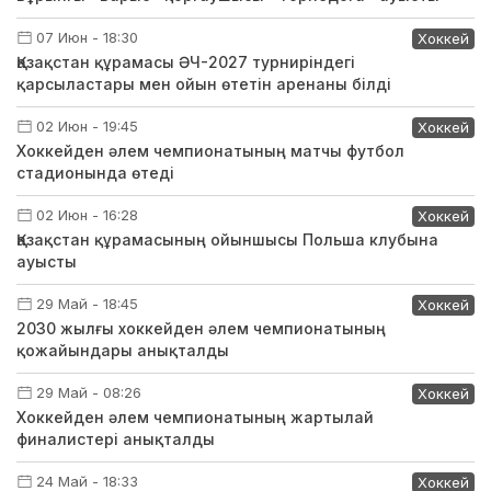
07 Июн - 18:30
Хоккей
Қазақстан құрамасы ӘЧ-2027 турниріндегі
қарсыластары мен ойын өтетін аренаны білді
02 Июн - 19:45
Хоккей
Хоккейден әлем чемпионатының матчы футбол
стадионында өтеді
02 Июн - 16:28
Хоккей
Қазақстан құрамасының ойыншысы Польша клубына
ауысты
29 Май - 18:45
Хоккей
2030 жылғы хоккейден әлем чемпионатының
қожайындары анықталды
29 Май - 08:26
Хоккей
Хоккейден әлем чемпионатының жартылай
финалистері анықталды
24 Май - 18:33
Хоккей