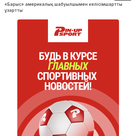
«Барыс» америкалық шабуылшымен келісімшартты
ұзартты