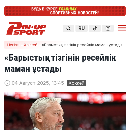
RU
Негізгі
–
Хоккей
–
«Барыстың» тізгінін ресейлік маман ұстады
«Барыстың» тізгінін ресейлік
маман ұстады
04 Август 2025, 13:45
Хоккей