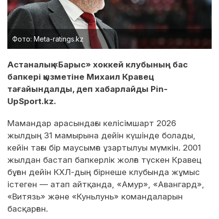
Фото: Meta-ratings.kz
Астаналық «Барыс» хоккей клубының бас
бапкері қызметіне Михаил Кравец
тағайындалды, деп хабарлайды Pin-
UpSport.kz.
Мамандар арасындағы келісімшарт 2026
жылдың 31 мамырына дейін күшінде болады,
кейін тағы бір маусымға ұзартылуы мүмкін. 2001
жылдан бастап бапкерлік жолға түскен Кравец
бұған дейін КХЛ-дың бірнеше клубында жұмыс
істеген — атап айтқанда, «Амур», «Авангард»,
«Витязь» және «Куньлунь» командаларын
басқарған.