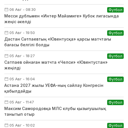
06 Авг - 08:30
Футбол
Месси дубльмен «Интер Майамиге» Кубок лигасында
жеңіс әкелді
05 Авг - 19:50
Футбол
Дастан Сәтпаевтың «Ювентусқа» қарсы матчтағы
бағасы белгілі болды
05 Авг - 18:27
Футбол
Сатпаев ойнаған матчта «Челси» «Ювентустан»
жеңілді
05 Авг - 16:04
Футбол
Астана 2027 жылы УЕФА-ның сайлау Конгресін
қабылдайды
05 Авг - 11:47
Футбол
Максим Самородовқа МЛС клубы қызығушылық
танытып отыр
05 Авг - 10:02
Футбол