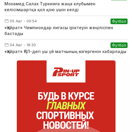
Мохамед Салах Түркияға жаңа клубымен
келісімшартқа қол қою үшін келді
05 Авг - 00:54
Футбол
«Қайрат» Чемпиондар лигасы іріктеуін жеңіліспен
бастады
04 Авг - 18:30
Футбол
«Қайрат» ҚПЛ-дегі үш үй матчының өзгергенін хабарлады