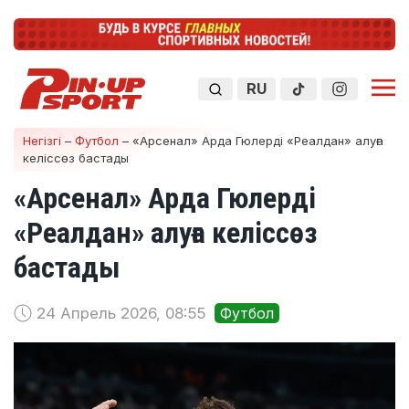
RU
Негізгі
–
Футбол
–
«Арсенал» Арда Гюлерді «Реалдан» алуға
келіссөз бастады
«Арсенал» Арда Гюлерді
«Реалдан» алуға келіссөз
бастады
24 Апрель 2026, 08:55
Футбол