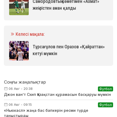
Самородовтың көмегімен «Ахмат»
жеңілістен аман қалды
Келесі мақала:
Тұрсағұлов пен Оразов «Қайраттан»
кетуі мүмкін
Соңғы жаңалықтар
06 Авг - 20:38
Футбол
Джон ван’т Схип Қазақстан құрамасын басқаруы мүмкін
06 Авг - 09:15
Футбол
«Ньюкасл» жаңа бас бапкерін ресми түрде
таныстырды