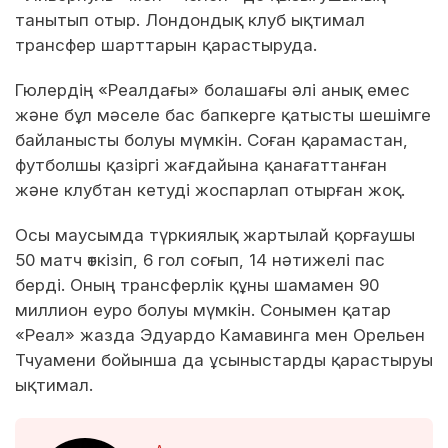
танытып отыр. Лондондық клуб ықтимал
трансфер шарттарын қарастыруда.
Гюлердің «Реалдағы» болашағы әлі анық емес
және бұл мәселе бас бапкерге қатысты шешімге
байланысты болуы мүмкін. Соған қарамастан,
футболшы қазіргі жағдайына қанағаттанған
және клубтан кетуді жоспарлап отырған жоқ.
Осы маусымда түркиялық жартылай қорғаушы
50 матч өткізіп, 6 гол соғып, 14 нәтижелі пас
берді. Оның трансферлік құны шамамен 90
миллион еуро болуы мүмкін. Сонымен қатар
«Реал» жазда Эдуардо Камавинга мен Орельен
Тчуамени бойынша да ұсыныстарды қарастыруы
ықтимал.