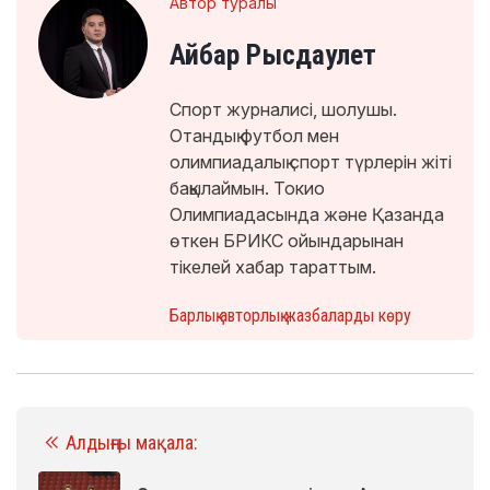
Автор туралы
Айбар Рысдаулет
Спорт журналисі, шолушы.
Отандық футбол мен
олимпиадалық спорт түрлерін жіті
бақылаймын. Токио
Олимпиадасында және Қазанда
өткен БРИКС ойындарынан
тікелей хабар тараттым.
Барлық авторлық жазбаларды көру
Алдыңғы мақала: