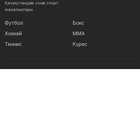
Қазақстандағы соңғы спорт
жаңалықтары
Футбол
Бокс
Хоккей
ММА
Теннис
Күрес
Танымал тегтер:
Футбол
теннис
бокс
ММА
UFC
Елена
Рыбакина
Кайрат
Жәнібек Әлімханұлы
Футзал
Дзюдо
Александр Бублик
Криштиану Роналду
КПЛ
Шавкат Рахмонов
Асу Алмабаев
Реал
Қазақстан құрамасы
Астана
ҚПЛ
IBF
Барселона
Ордабасы
УЕФА
WBO
Актобе