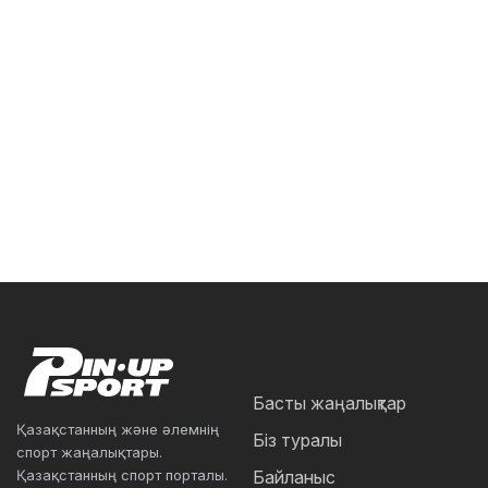
Басты жаңалықтар
Қазақстанның және әлемнің
Біз туралы
спорт жаңалықтары.
Қазақстанның спорт порталы.
Байланыс