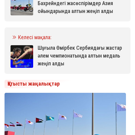
Бахрейндегі жасөспірімдер Азия
ойындарында алтын жеңіп алды
Келесі мақала:
Шұғыла Өмірбек Сербиядағы жастар
әлем чемпионатында алтын медаль
жеңіп алды
Қатысты жаңалықтар