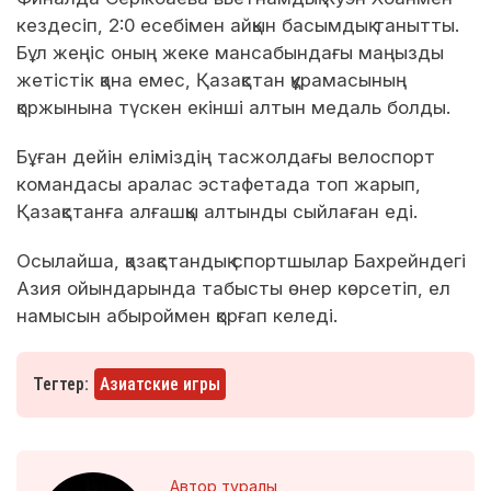
кездесіп, 2:0 есебімен айқын басымдық танытты.
Бұл жеңіс оның жеке мансабындағы маңызды
жетістік қана емес, Қазақстан құрамасының
қоржынына түскен екінші алтын медаль болды.
Бұған дейін еліміздің тасжолдағы велоспорт
командасы аралас эстафетада топ жарып,
Қазақстанға алғашқы алтынды сыйлаған еді.
Осылайша, қазақстандық спортшылар Бахрейндегі
Азия ойындарында табысты өнер көрсетіп, ел
намысын абыроймен қорғап келеді.
Тегтер:
Азиатские игры
Автор туралы