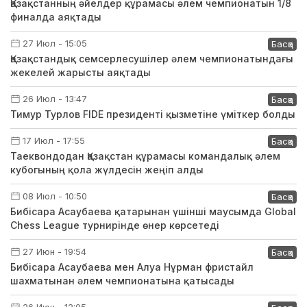
Қазақстанның әйелдер құрамасы әлем чемпионатын 1/8
финалда аяқтады
27 Июл - 15:05
Басқа
Қазақстандық семсерлесушілер әлем чемпионатындағы
жекелей жарысты аяқтады
26 Июл - 13:47
Басқа
Тимур Турлов FIDE президенті қызметіне үміткер болды
17 Июл - 17:55
Басқа
Таеквондодан Қазақстан құрамасы командалық әлем
кубогының қола жүлдесін жеңіп алды
08 Июл - 10:50
Басқа
Бибісара Асаубаева қатарынан үшінші маусымда Global
Chess League турнирінде өнер көрсетеді
27 Июн - 19:54
Басқа
Бибісара Асаубаева мен Алуа Нұрман фристайл
шахматынан әлем чемпионатына қатысады