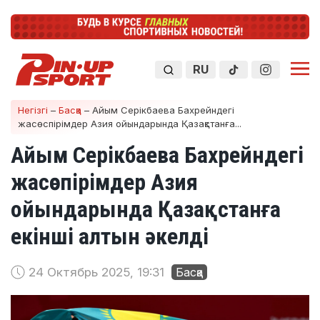
RU
Негізгі
–
Басқа
–
Айым Серікбаева Бахрейндегі
жасөспірімдер Азия ойындарында Қазақстанға...
Айым Серікбаева Бахрейндегі
жасөспірімдер Азия
ойындарында Қазақстанға
екінші алтын әкелді
24 Октябрь 2025, 19:31
Басқа