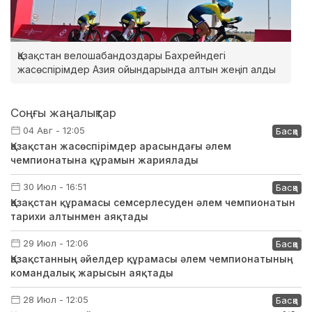
Қазақстан велошабандоздары Бахрейндегі
жасөспірімдер Азия ойындарында алтын жеңіп алды
Соңғы жаңалықтар
04 Авг - 12:05
Басқа
Қазақстан жасөспірімдер арасындағы әлем
чемпионатына құрамын жариялады
30 Июл - 16:51
Басқа
Қазақстан құрамасы семсерлесуден әлем чемпионатын
тарихи алтынмен аяқтады
29 Июл - 12:06
Басқа
Қазақстанның әйелдер құрамасы әлем чемпионатының
командалық жарысын аяқтады
28 Июл - 12:05
Басқа