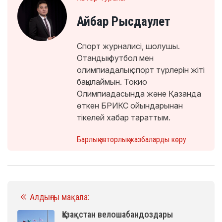
Айбар Рысдаулет
Спорт журналисі, шолушы.
Отандық футбол мен
олимпиадалық спорт түрлерін жіті
бақылаймын. Токио
Олимпиадасында және Қазанда
өткен БРИКС ойындарынан
тікелей хабар тараттым.
Барлық авторлық жазбаларды көру
Алдыңғы мақала:
Қазақстан велошабандоздары