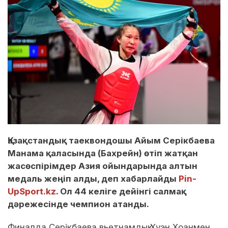
Қазақстандық таеквондошы Айым Серікбаева
Манама қаласында (Бахрейн) өтіп жатқан
жасөспірімдер Азия ойындарында алтын
медаль жеңіп алды, деп хабарлайды
Pin-
UpSport.kz
. Ол 44 келіге дейінгі салмақ
дәрежесінде чемпион атанды.
Финалда Серікбаева вьетнамдық Хуэн Хоанмен