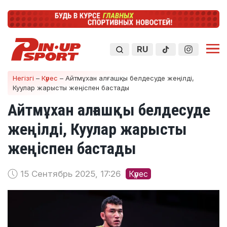
RU
Негізгі
–
Күрес
–
Айтмұхан алғашқы белдесуде жеңілді,
Куулар жарысты жеңіспен бастады
Айтмұхан алғашқы белдесуде
жеңілді, Куулар жарысты
жеңіспен бастады
15 Сентябрь 2025, 17:26
Күрес