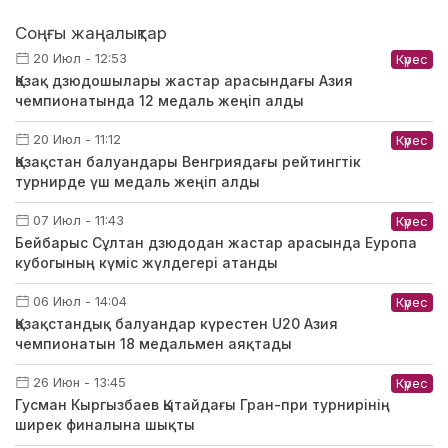
Соңғы жаңалықтар
20 Июл - 12:53
Күрес
Қазақ дзюдошылары жастар арасындағы Азия
чемпионатында 12 медаль жеңіп алды
20 Июл - 11:12
Күрес
Қазақстан балуандары Венгриядағы рейтингтік
турнирде үш медаль жеңіп алды
07 Июл - 11:43
Күрес
Бейбарыс Сұлтан дзюдодан жастар арасында Еуропа
кубогының күміс жүлдегері атанды
06 Июл - 14:04
Күрес
Қазақстандық балуандар күрестен U20 Азия
чемпионатын 18 медальмен аяқтады
26 Июн - 13:45
Күрес
Гусман Кыргызбаев Қытайдағы Гран-при турнирінің
ширек финалына шықты