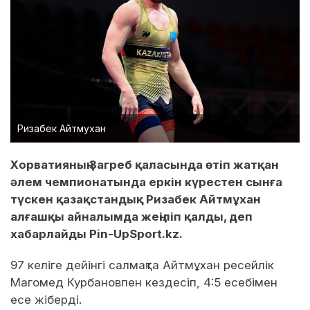
Ризабек Айтмухан
Хорватияның Загреб қаласында өтіп жатқан
әлем чемпионатында еркін күрестен сынға
түскен қазақстандық Ризабек Айтмұхан
алғашқы айналымда жеңіліп қалды, деп
хабарлайды Pin-UpSport.kz.
97 келіге дейінгі салмақта Айтмұхан ресейлік
Магомед Курбановпен кездесіп, 4:5 есебімен
есе жіберді.