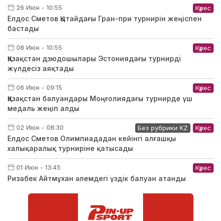
26 Июн - 10:55
Күрес
Елдос Сметов Қытайдағы Гран-при турнирін жеңіспен
бастады
08 Июн - 10:55
Күрес
Қазақстан дзюдошылары Эстониядағы турнирді
жүлдесіз аяқтады
06 Июн - 09:15
Күрес
Қазақстан балуандары Моңғолиядағы турнирде үш
медаль жеңіп алды
02 Июн - 08:30
Без рубрики KZ
Күрес
Елдос Сметов Олимпиададан кейінгі алғашқы
халықаралық турниріне қатысады
01 Июн - 13:45
Күрес
Ризабек Айтмұхан әлемдегі үздік балуан атанды