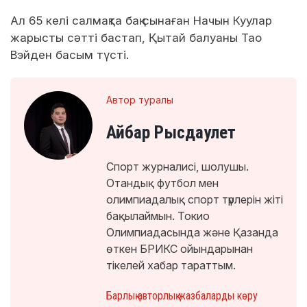
Ал 65 келі салмақта бақ сынаған Начын Куулар
жарысты сәтті бастап, Қытай балуаны Тао
Вэйден басым түсті.
Автор туралы
Айбар Рысдаулет
Спорт журналисі, шолушы.
Отандық футбол мен
олимпиадалық спорт түрлерін жіті
бақылаймын. Токио
Олимпиадасында және Қазанда
өткен БРИКС ойындарынан
тікелей хабар тараттым.
Барлық авторлық жазбаларды көру