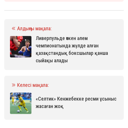
Алдыңғы мақала:
Ливерпульде өткен әлем
чемпионатында жүлде алған
қазақстандық боксшылар қанша
сыйақы алады
Келесі мақала:
«Селтик» Кенжебекке ресми ұсыныс
жасаған жоқ