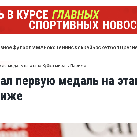
авное
Футбол
ММА
Бокс
Теннис
Хоккей
Баскетбол
Други
вую медаль на этапе Кубка мира в Париже
вал первую медаль на эта
риже