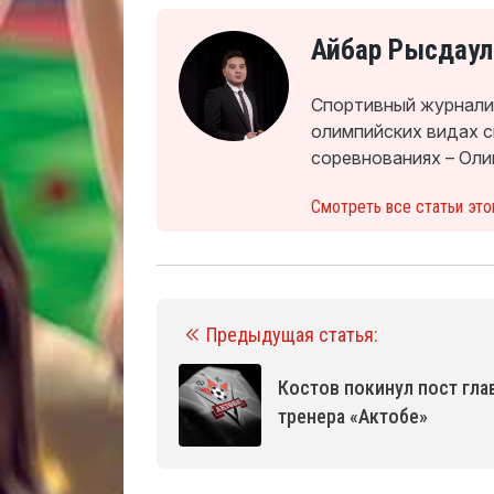
Айбар Рысдаул
Спортивный журналис
олимпийских видах 
соревнованиях – Оли
Смотреть все статьи это
Предыдущая статья:
Костов покинул пост гла
тренера «Актобе»