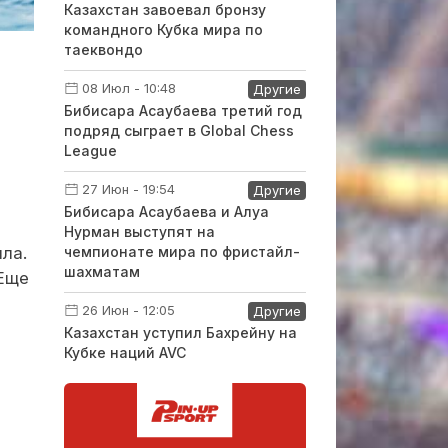
Казахстан завоевал бронзу
командного Кубка мира по
таеквондо
08 Июл - 10:48
Другие
Бибисара Асаубаева третий год
подряд сыграет в Global Chess
League
27 Июн - 19:54
Другие
Бибисара Асаубаева и Алуа
Нурман выступят на
ла.
чемпионате мира по фристайл-
шахматам
 Еще
26 Июн - 12:05
Другие
Казахстан уступил Бахрейну на
Кубке наций AVC