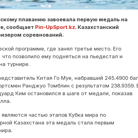
ескому плаванию завоевала первую медаль на
же, сообщает
Pin-UpSport.kz
. Казахстанский
ризером соревнований.
ской программе, где занял третье место. Его
, что позволило ему подняться на пьедестал и
на турнире.
едставитель Китая Го Муе, набравший 245.4900 бал
ортсмен Ранджуо Томблин с результатом 238.9359.
уард Ким остановился в шаге от медали, показав
лла.
 являются частью этапов Кубка мира по
рной Казахстана эта медаль стала первым
нира.