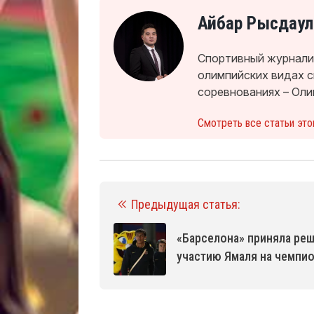
Айбар Рысдаул
Спортивный журналис
олимпийских видах 
соревнованиях – Оли
Смотреть все статьи это
Предыдущая статья:
«Барселона» приняла ре
участию Ямаля на чемпио