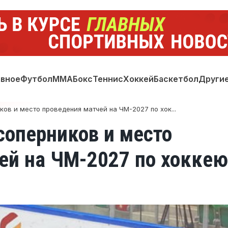
авное
Футбол
ММА
Бокс
Теннис
Хоккей
Баскетбол
Други
ков и место проведения матчей на ЧМ-2027 по хок...
соперников и место
ей на ЧМ-2027 по хоккею