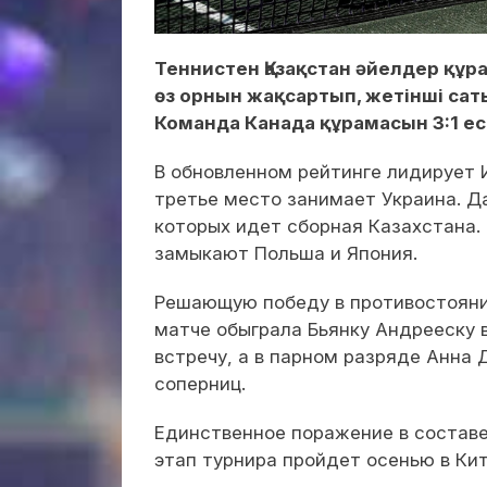
Теннистен Қазақстан әйелдер құр
өз орнын жақсартып, жетінші сат
Команда Канада құрамасын 3:1 ес
В обновленном рейтинге лидирует 
третье место занимает Украина. Д
которых идет сборная Казахстана.
замыкают Польша и Япония.
Решающую победу в противостояни
матче обыграла Бьянку Андрееску 
встречу, а в парном разряде Анна
соперниц.
Единственное поражение в состав
этап турнира пройдет осенью в Кит