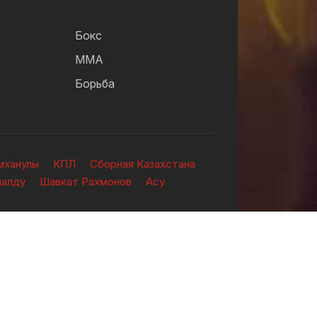
Бокс
ММА
Борьба
мханулы
КПЛ
Сборная Казахстана
налду
Шавкат Рахмонов
Асу