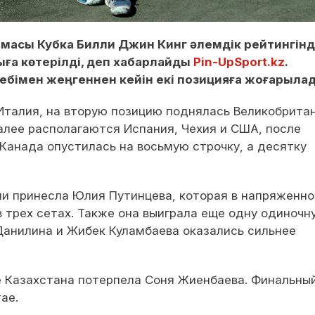
амасы Кубка Билли Джин Кинг әлемдік рейтингін
ыға көтерілді, деп хабарлайды
Pin-UpSport.kz
.
ебімен жеңгеннен кейін екі позицияға жоғарыла
Италия, на вторую позицию поднялась Великобритан
алее располагаются Испания, Чехия и США, после
 Канада опустилась на восьмую строчку, а десятку
и принесла Юлия Путинцева, которая в напряженн
в трех сетах. Также она выиграла еще одну одиночн
 Данилина и Жибек Куламбаева оказались сильнее
е Казахстана потерпела Соня Жиенбаева. Финальны
ае.