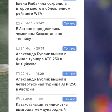
Елена Рыбакина сохранила
второе место в обновленном
рейтинге WTA
26 Июл - 16:42
Теннис
В Астане определились
чемпионы Казахстана по
теннису
24 Июл - 20:31
Теннис
Александр Бублик вышел в
финал турнира ATP 250 в
Китцбюэле
22 Июл - 18:29
Теннис
Александр Бублик вышел в
четвертьфинал турнира ATP-250
в Австрии
21 Июл - 10:55
Теннис
Казахстанская теннисистка
выиграла международный