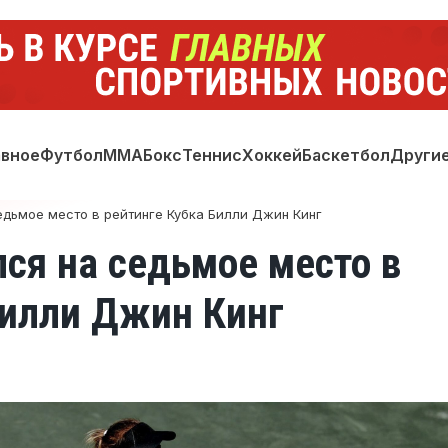
авное
Футбол
ММА
Бокс
Теннис
Хоккей
Баскетбол
Други
едьмое место в рейтинге Кубка Билли Джин Кинг
ся на седьмое место в
Билли Джин Кинг