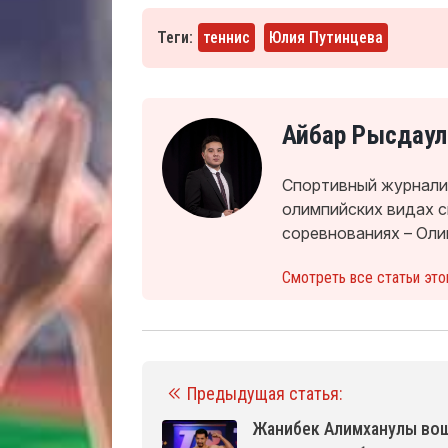
Теги:
теннис
Юлия Путинцева
Айбар Рысдаул
Спортивный журналис
олимпийских видах 
соревнованиях – Оли
Смотреть все статьи это
Предыдущая статья:
Жанибек Алимханулы вош