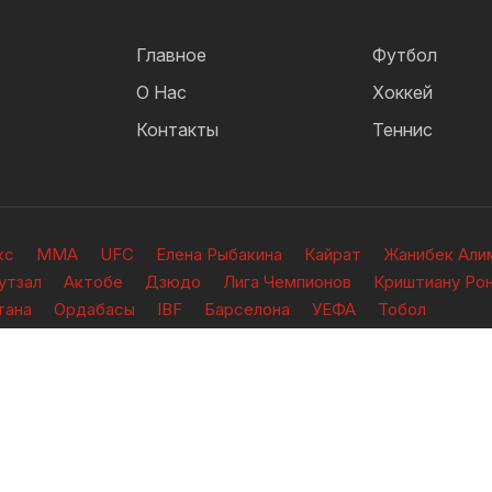
Главное
Футбол
О Нас
Хоккей
Контакты
Теннис
кс
ММА
UFC
Елена Рыбакина
Кайрат
Жанибек Али
утзал
Актобе
Дзюдо
Лига Чемпионов
Криштиану Ро
тана
Ордабасы
IBF
Барселона
УЕФА
Тобол
ищены.