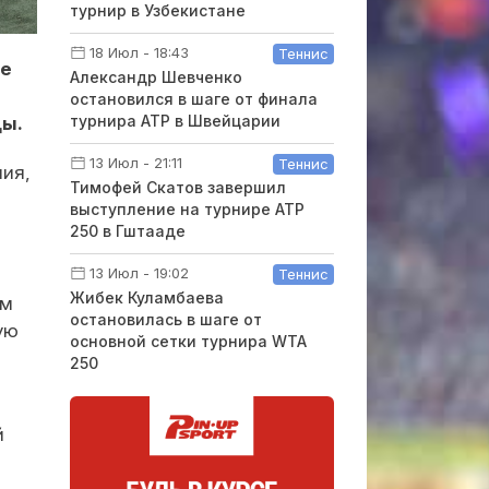
турнир в Узбекистане
18 Июл - 18:43
Теннис
де
Александр Шевченко
остановился в шаге от финала
турнира ATP в Швейцарии
ды.
13 Июл - 21:11
Теннис
ия,
Тимофей Скатов завершил
выступление на турнире ATP
250 в Гштааде
13 Июл - 19:02
Теннис
Жибек Куламбаева
ом
остановилась в шаге от
ую
основной сетки турнира WTA
250
й