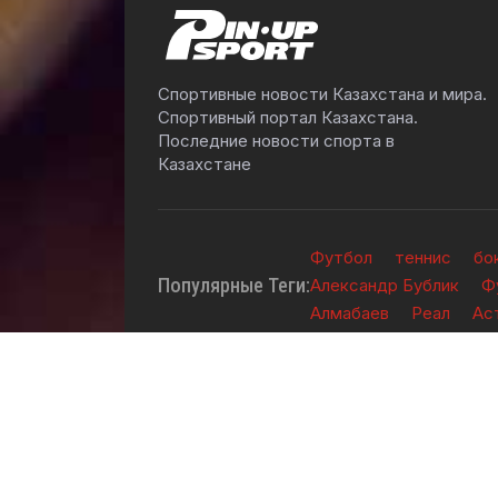
Спортивные новости Казахстана и мира.
Спортивный портал Казахстана.
Последние новости спорта в
Казахстане
Футбол
теннис
бо
Популярные Теги:
Александр Бублик
Ф
Алмабаев
Реал
Ас
2026 © TOO "BOS Solution" - Все права защ