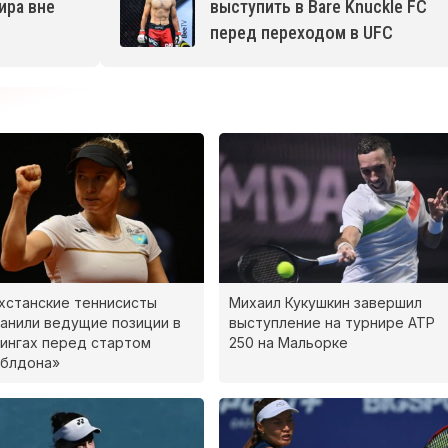
ира вне
выступить в Bare Knuckle FC
перед переходом в UFC
хстанские теннисисты
Михаил Кукушкин завершил
анили ведущие позиции в
выступление на турнире ATP
ингах перед стартом
250 на Мальорке
мблдона»