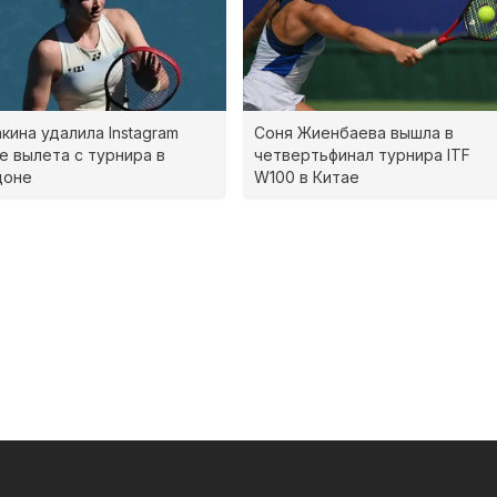
кина удалила Instagram
Соня Жиенбаева вышла в
е вылета с турнира в
четвертьфинал турнира ITF
доне
W100 в Китае