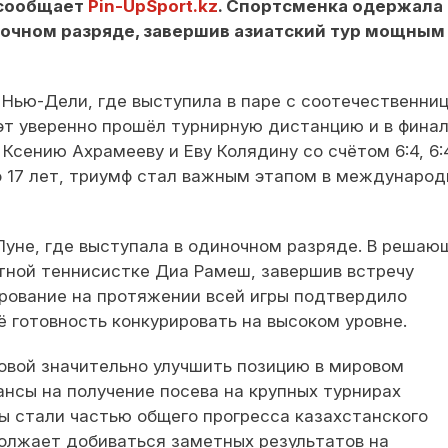
 сообщает
Pin-UpSport.kz
. Спортсменка одержала
иночном разряде, завершив азиатский тур мощным
 Нью-Дели, где выступила в паре с соотечественни
уэт уверенно прошёл турнирную дистанцию и в фина
Ксению Ахрамееву и Еву Колядину со счётом 6:4, 6:4
о 17 лет, триумф стал важным этапом в междунаро
 Пуне, где выступала в одиночном разряде. В реша
тной теннисистке Диа Рамеш, завершив встречу
ирование на протяжении всей игры подтвердило
 готовность конкурировать на высоком уровне.
овой значительно улучшить позицию в мировом
ансы на получение посева на крупных турнирах
ы стали частью общего прогресса казахстанского
олжает добиваться заметных результатов на