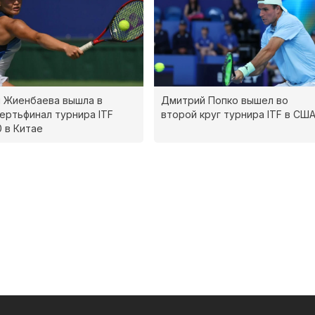
 Жиенбаева вышла в
Дмитрий Попко вышел во
ертьфинал турнира ITF
второй круг турнира ITF в СШ
 в Китае