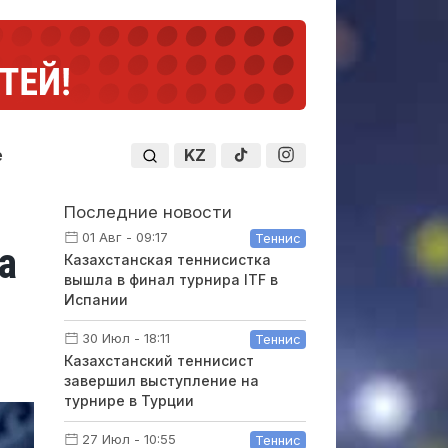
KZ
е
Последние новости
01 Авг - 09:17
Теннис
а
Казахстанская теннисистка
вышла в финал турнира ITF в
Испании
30 Июл - 18:11
Теннис
Казахстанский теннисист
завершил выступление на
турнире в Турции
27 Июл - 10:55
Теннис