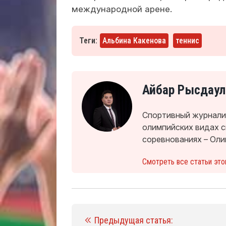
международной арене.
Теги:
Альбина Какенова
теннис
Айбар Рысдаул
Спортивный журналис
олимпийских видах 
соревнованиях – Оли
Смотреть все статьи это
Предыдущая статья: