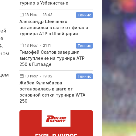
турнир в Узбекистане
18 Июл - 18:43
Теннис
Александр Шевченко
остановился в шаге от финала
цей
турнира ATP в Швейцарии
ле
.
13 Июл - 21:11
Теннис
Тимофей Скатов завершил
дном
выступление на турнире ATP
250 в Гштааде
ющем
13 Июл - 19:02
Теннис
Жибек Куламбаева
остановилась в шаге от
основной сетки турнира WTA
250