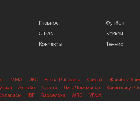
Главное
Футбол
О Нас
Хоккей
Контакты
Теннис
кс
ММА
UFC
Елена Рыбакина
Кайрат
Жанибек Али
утзал
Актобе
Дзюдо
Лига Чемпионов
Криштиану Ро
Ордабасы
IBF
Барселона
WBO
УЕФА
ищены.