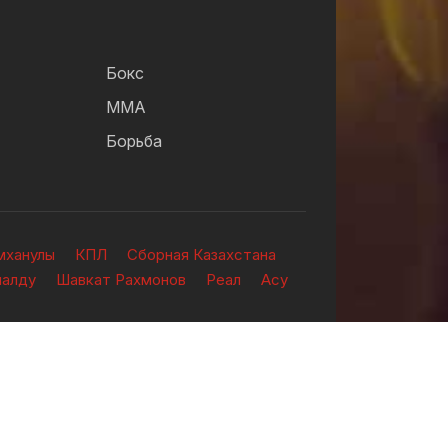
Бокс
ММА
Борьба
мханулы
КПЛ
Сборная Казахстана
налду
Шавкат Рахмонов
Реал
Асу