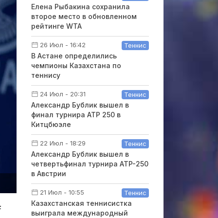
Елена Рыбакина сохранила
второе место в обновленном
рейтинге WTA
26 Июл - 16:42
Теннис
В Астане определились
чемпионы Казахстана по
теннису
24 Июл - 20:31
Теннис
Александр Бублик вышел в
финал турнира ATP 250 в
Китцбюэле
22 Июл - 18:29
Теннис
Александр Бублик вышел в
четвертьфинал турнира ATP-250
в Австрии
21 Июл - 10:55
Теннис
Казахстанская теннисистка
F
выиграла международный