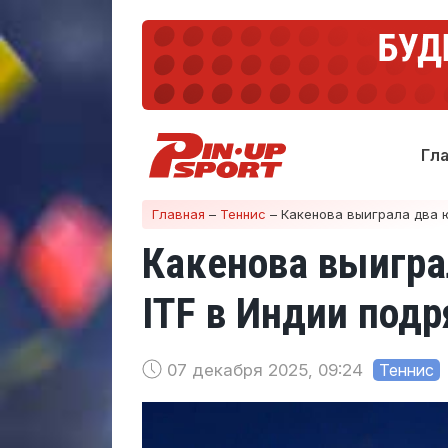
Гл
Главная
–
Теннис
–
Какенова выиграла два ю
Какенова выигра
ITF в Индии подр
07 декабря 2025, 09:24
Теннис