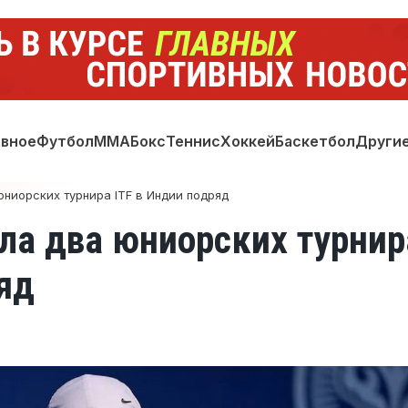
авное
Футбол
ММА
Бокс
Теннис
Хоккей
Баскетбол
Други
ниорских турнира ITF в Индии подряд
ла два юниорских турнир
яд