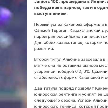
Juniors 100, прошедших в Индии,
победы как в парном, так и в од
выступлением.
Первый успех Какенова оформила в
Сәтимой Төреген. Казахстанский д
переиграл российских теннисисток 
Для обеих казахстанок, которым п
развитии.
Второй титул Альбина завоевала в
матче она не оставила шансов мес
уверенной победой 6:2, 6:0. Домин
стабильность формы Какеновой и её
Два титула подряд позволят Какен
юниорском рейтинге и усилят её ш
следующего сезона. Успехи Альбин
юниорского тенниса, который прод