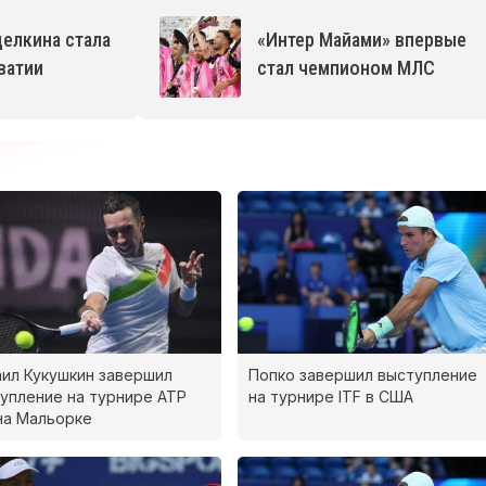
елкина стала
«Интер Майами» впервые
ватии
стал чемпионом МЛС
ил Кукушкин завершил
Попко завершил выступление
упление на турнире ATP
на турнире ITF в США
на Мальорке