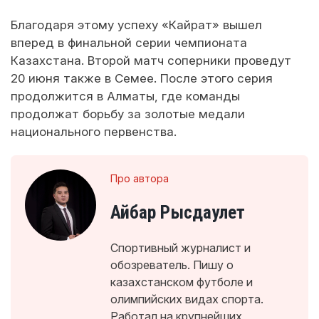
Благодаря этому успеху «Кайрат» вышел
вперед в финальной серии чемпионата
Казахстана. Второй матч соперники проведут
20 июня также в Семее. После этого серия
продолжится в Алматы, где команды
продолжат борьбу за золотые медали
национального первенства.
Про автора
Айбар Рысдаулет
Спортивный журналист и
обозреватель. Пишу о
казахстанском футболе и
олимпийских видах спорта.
Работал на крупнейших