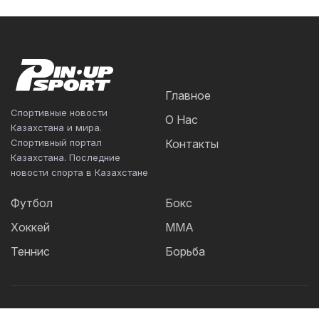
Главное
Спортивные новости
О Нас
Казахстана и мира.
Спортивный портал
Контакты
Казахстана. Последние
новости спорта в Казахстане
Футбол
Бокс
Хоккей
ММА
Теннис
Борьба
Популярные Теги: