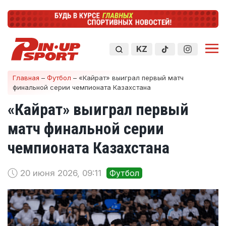
KZ
Главная
–
Футбол
–
«Кайрат» выиграл первый матч
финальной серии чемпионата Казахстана
«Кайрат» выиграл первый
матч финальной серии
чемпионата Казахстана
20 июня 2026, 09:11
Футбол