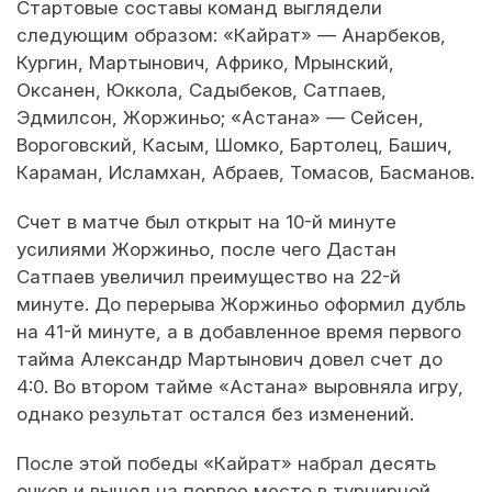
Стартовые составы команд выглядели
следующим образом: «Кайрат» — Анарбеков,
Кургин, Мартынович, Африко, Мрынский,
Оксанен, Юккола, Садыбеков, Сатпаев,
Эдмилсон, Жоржиньо; «Астана» — Сейсен,
Вороговский, Касым, Шомко, Бартолец, Башич,
Караман, Исламхан, Абраев, Томасов, Басманов.
Счет в матче был открыт на 10-й минуте
усилиями Жоржиньо, после чего Дастан
Сатпаев увеличил преимущество на 22-й
минуте. До перерыва Жоржиньо оформил дубль
на 41-й минуте, а в добавленное время первого
тайма Александр Мартынович довел счет до
4:0. Во втором тайме «Астана» выровняла игру,
однако результат остался без изменений.
После этой победы «Кайрат» набрал десять
очков и вышел на первое место в турнирной