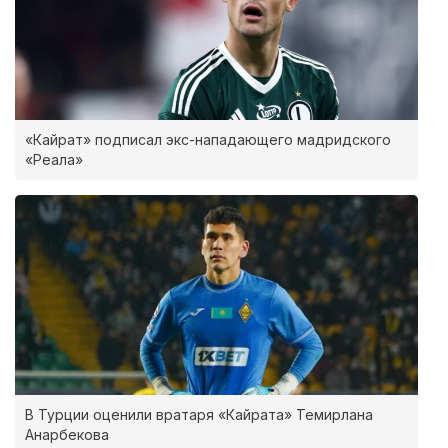
«Кайрат» подписал экс-нападающего мадридского
«Реала»
В Турции оценили вратаря «Кайрата» Темирлана
Анарбекова