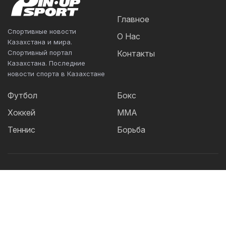
Главное
Спортивные новости
О Нас
Казахстана и мира.
Спортивный портал
Контакты
Казахстана. Последние
новости спорта в Казахстане
Футбол
Бокс
Хоккей
ММА
Теннис
Борьба
Популярные Теги:
Футбол
теннис
бокс
ММА
UFC
Елена
Рыбакина
Кайрат
Жанибек Алимханулы
КПЛ
Сборная Казахстана
Александр Бублик
Футзал