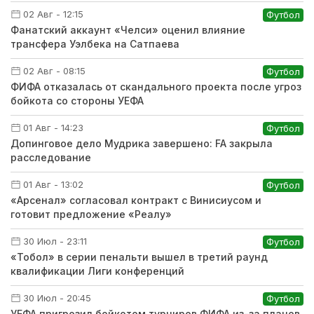
02 Авг - 12:15
Футбол
Фанатский аккаунт «Челси» оценил влияние
трансфера Уэлбека на Сатпаева
02 Авг - 08:15
Футбол
ФИФА отказалась от скандального проекта после угроз
бойкота со стороны УЕФА
01 Авг - 14:23
Футбол
Допинговое дело Мудрика завершено: FA закрыла
расследование
01 Авг - 13:02
Футбол
«Арсенал» согласовал контракт с Винисиусом и
готовит предложение «Реалу»
30 Июл - 23:11
Футбол
«Тобол» в серии пенальти вышел в третий раунд
квалификации Лиги конференций
30 Июл - 20:45
Футбол
УЕФА пригрозил бойкотом турниров ФИФА из-за планов