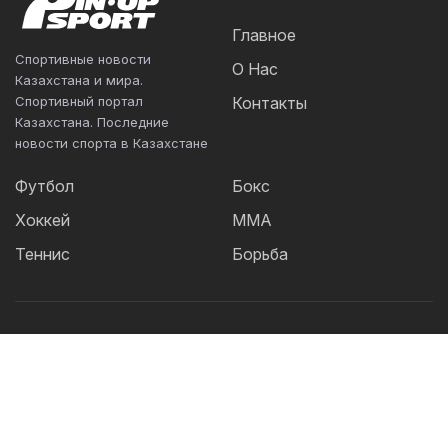
Главное
Спортивные новости
О Нас
Казахстана и мира.
Спортивный портал
Контакты
Казахстана. Последние
новости спорта в Казахстане
Футбол
Бокс
Хоккей
ММА
Теннис
Борьба
Популярные Теги:
Футбол
теннис
бокс
ММА
UFC
Елена
Рыбакина
Кайрат
Жанибек Алимханулы
КПЛ
Сборная Казахстана
Александр Бублик
Актобе