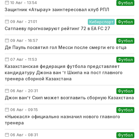
10 Авг - 13:54
Футбол
Защитник «Атырау» заинтересовал клуб РПЛ
09 Авг - 21:01
Киберспорт
Футбол
Сатпаеву прогнозируют рейтинг 72 в EA FC 27
09 Авг - 16:57
Футбол
Де Пауль посвятил гол Месси после смерти его отца
07 Авг - 11:53
Футбол
Казахстанская федерация футбола представляет
кандидатуру Джона ван ’т Шкипа на пост главного
тренера сборной Казахстана
06 Авг - 20:31
Футбол
Джон ван’т Схип может возглавить сборную Казахстана
06 Авг - 09:15
Футбол
«Ньюкасл» официально назначил нового главного
тренера
06 Авг - 08:31
Футбол