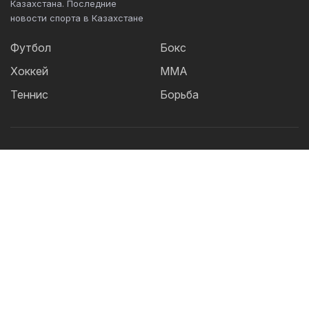
Казахстана. Последние
новости спорта в Казахстане
Футбол
Бокс
Хоккей
ММА
Теннис
Борьба
Популярные Теги:
Футбол
теннис
бокс
ММА
UFC
Елена
Рыбакина
Кайрат
Жанибек Алимханулы
КПЛ
Сборная Казахстана
Александр Бублик
Футзал
Актобе
Дзюдо
Лига Чемпионов
Криштиану
Роналду
Шавкат Рахмонов
Реал
Асу Алмабаев
Астана
Ордабасы
IBF
Барселона
WBO
УЕФА