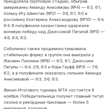
преодолела групповую стадию, обыграв
американку Аманду Анисимову (№4) — 6:3, 6:1,
польку Игу Швентек (№2) — 3:6, 6:1, 6:0 и
россиянку Екатерину Александрову (№10) — 6:4,
6:4. В полуфинале казахстанка одержала
волевую победу над Джессикой Пегулой (№5) —
4:6, 6:4, 6:3.
Соболенко также продемонстрировала
стабильную форму: в группе она выиграла у
Жасмин Паолини (№8) — 6:3, 6:1, Джессики
Пегулы — 6:4, 2:6, 6:3 и Кори Гауфф (№3) — 7:6,
6:2, а в полуфинале оказалась сильнее Аманда
Анисимовой — 6:3, 3:6, 6:3.
Финал Итогового турнира WTA состоится 8
ноября. Победительница получит главный титул
сезона и рекордные призовые — более 5
миллионов долларов.