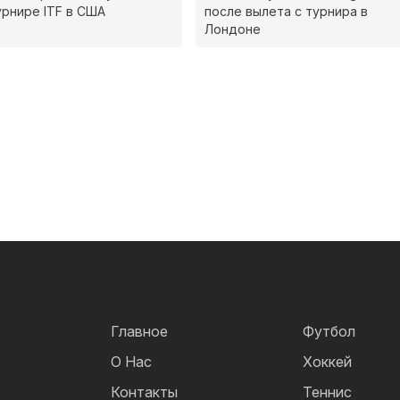
урнире ITF в США
после вылета с турнира в
Лондоне
Главное
Футбол
О Нас
Хоккей
Контакты
Теннис