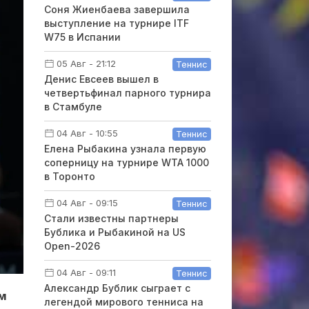
Соня Жиенбаева завершила
выступление на турнире ITF
W75 в Испании
05 Авг - 21:12
Теннис
Денис Евсеев вышел в
четвертьфинал парного турнира
в Стамбуле
04 Авг - 10:55
Теннис
Елена Рыбакина узнала первую
соперницу на турнире WTA 1000
в Торонто
04 Авг - 09:15
Теннис
Стали известны партнеры
Бублика и Рыбакиной на US
Open-2026
04 Авг - 09:11
Теннис
Александр Бублик сыграет с
ом
легендой мирового тенниса на