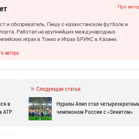
ет
Про авто
т и обозреватель. Пишу о казахстанском футболе и
спорта. Работал на крупнейших международных
мпийских играх в Токио и Играх БРИКС в Казани.
го автора
Следующая статья:
ся в
Нуралы Алип стал четырехкратны
а ATP
чемпионом России с «Зенитом»