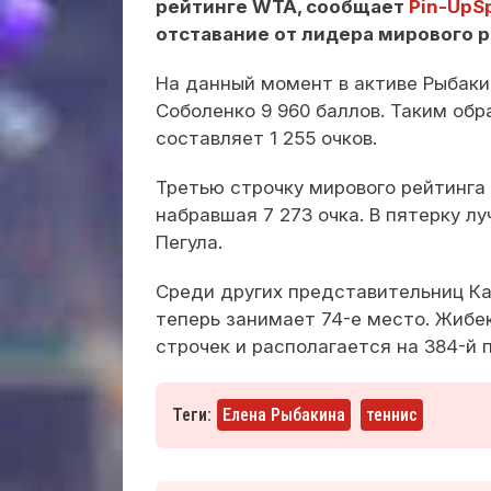
рейтинге WTA, сообщает
Pin-UpSp
отставание от лидера мирового 
На данный момент в активе Рыбаки
Соболенко 9 960 баллов. Таким об
составляет 1 255 очков.
Третью строчку мирового рейтинга
набравшая 7 273 очка. В пятерку л
Пегула.
Среди других представительниц Ка
теперь занимает 74-е место. Жибе
строчек и располагается на 384-й 
Теги:
Елена Рыбакина
теннис