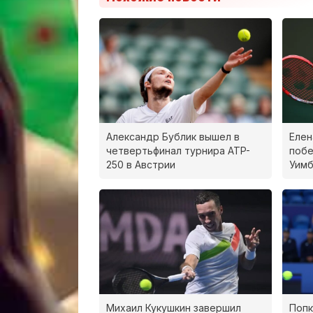
Александр Бублик вышел в
Елен
четвертьфинал турнира ATP-
побе
250 в Австрии
Уим
Михаил Кукушкин завершил
Попк