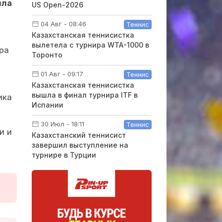
ила
US Open-2026
04 Авг - 08:46
Теннис
Казахстанская теннисистка
вылетела с турнира WTA-1000 в
ра
Торонто
01 Авг - 09:17
Теннис
Казахстанская теннисистка
вышла в финал турнира ITF в
ика
Испании
30 Июл - 18:11
Теннис
и и
Казахстанский теннисист
завершил выступление на
турнире в Турции