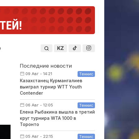
KZ
е
Последние новости
09 Авг - 14:21
Теннис
Казахстанец Курмангалиев
выиграл турнир WTT Youth
Contender
06 Авг - 12:05
Теннис
Елена Рыбакина вышла в третий
круг турнира WTA 1000 в
Торонто
05 Авг - 22:15
Теннис