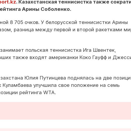
ort.kz
. Казахстанская теннисистка также сократ
рейтинга Арины Соболенко.
ной 8 705 очков. У белорусской теннисистки Арины
разом, разница между первой и второй ракетками ми
 занимает польская теннисистка Ига Швентек,
учших также входят американки Коко Гауфф и Джесс
захстана Юлия Путинцева поднялась на две позици
к Куламбаева улучшила свое положение на семь
позиции рейтинга WTA.