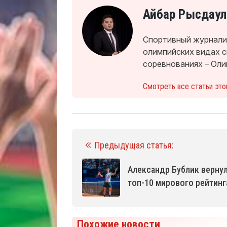
Айбар Рысдаул
Спортивный журналис
олимпийских видах 
соревнованиях – Оли
Смотреть все статьи это
Предыдущая статья:
Александр Бублик вернул
топ-10 мирового рейтинг
Похожие новости