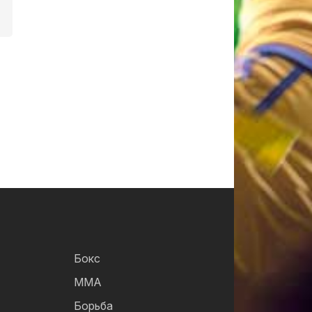
Бокс
ММА
Борьба