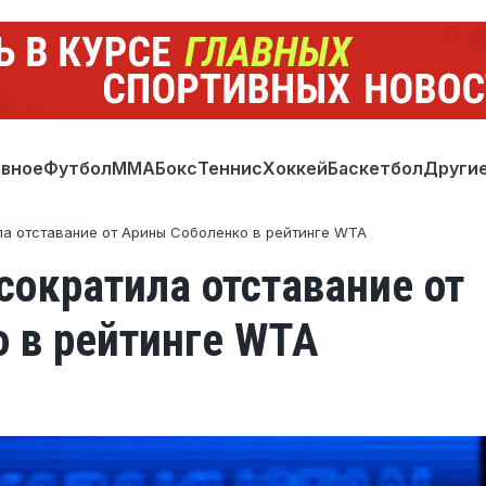
авное
Футбол
ММА
Бокс
Теннис
Хоккей
Баскетбол
Други
ла отставание от Арины Соболенко в рейтинге WTA
сократила отставание от
 в рейтинге WTA