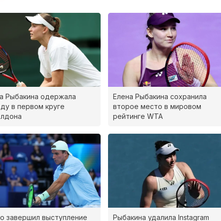
а Рыбакина одержала
Елена Рыбакина сохранила
ду в первом круге
второе место в мировом
блдона
рейтинге WTA
о завершил выступление
Рыбакина удалила Instagram