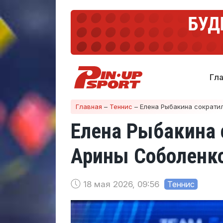
Гл
Главная
–
Теннис
–
Елена Рыбакина сократи
Елена Рыбакина 
Арины Соболенко
18 мая 2026, 09:56
Теннис