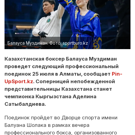
Балауса Муздиман. Фото: sportburo.kz
Казахстанская боксер Балауса Муздиман
проведет следующий профессиональный
поединок 25 июля в Алматы, сообщает
Pin-
UpSport.kz
. Соперницей непобежденной
представительницы Казахстана станет
чемпионка Кыргызстана Аделина
Сатыбалдиева.
Поединок пройдет во Дворце спорта имени
Балуана Шолака в рамках вечера
профессионального бокса, организованного