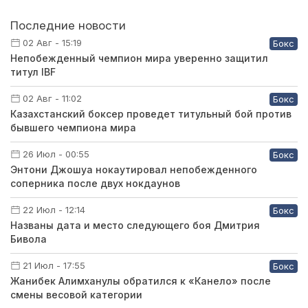
Последние новости
02 Авг - 15:19
Бокс
Непобежденный чемпион мира уверенно защитил
титул IBF
02 Авг - 11:02
Бокс
Казахстанский боксер проведет титульный бой против
бывшего чемпиона мира
26 Июл - 00:55
Бокс
Энтони Джошуа нокаутировал непобежденного
соперника после двух нокдаунов
22 Июл - 12:14
Бокс
Названы дата и место следующего боя Дмитрия
Бивола
21 Июл - 17:55
Бокс
Жанибек Алимханулы обратился к «Канело» после
смены весовой категории