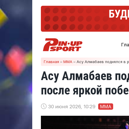
Гл
Главная
–
ММА
–
Асу Алмабаев поднялся в р
Асу Алмабаев по
после яркой поб
30 июня 2026, 10:29
ММА