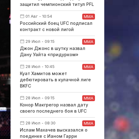
защитил чемпионский титул PFL
01 Авг - 10:54
ММА
Российский боец UFC подписал
контракт с новой лигой
29 Июл - 09:15
ММА
Джон Джонс в шутку назвал
Дану Уайта «придурком»
28 Июл - 10:45
ММА
Куат Хамитов может
дебютировать в кулачной лиге
BKFC
28 Июл - 09:15
ММА
Конор Макгрегор назвал дату
своего последнего боя в UFC
28 Июл - 08:30
ММА
Ислам Махачев высказался о
поединке с Ианом Гарри