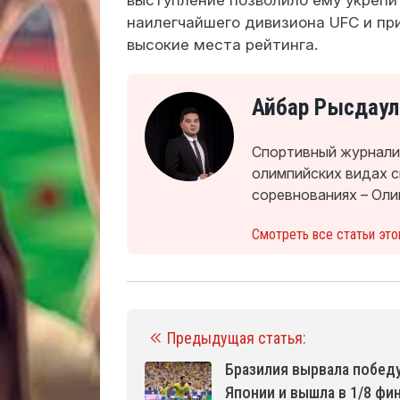
наилегчайшего дивизиона UFC и пр
высокие места рейтинга.
Айбар Рысдаул
Спортивный журналис
олимпийских видах 
соревнованиях – Оли
Смотреть все статьи это
Предыдущая статья:
Бразилия вырвала победу
Японии и вышла в 1/8 фи