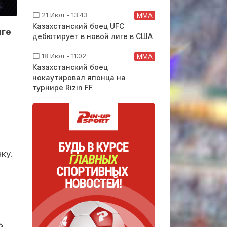
21 Июл - 13:43
ММА
Казахстанский боец UFC
нге
дебютирует в новой лиге в США
18 Июл - 11:02
ММА
Казахстанский боец
нокаутировал японца на
турнире Rizin FF
ку.
й