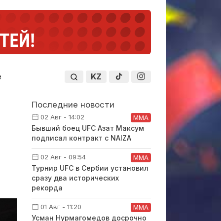
KZ
е
Последние новости
02 Авг - 14:02
ММА
Бывший боец UFC Азат Максум
подписал контракт с NAIZA
02 Авг - 09:54
ММА
Турнир UFC в Сербии установил
сразу два исторических
рекорда
01 Авг - 11:20
ММА
Усман Нурмагомедов досрочно