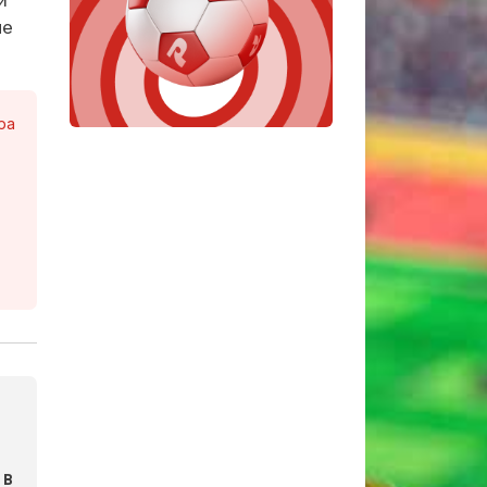
ые
ра
 в