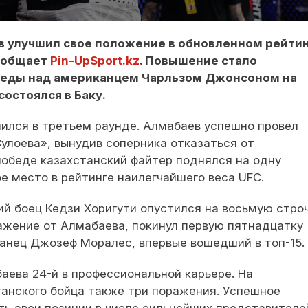
в улучшил свое положение в обновленном рейти
сообщает
Pin-UpSport.kz
. Повышение стало
еды над американцем Чарльзом Джонсоном на
состоялся в Баку.
ился в третьем раунде. Алмабаев успешно провел
улоева», вынудив соперника отказаться от
победе казахстанский файтер поднялся на одну
е место в рейтинге наилегчайшего веса UFC.
ий боец Кедзи Хоригути опустился на восьмую строч
ажение от Алмабаева, покинул первую пятнадцатку
канец Джозеф Моралес, впервые вошедший в топ-15.
аева 24-й в профессиональной карьере. На
танского бойца также три поражения. Успешное
ть свои позиции в числе сильнейших представителе