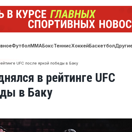
авное
Футбол
ММА
Бокс
Теннис
Хоккей
Баскетбол
Други
ейтинге UFC после яркой победы в Баку
днялся в рейтинге UFC
еды в Баку