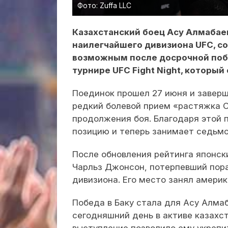
Фото: Zuffa LLC
Казахстанский боец Асу Алмабае
наилегчайшего дивизиона UFC, 
возможным после досрочной поб
турнире UFC Fight Night, который 
Поединок прошел 27 июня и заверш
редкий болевой прием «растяжка С
продолжения боя. Благодаря этой 
позицию и теперь занимает седьмо
После обновления рейтинга японск
Чарльз Джонсон, потерпевший пор
дивизиона. Его место занял амери
Победа в Баку стала для Асу Алмаб
сегодняшний день в активе казахс
выступление позволило ему укрепи