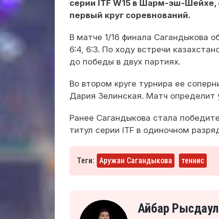
серии ITF W15 в Шарм-эш-Шейхе
первый круг соревнований.
В матче 1/16 финала Сагандыкова 
6:4, 6:3. По ходу встречи казахст
до победы в двух партиях.
Во втором круге турнира ее сопер
Дария Зелинская. Матч определит 
Ранее Сагандыкова стала победител
титул серии ITF в одиночном разря
Теги:
Аружан Сагандыкова
теннис
Айбар Рысдаул