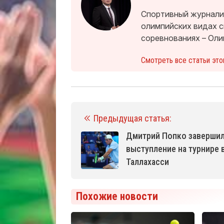
Спортивный журналис
олимпийских видах 
соревнованиях – Оли
Смотреть все статьи это
Предыдущая статья:
Дмитрий Попко заверши
выступление на турнире 
Таллахасси
Похожие новости