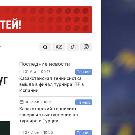
KZ
е
Последние новости
01 Авг - 09:17
Теннис
уг
Казахстанская теннисистка
вышла в финал турнира ITF в
Испании
30 Июл - 18:11
Теннис
Казахстанский теннисист
завершил выступление на
турнире в Турции
27 Июл - 10:55
Теннис