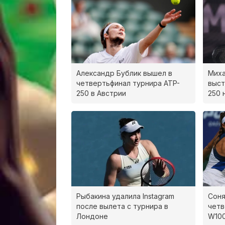
Александр Бублик вышел в
Миха
четвертьфинал турнира ATP-
выст
250 в Австрии
250 
Рыбакина удалила Instagram
Соня
после вылета с турнира в
четв
Лондоне
W100