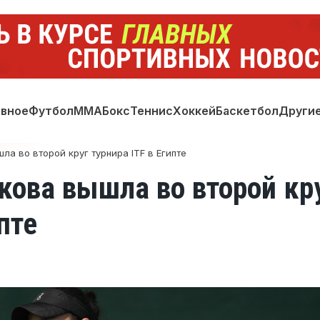
авное
Футбол
ММА
Бокс
Теннис
Хоккей
Баскетбол
Други
а во второй круг турнира ITF в Египте
ова вышла во второй кр
пте