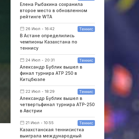
Елена Рыбакина сохранила
второе место в обновленном
рейтинге WTA
26 Июл - 16:42
Теннис
В Астане определились
чемпионы Казахстана по
теннису
24 Июл - 20:31
Теннис
Александр Бублик вышел в
финал турнира ATP 250 в
Китцбюэле
22 Июл - 18:29
Теннис
Александр Бублик вышел в
четвертьфинал турнира ATP-250
в Австрии
21 Июл - 10:55
Теннис
Казахстанская теннисистка
выиграла международный