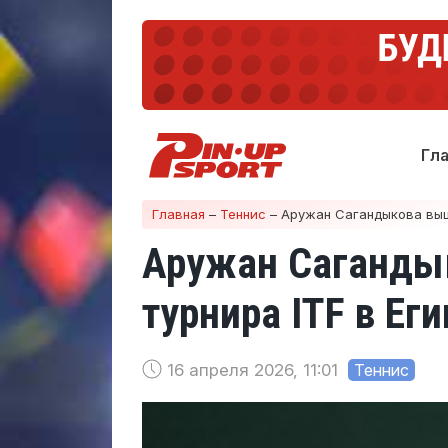
Гл
Главная
–
Теннис
–
Аружан Сагандыкова вышл
Аружан Сагандык
турнира ITF в Еги
16 апреля 2026, 11:01
Теннис