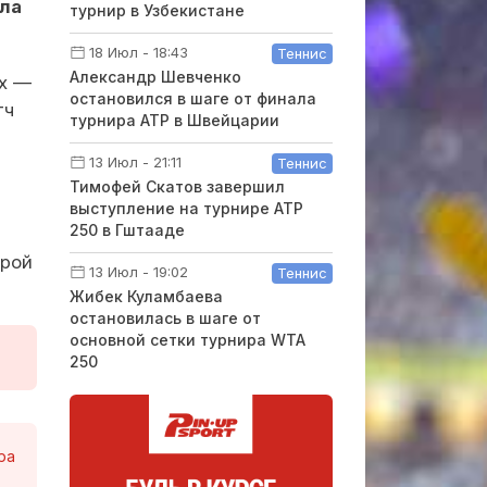
ела
турнир в Узбекистане
18 Июл - 18:43
Теннис
Александр Шевченко
ах —
остановился в шаге от финала
тч
турнира ATP в Швейцарии
13 Июл - 21:11
Теннис
Тимофей Скатов завершил
выступление на турнире ATP
250 в Гштааде
орой
13 Июл - 19:02
Теннис
Жибек Куламбаева
остановилась в шаге от
основной сетки турнира WTA
250
ра