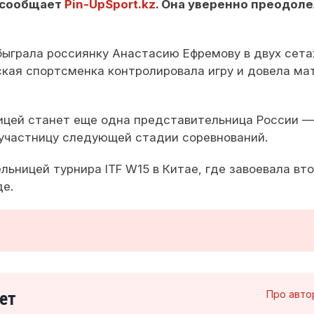
, сообщает
Pin-UpSport.kz
. Она уверенно преодол
обыграла россиянку Анастасию Ефремову в двух сет
анская спортсменка контролировала игру и довела ма
ницей станет еще одна представительница России —
участницу следующей стадии соревнований.
ьницей турнира ITF W15 в Китае, где завоевала вт
де.
ет
Про авто