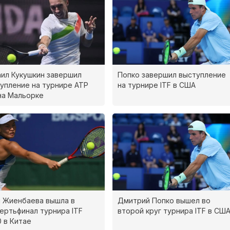
ил Кукушкин завершил
Попко завершил выступление
упление на турнире ATP
на турнире ITF в США
на Мальорке
 Жиенбаева вышла в
Дмитрий Попко вышел во
ертьфинал турнира ITF
второй круг турнира ITF в СШ
 в Китае