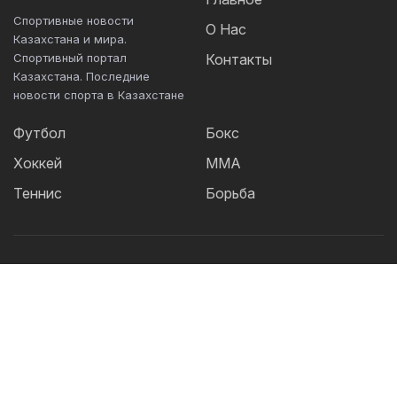
Спортивные новости
О Нас
Казахстана и мира.
Спортивный портал
Контакты
Казахстана. Последние
новости спорта в Казахстане
Футбол
Бокс
Хоккей
ММА
Теннис
Борьба
Популярные Теги:
Футбол
теннис
бокс
ММА
UFC
Елена
Рыбакина
Кайрат
Жанибек Алимханулы
КПЛ
Сборная Казахстана
Александр Бублик
Футзал
Актобе
Дзюдо
Лига Чемпионов
Криштиану