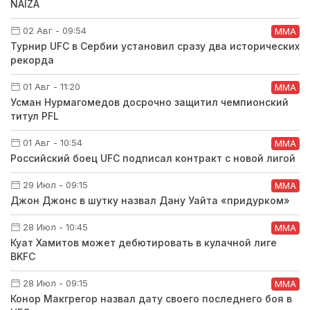
NAIZA
02 Авг - 09:54
ММА
Турнир UFC в Сербии установил сразу два исторических
рекорда
01 Авг - 11:20
ММА
Усман Нурмагомедов досрочно защитил чемпионский
титул PFL
01 Авг - 10:54
ММА
Российский боец UFC подписал контракт с новой лигой
29 Июл - 09:15
ММА
Джон Джонс в шутку назвал Дану Уайта «придурком»
28 Июл - 10:45
ММА
Куат Хамитов может дебютировать в кулачной лиге
BKFC
28 Июл - 09:15
ММА
Конор Макгрегор назвал дату своего последнего боя в