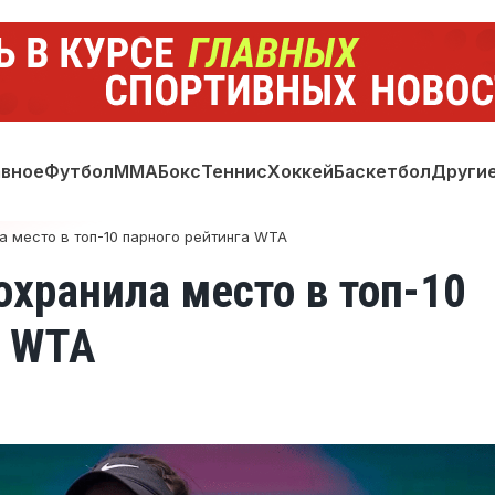
авное
Футбол
ММА
Бокс
Теннис
Хоккей
Баскетбол
Други
 место в топ-10 парного рейтинга WTA
охранила место в топ-10
а WTA