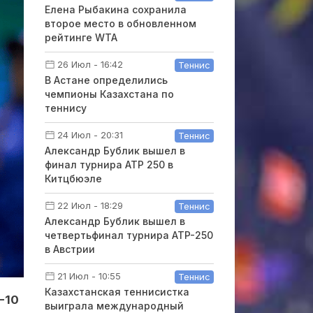
Елена Рыбакина сохранила
второе место в обновленном
рейтинге WTA
26 Июл - 16:42
Теннис
В Астане определились
чемпионы Казахстана по
теннису
24 Июл - 20:31
Теннис
Александр Бублик вышел в
финал турнира ATP 250 в
Китцбюэле
22 Июл - 18:29
Теннис
Александр Бублик вышел в
четвертьфинал турнира ATP-250
в Австрии
21 Июл - 10:55
Теннис
Казахстанская теннисистка
-10
выиграла международный