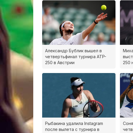
Александр Бублик вышел в
Миха
четвертьфинал турнира ATP-
выст
250 в Австрии
250 
Рыбакина удалила Instagram
Соня
после вылета с турнира в
четв