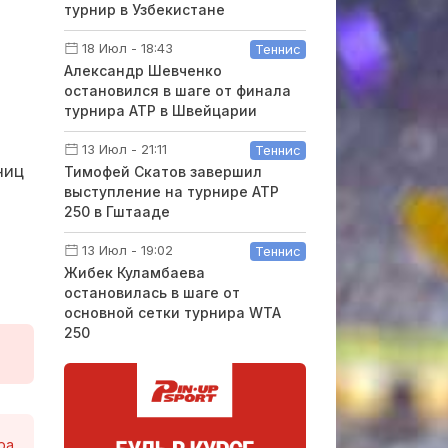
турнир в Узбекистане
18 Июл - 18:43
Теннис
Александр Шевченко
остановился в шаге от финала
турнира ATP в Швейцарии
13 Июл - 21:11
Теннис
ниц
Тимофей Скатов завершил
выступление на турнире ATP
250 в Гштааде
13 Июл - 19:02
Теннис
Жибек Куламбаева
остановилась в шаге от
основной сетки турнира WTA
250
ра