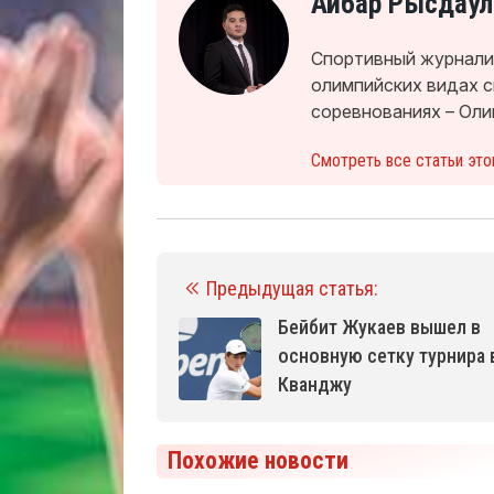
Айбар Рысдаул
Спортивный журналис
олимпийских видах 
соревнованиях – Оли
Смотреть все статьи это
Предыдущая статья:
Бейбит Жукаев вышел в
основную сетку турнира 
Кванджу
Похожие новости