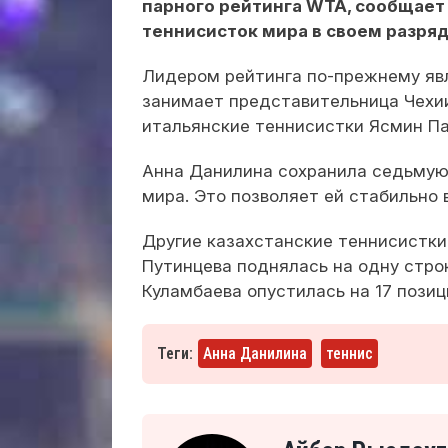
парного рейтинга WTA, сообщае
теннисисток мира в своем разряд
Лидером рейтинга по-прежнему явл
занимает представительница Чехи
итальянские теннисистки Ясмин Па
Анна Данилина сохранила седьмую 
мира. Это позволяет ей стабильно
Другие казахстанские теннисистки
Путинцева поднялась на одну строк
Куламбаева опустилась на 17 позици
Теги:
Анна Данилина
теннис