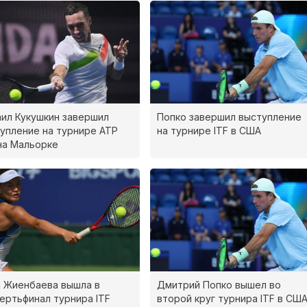
ил Кукушкин завершил
Попко завершил выступление
упление на турнире ATP
на турнире ITF в США
на Мальорке
 Жиенбаева вышла в
Дмитрий Попко вышел во
ертьфинал турнира ITF
второй круг турнира ITF в СШ