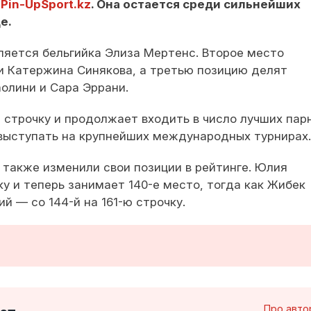
т
Pin-UpSport.kz
. Она остается среди сильнейших
е.
яется бельгийка Элиза Мертенс. Второе место
и Катержина Синякова, а третью позицию делят
олини и Сара Эррани.
строчку и продолжает входить в число лучших пар
 выступать на крупнейших международных турнирах.
 также изменили свои позиции в рейтинге. Юлия
у и теперь занимает 140-е место, тогда как Жибек
й — со 144-й на 161-ю строчку.
Про авто