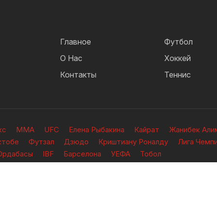
Главное
Футбол
О Нас
Хоккей
Контакты
Теннис
кс
ММА
UFC
Елена Рыбакина
Кайрат
Жанибек Али
ктобе
Футзал
Дзюдо
Криштиану Роналду
Лига Чемп
Ордабасы
IBF
Барселона
УЕФА
Тобол
ищены.