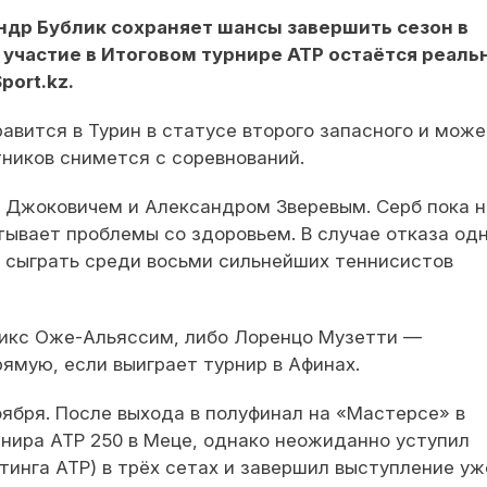
ндр Бублик сохраняет шансы завершить сезон в
 участие в Итоговом турнире ATP остаётся реаль
ort.kz.
авится в Турин в статусе второго запасного и може
стников снимется с соревнований.
м Джоковичем и Александром Зверевым. Серб пока н
тывает проблемы со здоровьем. В случае отказа од
с сыграть среди восьми сильнейших теннисистов
икс Оже-Альяссим, либо Лоренцо Музетти —
ямую, если выиграет турнир в Афинах.
оября. После выхода в полуфинал на «Мастерсе» в
нира ATP 250 в Меце, однако неожиданно уступил
инга ATP) в трёх сетах и завершил выступление уж