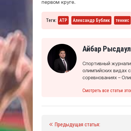
первом круге.
Теги:
ATP
Александр Бублик
теннис
Айбар Рысдаул
Спортивный журналис
олимпийских видах 
соревнованиях – Оли
Смотреть все статьи это
Предыдущая статья: