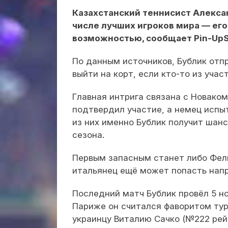
Казахстанский теннисист Алекса
числе лучших игроков мира — его
возможностью, сообщает Pin-UpSp
По данным источников, Бублик отпр
выйти на корт, если кто-то из уча
Главная интрига связана с Новако
подтвердил участие, а немец испы
из них именно Бублик получит шан
сезона.
Первым запасным станет либо Фел
итальянец ещё может попасть напр
Последний матч Бублик провёл 5 н
Париже он считался фаворитом тур
украинцу Виталию Сачко (№222 рейт