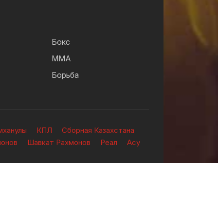
Бокс
ММА
Борьба
мханулы
КПЛ
Сборная Казахстана
ионов
Шавкат Рахмонов
Реал
Асу