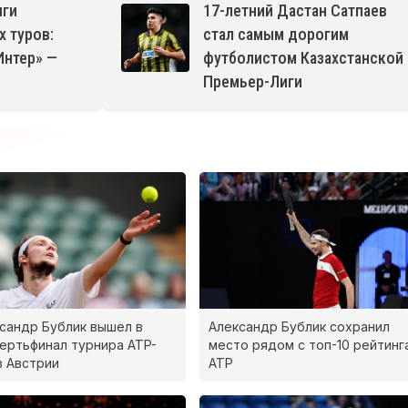
иги
17-летний Дастан Сатпаев
 туров:
стал самым дорогим
Интер» —
футболистом Казахстанской
Премьер-Лиги
сандр Бублик вышел в
Александр Бублик сохранил
ертьфинал турнира ATP-
место рядом с топ-10 рейтинг
в Австрии
ATP