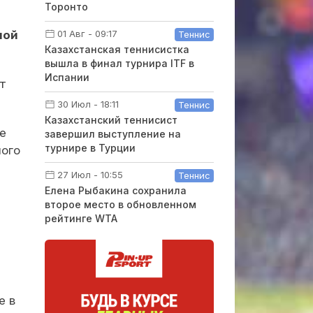
Торонто
01 Авг - 09:17
ной
Теннис
Казахстанская теннисистка
вышла в финал турнира ITF в
Испании
т
30 Июл - 18:11
Теннис
Казахстанский теннисист
е
завершил выступление на
турнире в Турции
ного
27 Июл - 10:55
Теннис
Елена Рыбакина сохранила
второе место в обновленном
рейтинге WTA
е в