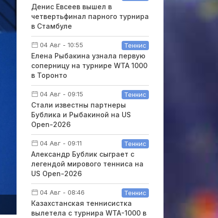
Денис Евсеев вышел в
четвертьфинал парного турнира
в Стамбуле
04 Авг - 10:55
Теннис
Елена Рыбакина узнала первую
соперницу на турнире WTA 1000
в Торонто
04 Авг - 09:15
Теннис
Стали известны партнеры
Бублика и Рыбакиной на US
Open-2026
04 Авг - 09:11
Теннис
Александр Бублик сыграет с
легендой мирового тенниса на
US Open-2026
04 Авг - 08:46
Теннис
Казахстанская теннисистка
вылетела с турнира WTA-1000 в