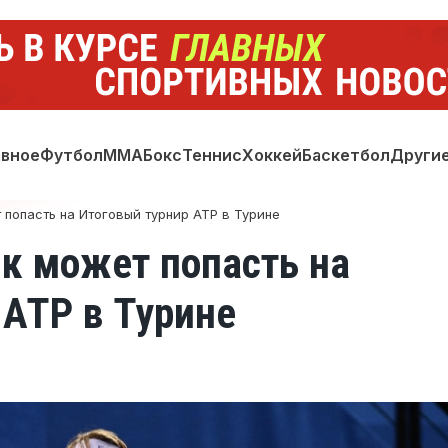
авное
Футбол
ММА
Бокс
Теннис
Хоккей
Баскетбол
Други
попасть на Итоговый турнир ATP в Турине
к может попасть на
 ATP в Турине