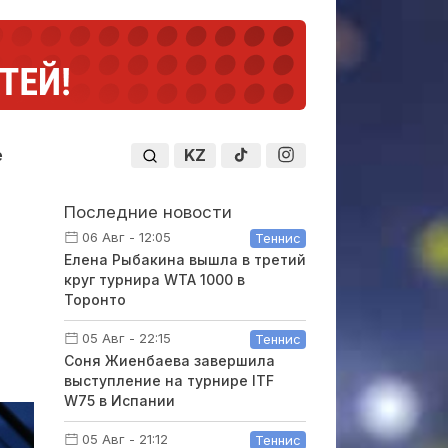
KZ
е
Последние новости
06 Авг - 12:05
Теннис
Елена Рыбакина вышла в третий
круг турнира WTA 1000 в
Торонто
05 Авг - 22:15
Теннис
Соня Жиенбаева завершила
выступление на турнире ITF
W75 в Испании
05 Авг - 21:12
Теннис