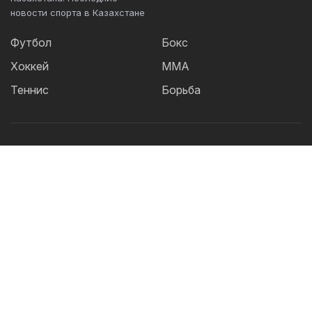
новости спорта в Казахстане
Футбол
Бокс
Хоккей
ММА
Теннис
Борьба
Популярные Теги:
Футбол
теннис
бокс
ММА
UFC
Елена
Рыбакина
Кайрат
Жанибек Алимханулы
КПЛ
Сборная Казахстана
Александр Бублик
Актобе
Футзал
Дзюдо
Криштиану Роналду
Лига
Чемпионов
Шавкат Рахмонов
Асу Алмабаев
Реал
Астана
Ордабасы
IBF
Барселона
УЕФА
Тобол