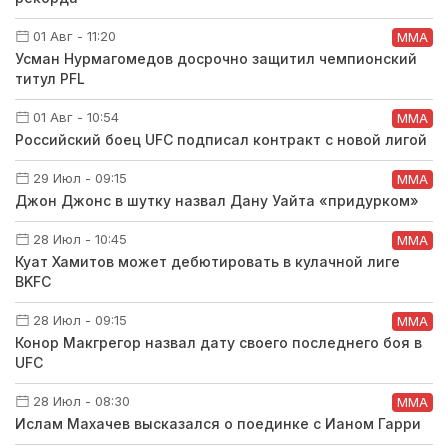
01 Авг - 11:20
ММА
Усман Нурмагомедов досрочно защитил чемпионский
титул PFL
01 Авг - 10:54
ММА
Российский боец UFC подписал контракт с новой лигой
29 Июл - 09:15
ММА
Джон Джонс в шутку назвал Дану Уайта «придурком»
28 Июл - 10:45
ММА
Куат Хамитов может дебютировать в кулачной лиге
BKFC
28 Июл - 09:15
ММА
Конор Макгрегор назвал дату своего последнего боя в
UFC
28 Июл - 08:30
ММА
Ислам Махачев высказался о поединке с Ианом Гарри