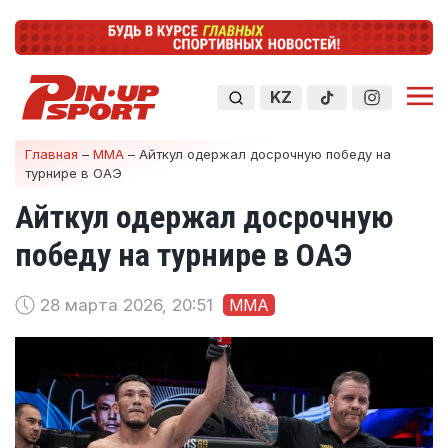
KZ
Главная
–
ММА
–
Айткул одержал досрочную победу на
турнире в ОАЭ
Айткул одержал досрочную
победу на турнире в ОАЭ
28 марта 2026, 20:51
ММА