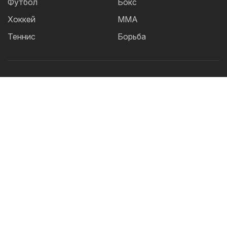
Футбол
Бокс
Хоккей
ММА
Теннис
Борьба
Популярные Теги:
Футбол
теннис
бокс
ММА
UFC
Елена
Рыбакина
Кайрат
Жанибек Алимханулы
КПЛ
Сборная Казахстана
Александр Бублик
Актобе
Футзал
Дзюдо
Криштиану Роналду
Лига
Чемпионов
Шавкат Рахмонов
Асу Алмабаев
Реал
Астана
Ордабасы
IBF
Барселона
УЕФА
Тобол
2026 © TOO "BOS Solution" - Все права защищены.