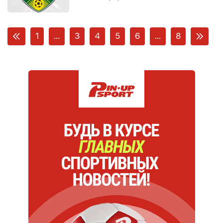
1
...
3
4
5
6
...
8