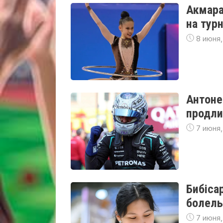
Акмара
на тур
8 июня,
Антоне
продли
7 июня,
Бибіса
болель
7 июня,