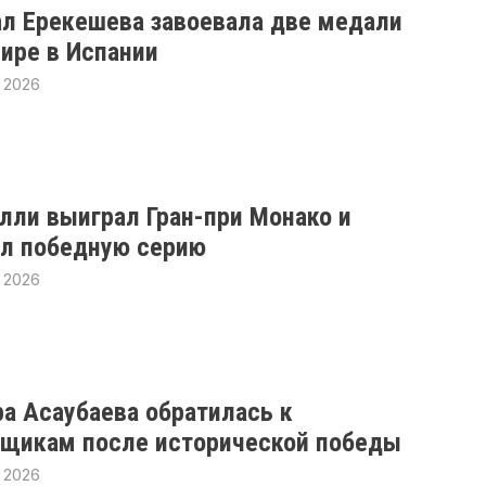
л Ерекешева завоевала две медали
нире в Испании
 2026
лли выиграл Гран-при Монако и
л победную серию
 2026
ра Асаубаева обратилась к
щикам после исторической победы
 2026