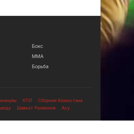
Бокс
ММА
Борьба
мханулы
КПЛ
Сборная Казахстана
налду
Шавкат Рахмонов
Асу