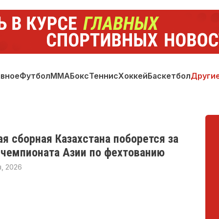
авное
Футбол
ММА
Бокс
Теннис
Хоккей
Баскетбол
Други
я сборная Казахстана поборется за
 чемпионата Азии по фехтованию
, 2026