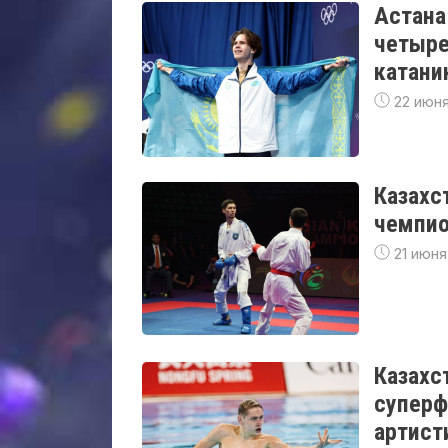
Астана
четыре
катани
22 июня
Казахс
чемпио
21 июня
Казахс
суперф
артист