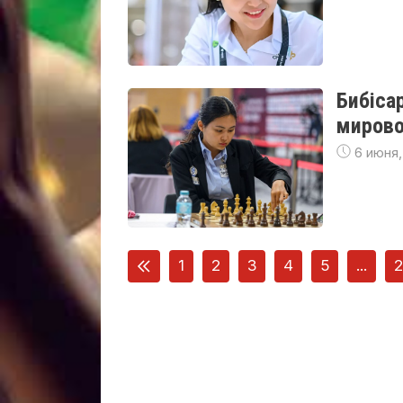
Бибіса
мирово
6 июня,
1
2
3
4
5
...
2