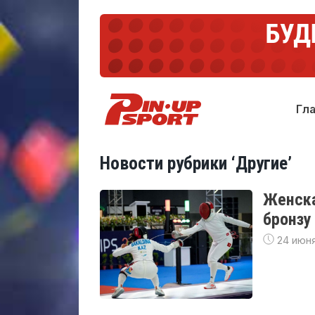
Гл
Новости рубрики ‘Другие’
Женска
бронзу
24 июня