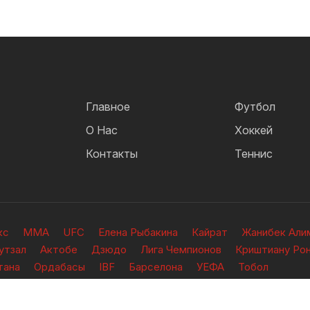
Главное
Футбол
О Нас
Хоккей
Контакты
Теннис
кс
ММА
UFC
Елена Рыбакина
Кайрат
Жанибек Али
утзал
Актобе
Дзюдо
Лига Чемпионов
Криштиану Ро
тана
Ордабасы
IBF
Барселона
УЕФА
Тобол