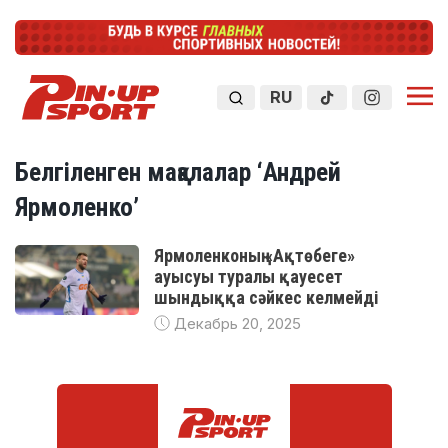
RU
Белгіленген мақалалар ‘Андрей
Ярмоленко’
Ярмоленконың «Ақтөбеге»
ауысуы туралы қауесет
шындыққа сәйкес келмейді
Декабрь 20, 2025