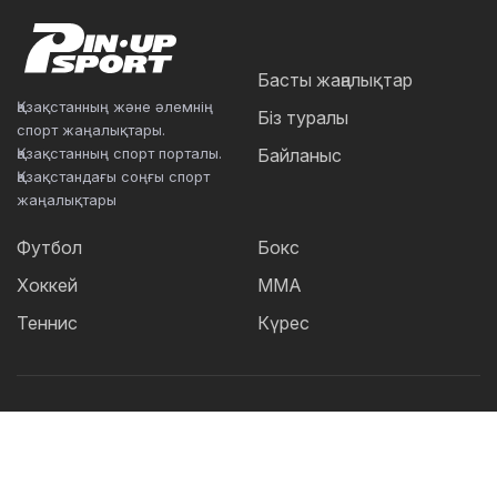
Басты жаңалықтар
Қазақстанның және әлемнің
Біз туралы
спорт жаңалықтары.
Қазақстанның спорт порталы.
Байланыс
Қазақстандағы соңғы спорт
жаңалықтары
Футбол
Бокс
Хоккей
ММА
Теннис
Күрес
Танымал тегтер:
Футбол
теннис
бокс
ММА
UFC
Елена
Рыбакина
Кайрат
Жәнібек Әлімханұлы
Футзал