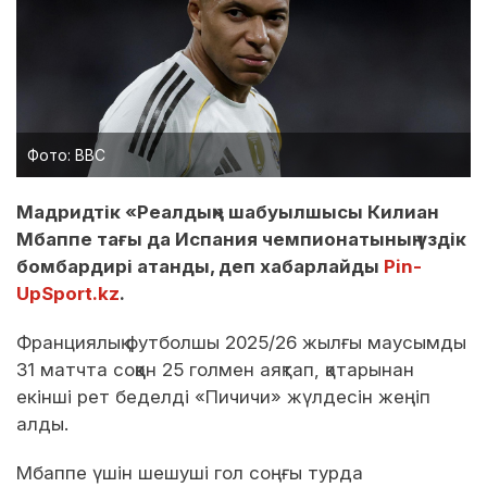
Фото: ВВС
Мадридтік «Реалдың» шабуылшысы Килиан
Мбаппе тағы да Испания чемпионатының үздік
бомбардирі атанды, деп хабарлайды
Pin-
UpSport.kz
.
Франциялық футболшы 2025/26 жылғы маусымды
31 матчта соққан 25 голмен аяқтап, қатарынан
екінші рет беделді «Пичичи» жүлдесін жеңіп
алды.
Мбаппе үшін шешуші гол соңғы турда