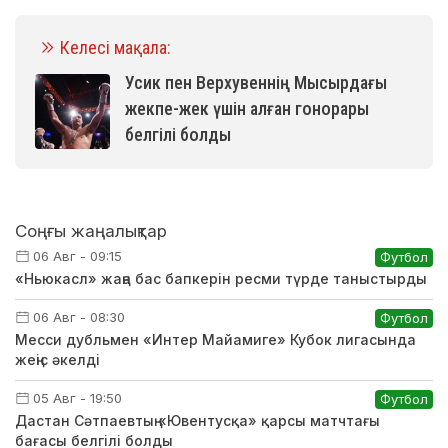
Келесі мақала:
Усик пен Верхувеннің Мысырдағы
жекпе-жек үшін алған гонорары
белгілі болды
Соңғы жаңалықтар
06 Авг - 09:15
Футбол
«Ньюкасл» жаңа бас бапкерін ресми түрде таныстырды
06 Авг - 08:30
Футбол
Месси дубльмен «Интер Майамиге» Кубок лигасында
жеңіс әкелді
05 Авг - 19:50
Футбол
Дастан Сәтпаевтың «Ювентусқа» қарсы матчтағы
бағасы белгілі болды