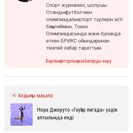
Спорт журналисі, шолушы.
Отандық футбол мен
олимпиадалық спорт түрлерін жіті
бақылаймын. Токио
Олимпиадасында және Қазанда
өткен БРИКС ойындарынан
тікелей хабар тараттым.
Барлық авторлық жазбаларды көру
Алдыңғы мақала:
Нора Джеруто «Гауһар лигада» үздік
алтылыққа енді