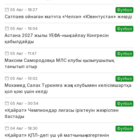
05 Авг - 18:27
Футбол
Сатпаев ойнаған матчта «Челси» «Ювентустан» жеңілді
05 Авг - 16:04
Футбол
Астана 2027 жылы УЕФА-ның сайлау Конгресін
қабылдайды
05 Авг - 11:47
Футбол
Максим Самородовқа МЛС клубы қызығушылық
танытып отыр
05 Авг - 10:02
Футбол
Мохамед Салах Түркияға жаңа клубымен келісімшартқа
қол қою үшін келді
05 Авг - 00:54
Футбол
«Қайрат» Чемпиондар лигасы іріктеуін жеңіліспен
бастады
04 Авг - 18:30
Футбол
«Қайрат» ҚПЛ-дегі үш үй матчының өзгергенін