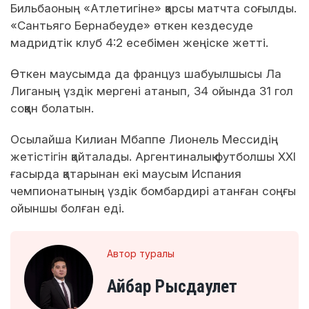
Бильбаоның «Атлетигіне» қарсы матчта соғылды.
«Сантьяго Бернабеуде» өткен кездесуде
мадридтік клуб 4:2 есебімен жеңіске жетті.
Өткен маусымда да француз шабуылшысы Ла
Лиганың үздік мергені атанып, 34 ойында 31 гол
соққан болатын.
Осылайша Килиан Мбаппе Лионель Мессидің
жетістігін қайталады. Аргентиналық футболшы XXI
ғасырда қатарынан екі маусым Испания
чемпионатының үздік бомбардирі атанған соңғы
ойыншы болған еді.
Автор туралы
Айбар Рысдаулет