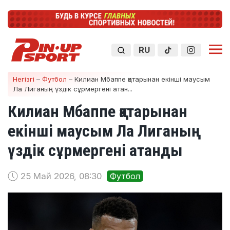
RU
Негізгі
–
Футбол
–
Килиан Мбаппе қатарынан екінші маусым
Ла Лиганың үздік сұрмергені атан...
Килиан Мбаппе қатарынан
екінші маусым Ла Лиганың
үздік сұрмергені атанды
25 Май 2026, 08:30
Футбол