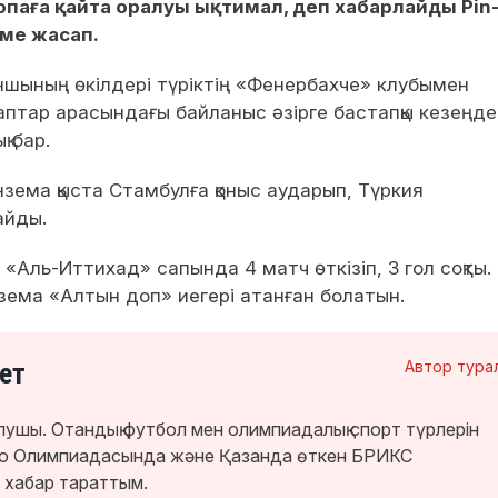
опаға қайта оралуы ықтимал, деп хабарлайды Pin
еме жасап.
ыншының өкілдері түріктің «Фенербахче» клубымен
раптар арасындағы байланыс әзірге бастапқы кезеңде
 бар.
ензема қыста Стамбулға қоныс аударып, Түркия
айды.
Аль-Иттихад» сапында 4 матч өткізіп, 3 гол соқты.
зема «Алтын доп» иегері атанған болатын.
ет
Автор тура
лушы. Отандық футбол мен олимпиадалық спорт түрлерін
кио Олимпиадасында және Қазанда өткен БРИКС
 хабар тараттым.