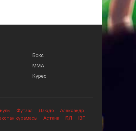
Бокс
ММА
Күрес
анұлы
Футзал
Дзюдо
Александр
зақстан құрамасы
Астана
ҚПЛ
IBF