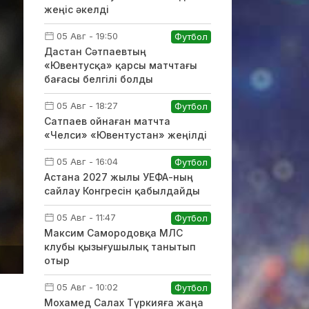
жеңіс әкелді
05 Авг - 19:50
Футбол
Дастан Сәтпаевтың
«Ювентусқа» қарсы матчтағы
бағасы белгілі болды
05 Авг - 18:27
Футбол
Сатпаев ойнаған матчта
«Челси» «Ювентустан» жеңілді
05 Авг - 16:04
Футбол
Астана 2027 жылы УЕФА-ның
сайлау Конгресін қабылдайды
05 Авг - 11:47
Футбол
Максим Самородовқа МЛС
клубы қызығушылық танытып
отыр
05 Авг - 10:02
Футбол
Мохамед Салах Түркияға жаңа