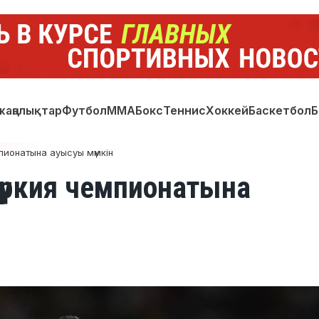
жаңалықтар
Футбол
ММА
Бокс
Теннис
Хоккей
Баскетбол
Б
пионатына ауысуы мүмкін
үркия чемпионатына