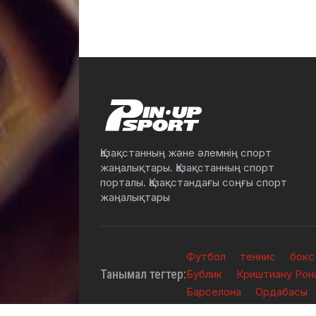
Қазақстанның және әлемнің спорт
жаңалықтары. Қазақстанның спорт
порталы. Қазақстандағы соңғы спорт
жаңалықтары
Футбол
теннис
бокс
Танымал тегтер:
Бублик
Криштиану Рон
Барселона
Ордабасы