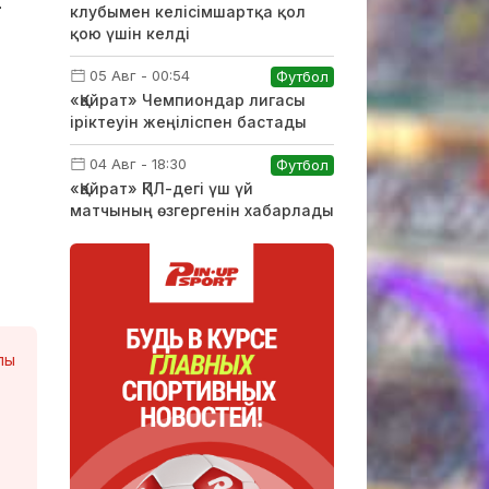
-
клубымен келісімшартқа қол
қою үшін келді
05 Авг - 00:54
Футбол
«Қайрат» Чемпиондар лигасы
іріктеуін жеңіліспен бастады
04 Авг - 18:30
Футбол
«Қайрат» ҚПЛ-дегі үш үй
матчының өзгергенін хабарлады
лы