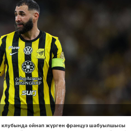
» клубында ойнап жүрген француз шабуылшысы