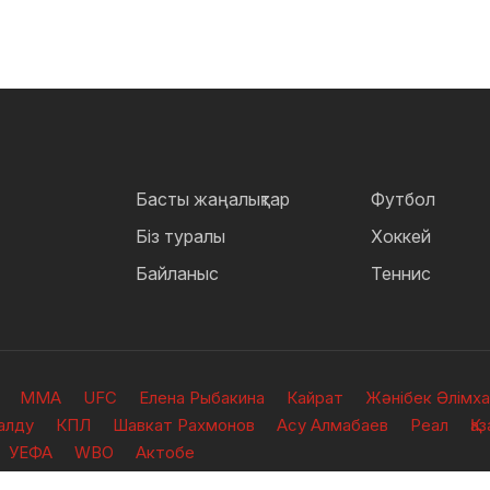
Басты жаңалықтар
Футбол
Біз туралы
Хоккей
Байланыс
Теннис
ММА
UFC
Елена Рыбакина
Кайрат
Жәнібек Әлімх
алду
КПЛ
Шавкат Рахмонов
Асу Алмабаев
Реал
Қа
УЕФА
WBO
Актобе