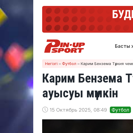
Басты 
Негізгі
–
Футбол
–
Карим Бензема Түркия чем
Карим Бензема Т
ауысуы мүмкін
15 Октябрь 2025, 08:49
Футбол