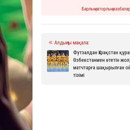
Барлық авторлық жазбала
Алдыңғы мақала:
Футзалдан Қазақстан құ
Өзбекстанмен өтетін жо
матчтарға шақырылған 
тізімі