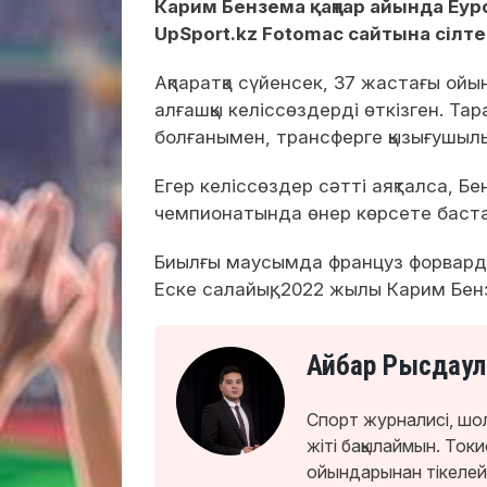
Карим Бензема қаңтар айында Еур
UpSport.kz Fotomac сайтына сілт
Ақпаратқа сүйенсек, 37 жастағы ой
алғашқы келіссөздерді өткізген. Та
болғанымен, трансферге қызығушылық
Егер келіссөздер сәтті аяқталса, Б
чемпионатында өнер көрсете баст
Биылғы маусымда француз форвард «
Еске салайық, 2022 жылы Карим Бен
Айбар Рысдаул
Спорт журналисі, шо
жіті бақылаймын. То
ойындарынан тікелей