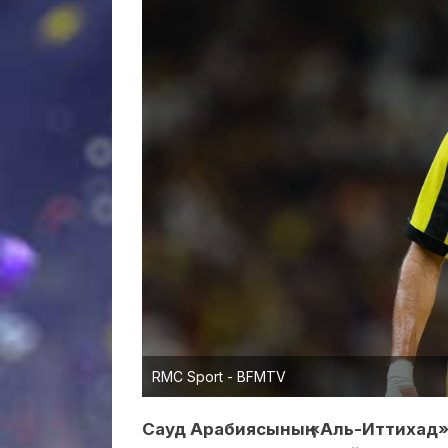
RMC Sport - BFMTV
Сауд Арабиясының «Аль-Иттихад