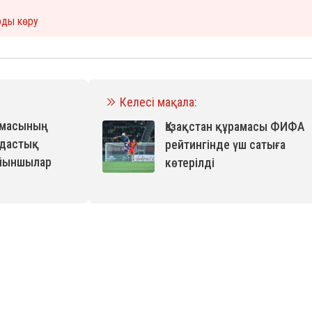
рды көру
Келесі мақала:
рамасының
Қазақстан құрамасы ФИФА
лдастық
рейтингінде үш сатыға
ойыншылар
көтерілді