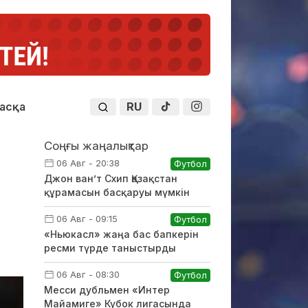
RU
асқа
Соңғы жаңалықтар
06 Авг - 20:38
Футбол
Джон ван’т Схип Қазақстан
құрамасын басқаруы мүмкін
06 Авг - 09:15
Футбол
«Ньюкасл» жаңа бас бапкерін
ресми түрде таныстырды
06 Авг - 08:30
Футбол
Месси дубльмен «Интер
Майамиге» Кубок лигасында