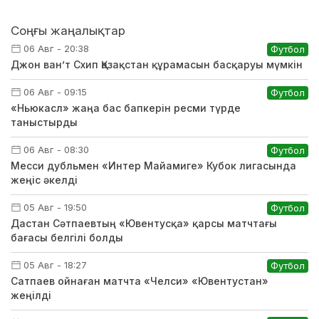
Соңғы жаңалықтар
06 Авг - 20:38
Футбол
Джон ван’т Схип Қазақстан құрамасын басқаруы мүмкін
06 Авг - 09:15
Футбол
«Ньюкасл» жаңа бас бапкерін ресми түрде
таныстырды
06 Авг - 08:30
Футбол
Месси дубльмен «Интер Майамиге» Кубок лигасында
жеңіс әкелді
05 Авг - 19:50
Футбол
Дастан Сәтпаевтың «Ювентусқа» қарсы матчтағы
бағасы белгілі болды
05 Авг - 18:27
Футбол
Сатпаев ойнаған матчта «Челси» «Ювентустан»
жеңілді