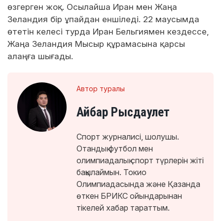
өзгерген жоқ. Осылайша Иран мен Жаңа
Зеландия бір ұпайдан еншіледі. 22 маусымда
өтетін келесі турда Иран Бельгиямен кездессе,
Жаңа Зеландия Мысыр құрамасына қарсы
алаңға шығады.
Автор туралы
Айбар Рысдаулет
Спорт журналисі, шолушы.
Отандық футбол мен
олимпиадалық спорт түрлерін жіті
бақылаймын. Токио
Олимпиадасында және Қазанда
өткен БРИКС ойындарынан
тікелей хабар тараттым.