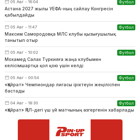
05 Авг - 16:04
Футбол
Астана 2027 жылы УЕФА-ның сайлау Конгресін
қабылдайды
05 Авг - 11:47
Футбол
Максим Самородовқа МЛС клубы қызығушылық
танытып отыр
05 Авг - 10:02
Футбол
Мохамед Салах Түркияға жаңа клубымен
келісімшартқа қол қою үшін келді
05 Авг - 00:54
Футбол
«Қайрат» Чемпиондар лигасы іріктеуін жеңіліспен
бастады
04 Авг - 18:30
Футбол
«Қайрат» ҚПЛ-дегі үш үй матчының өзгергенін хабарлады