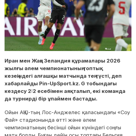
Иран мен Жаңа Зеландия құрамалары 2026
жылғы әлем чемпионатының топтық
кезеңіндегі алғашқы матчында тең түсті, деп
хабарлайды Pin-UpSport.kz. G тобындағы
кездесу 2:2 есебімен аяқталып, екі команда
да турнирді бір ұпаймен бастады.
Ойын АҚШ-тың Лос-Анджелес қаласындағы «Соу
Фай» стадионында өтті және әлем
чемпионатының бесінші ойын күніндегі соңғы
матч болды. Бұған дейін осы топтағы Бельгия