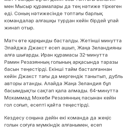
мен Мысыр құрамалары да тең нәтиже тіркеген
еді. Соның нәтижесінде топтағы барлық
командалар алғашқы турдан кейін бірдей ұпай
жинап отыр.
Матч өте қарқынды басталды. Жетінші минутта
Элайджа Джакст есеп ашып, Жаңа Зеландияны
алға шығарды. Иран құрамасы 32-минутта
Рамин Резаэянның голының арқасында таразы
басын теңестірді. Екінші тайм басталғаннан
кейін Джакст тағы да мергендік танытып, дубль
авторы атанды. Алайда Жаңа Зеландия бұл
басымдықты сақтап қала алмады. 64-минутта
Мохаммад Мохеби Резаэянның пасынан кейін
гол соғып, есепті қайта теңестірді.
Кездесу соңына дейін екі команда да жеңіс
голын соғуға мүмкіндік алғанымен, есеп