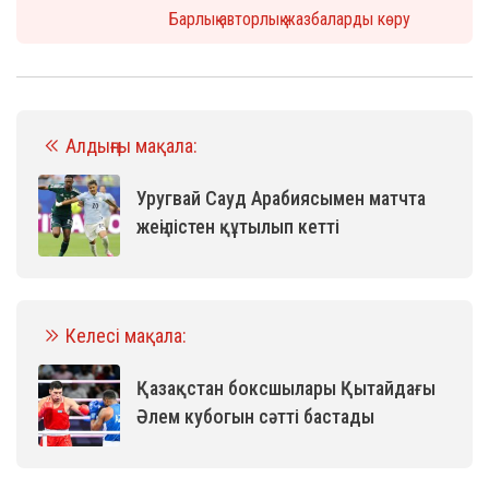
Барлық авторлық жазбаларды көру
Алдыңғы мақала:
Уругвай Сауд Арабиясымен матчта
жеңілістен құтылып кетті
Келесі мақала:
Қазақстан боксшылары Қытайдағы
Әлем кубогын сәтті бастады