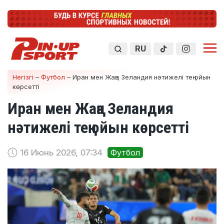
RU
Негізгі
–
Футбол
–
Иран мен Жаңа Зеландия нәтижелі тең ойын
көрсетті
Иран мен Жаңа Зеландия
нәтижелі тең ойын көрсетті
16 Июнь 2026, 07:34
Футбол