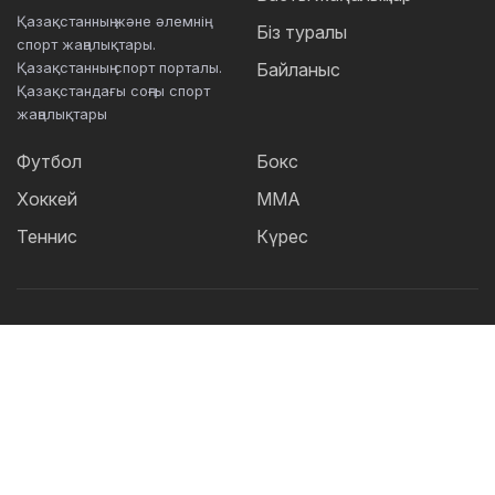
Қазақстанның және әлемнің
Біз туралы
спорт жаңалықтары.
Қазақстанның спорт порталы.
Байланыс
Қазақстандағы соңғы спорт
жаңалықтары
Футбол
Бокс
Хоккей
ММА
Теннис
Күрес
Танымал тегтер:
Футбол
теннис
бокс
ММА
UFC
Елена
Рыбакина
Кайрат
Жәнібек Әлімханұлы
Футзал
Дзюдо
Александр Бублик
Криштиану Роналду
КПЛ
Шавкат Рахмонов
Реал
Асу Алмабаев
Қазақстан құрамасы
Астана
ҚПЛ
IBF