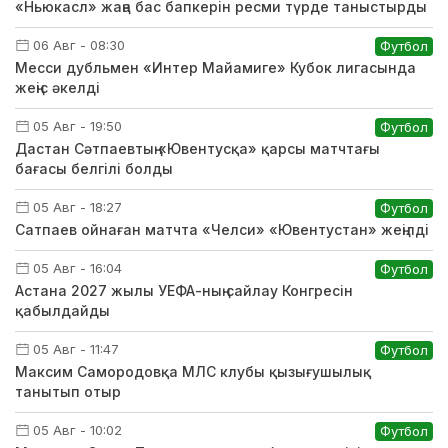
«Ньюкасл» жаңа бас бапкерін ресми түрде таныстырды
06 Авг - 08:30
Футбол
Месси дубльмен «Интер Майамиге» Кубок лигасында
жеңіс әкелді
05 Авг - 19:50
Футбол
Дастан Сәтпаевтың «Ювентусқа» қарсы матчтағы
бағасы белгілі болды
05 Авг - 18:27
Футбол
Сатпаев ойнаған матчта «Челси» «Ювентустан» жеңілді
05 Авг - 16:04
Футбол
Астана 2027 жылы УЕФА-ның сайлау Конгресін
қабылдайды
05 Авг - 11:47
Футбол
Максим Самородовқа МЛС клубы қызығушылық
танытып отыр
05 Авг - 10:02
Футбол