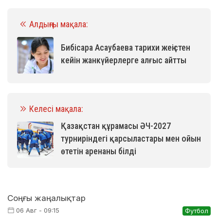
Алдыңғы мақала:
Бибісара Асаубаева тарихи жеңістен
кейін жанкүйерлерге алғыс айтты
Келесі мақала:
Қазақстан құрамасы ӘЧ-2027
турниріндегі қарсыластары мен ойын
өтетін аренаны білді
Соңғы жаңалықтар
06 Авг - 09:15
Футбол