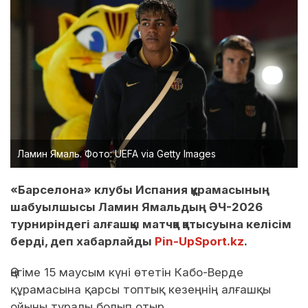
Ламин Ямаль. Фото: UEFA via Getty Images
«Барселона» клубы Испания құрамасының
шабуылшысы Ламин Ямальдың ӘЧ-2026
турниріндегі алғашқы матчқа қатысуына келісім
берді, деп хабарлайды
Pin-UpSport.kz
.
Әңгіме 15 маусым күні өтетін Кабо-Верде
құрамасына қарсы топтық кезеңнің алғашқы
ойыны туралы болып отыр.