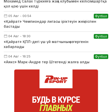
Мохамед Салах Түркияға жаңа клубымен келісімшартқа
қол қою үшін келді
05 Авг - 00:54
Футбол
«Қайрат» Чемпиондар лигасы іріктеуін жеңіліспен
бастады
04 Авг - 18:30
Футбол
«Қайрат» ҚПЛ-дегі үш үй матчының өзгергенін
хабарлады
04 Авг - 16:25
Футбол
«Аякс» Марк-Андре тер Штегенді жалға алды