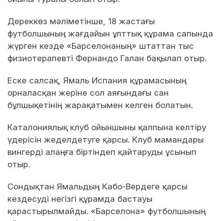
Дереккөз мәліметінше, 18 жастағы
футболшының жағдайын ұлттық құрама сапында
жүрген кезде «Барселонаның» штаттан тыс
физиотерапевті Фернандо Галан бақылап отыр.
Еске салсақ, Ямаль Испания құрамасының
орналасқан жеріне сол аяғындағы сан
бұлшықетінің жарақатымен келген болатын.
Каталониялық клуб ойыншыны қалпына келтіру
үдерісін жеделдетуге қарсы. Клуб мамандары
вингерді алаңға біртіндеп қайтаруды ұсынып
отыр.
Сондықтан Ямальдың Кабо-Вердеге қарсы
кездесуді негізгі құрамда бастауы
қарастырылмайды. «Барселона» футболшының