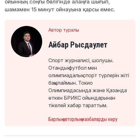
ойынның соңғы бөлігінде алаңға шығып,
шамамен 15 минут ойнауына қарсы емес.
Автор туралы
Айбар Рысдаулет
Спорт журналисі, шолушы.
Отандық футбол мен
олимпиадалық спорт түрлерін жіті
бақылаймын. Токио
Олимпиадасында және Қазанда
өткен БРИКС ойындарынан
тікелей хабар тараттым.
Барлық авторлық жазбаларды көру