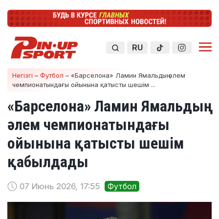
RU
Негізгі
–
Футбол
–
«Барселона» Ламин Ямальдың әлем
чемпионатындағы ойынына қатысты шешім ...
«Барселона» Ламин Ямальдың
әлем чемпионатындағы
ойынына қатысты шешім
қабылдады
07 Июнь 2026, 17:55
Футбол