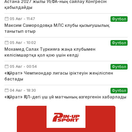
Астана 2027 жылы УЕФА-ның сайлау Конгресін
қабылдайды
05 Авг - 11:47
Футбол
Максим Самородовқа МЛС клубы қызығушылық
танытып отыр
05 Авг - 10:02
Футбол
Мохамед Салах Түркияға жаңа клубымен
келісімшартқа қол қою үшін келді
05 Авг - 00:54
Футбол
«Қайрат» Чемпиондар лигасы іріктеуін жеңіліспен
бастады
04 Авг - 18:30
Футбол
«Қайрат» ҚПЛ-дегі үш үй матчының өзгергенін хабарлады