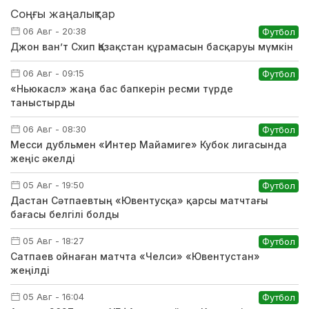
Соңғы жаңалықтар
06 Авг - 20:38
Футбол
Джон ван’т Схип Қазақстан құрамасын басқаруы мүмкін
06 Авг - 09:15
Футбол
«Ньюкасл» жаңа бас бапкерін ресми түрде
таныстырды
06 Авг - 08:30
Футбол
Месси дубльмен «Интер Майамиге» Кубок лигасында
жеңіс әкелді
05 Авг - 19:50
Футбол
Дастан Сәтпаевтың «Ювентусқа» қарсы матчтағы
бағасы белгілі болды
05 Авг - 18:27
Футбол
Сатпаев ойнаған матчта «Челси» «Ювентустан»
жеңілді
05 Авг - 16:04
Футбол