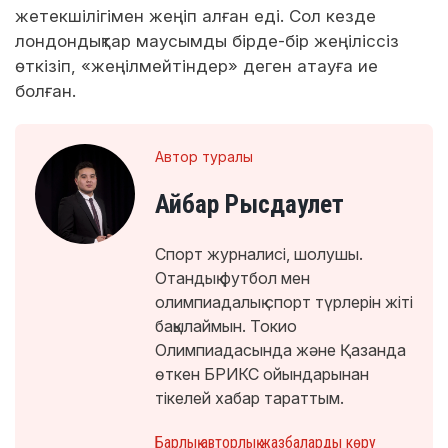
жетекшілігімен жеңіп алған еді. Сол кезде
лондондықтар маусымды бірде-бір жеңіліссіз
өткізіп, «жеңілмейтіндер» деген атауға ие
болған.
Автор туралы
Айбар Рысдаулет
Спорт журналисі, шолушы.
Отандық футбол мен
олимпиадалық спорт түрлерін жіті
бақылаймын. Токио
Олимпиадасында және Қазанда
өткен БРИКС ойындарынан
тікелей хабар тараттым.
Барлық авторлық жазбаларды көру