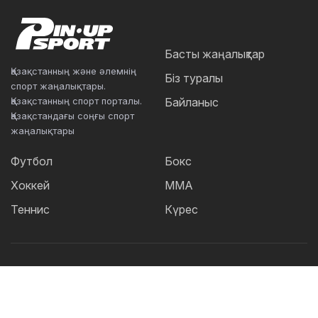
Басты жаңалықтар
Қазақстанның және әлемнің
Біз туралы
спорт жаңалықтары.
Қазақстанның спорт порталы.
Байланыс
Қазақстандағы соңғы спорт
жаңалықтары
Футбол
Бокс
Хоккей
ММА
Теннис
Күрес
Танымал тегтер:
Футбол
теннис
бокс
ММА
UFC
Елена