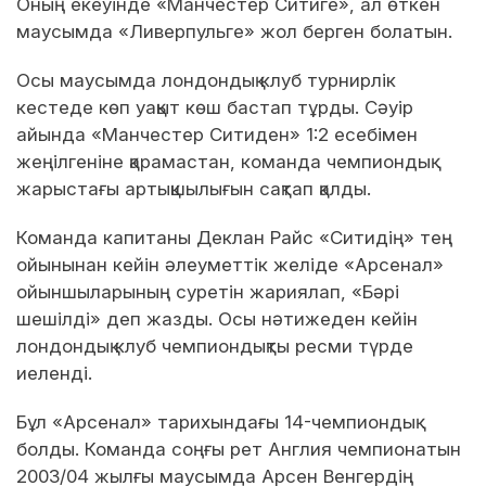
Оның екеуінде «Манчестер Ситиге», ал өткен
маусымда «Ливерпульге» жол берген болатын.
Осы маусымда лондондық клуб турнирлік
кестеде көп уақыт көш бастап тұрды. Сәуір
айында «Манчестер Ситиден» 1:2 есебімен
жеңілгеніне қарамастан, команда чемпиондық
жарыстағы артықшылығын сақтап қалды.
Команда капитаны Деклан Райс «Ситидің» тең
ойынынан кейін әлеуметтік желіде «Арсенал»
ойыншыларының суретін жариялап, «Бәрі
шешілді» деп жазды. Осы нәтижеден кейін
лондондық клуб чемпиондықты ресми түрде
иеленді.
Бұл «Арсенал» тарихындағы 14-чемпиондық
болды. Команда соңғы рет Англия чемпионатын
2003/04 жылғы маусымда Арсен Венгердің