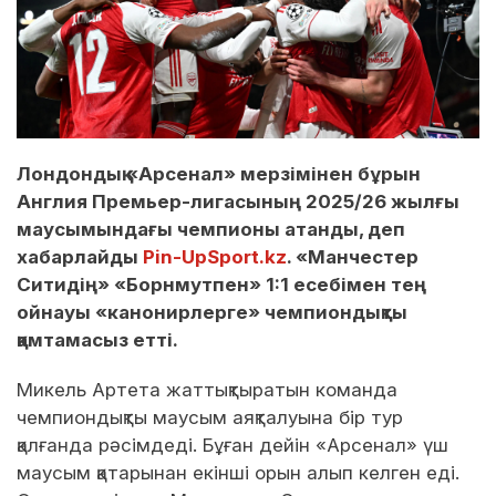
Лондондық «Арсенал» мерзімінен бұрын
Англия Премьер-лигасының 2025/26 жылғы
маусымындағы чемпионы атанды, деп
хабарлайды
Pin-UpSport.kz
. «Манчестер
Ситидің» «Борнмутпен» 1:1 есебімен тең
ойнауы «канонирлерге» чемпиондықты
қамтамасыз етті.
Микель Артета жаттықтыратын команда
чемпиондықты маусым аяқталуына бір тур
қалғанда рәсімдеді. Бұған дейін «Арсенал» үш
маусым қатарынан екінші орын алып келген еді.