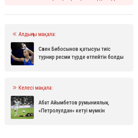
Алдыңғы мақала:
Сәкен Бибосынов қатысуы тиіс
турнир ресми түрде өтпейтін болды
Келесі мақала:
Абат Айымбетов румыниялық
«Петролулдан» кетуі мүмкін