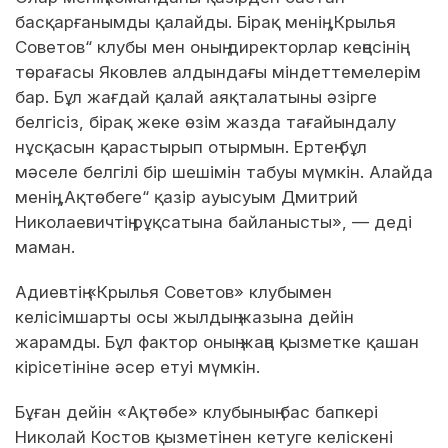
басқарғанымды қалайды. Бірақ менің „Крылья
Советов“ клубы мен оның директорлар кеңесінің
төрағасы Яковлев алдындағы міндеттемелерім
бар. Бұл жағдай қалай аяқталатыны әзірге
белгісіз, бірақ жеке өзім жазда тағайындалу
нұсқасын қарастырып отырмын. Ертең бұл
мәселе белгілі бір шешімін табуы мүмкін. Алайда
менің „Ақтөбеге“ қазір ауысуым Дмитрий
Николаевичтің рұқсатына байланысты», — деді
маман.
Адиевтің «Крылья Советов» клубымен
келісімшарты осы жылдың жазына дейін
жарамды. Бұл фактор оның жаңа қызметке қашан
кірісетініне әсер етуі мүмкін.
Бұған дейін «Ақтөбе» клубының бас бапкері
Николай Костов қызметінен кетуге келіскені