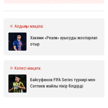
Алдыңғы мақала:
Хакими «Реалға» ауысуды жоспарлап
отыр
Келесі мақала:
Байсуфинов FIFA Series турнирі мен
Сатпаев жайлы пікір білдірді