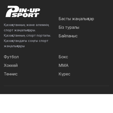
Басты жаңалықтар
Қазақстанның және әлемнің
Біз туралы
спорт жаңалықтары.
Қазақстанның спорт порталы.
Байланыс
Қазақстандағы соңғы спорт
жаңалықтары
Футбол
Бокс
Хоккей
ММА
Теннис
Күрес
Танымал тегтер:
Футбол
теннис
бокс
ММА
UFC
Елена