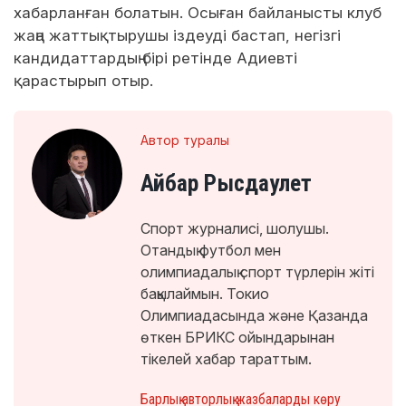
хабарланған болатын. Осыған байланысты клуб
жаңа жаттықтырушы іздеуді бастап, негізгі
кандидаттардың бірі ретінде Адиевті
қарастырып отыр.
Автор туралы
Айбар Рысдаулет
Спорт журналисі, шолушы.
Отандық футбол мен
олимпиадалық спорт түрлерін жіті
бақылаймын. Токио
Олимпиадасында және Қазанда
өткен БРИКС ойындарынан
тікелей хабар тараттым.
Барлық авторлық жазбаларды көру