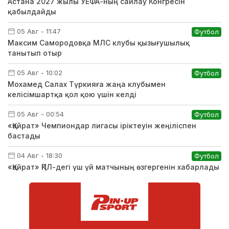
Астана 2027 жылы УЕФА-ның сайлау Конгресін
қабылдайды
05 Авг - 11:47
Футбол
Максим Самородовқа МЛС клубы қызығушылық
танытып отыр
05 Авг - 10:02
Футбол
Мохамед Салах Түркияға жаңа клубымен
келісімшартқа қол қою үшін келді
05 Авг - 00:54
Футбол
«Қайрат» Чемпиондар лигасы іріктеуін жеңіліспен
бастады
04 Авг - 18:30
Футбол
«Қайрат» ҚПЛ-дегі үш үй матчының өзгергенін хабарлады