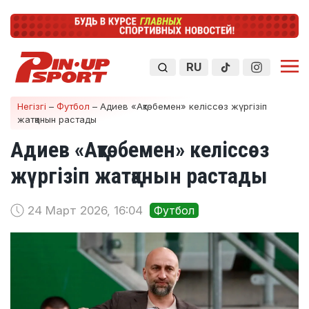
RU
Негізгі
–
Футбол
–
Адиев «Ақтөбемен» келіссөз жүргізіп
жатқанын растады
Адиев «Ақтөбемен» келіссөз
жүргізіп жатқанын растады
24 Март 2026, 16:04
Футбол