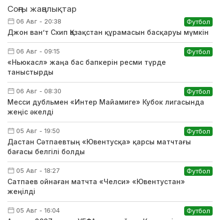
Соңғы жаңалықтар
06 Авг - 20:38
Футбол
Джон ван’т Схип Қазақстан құрамасын басқаруы мүмкін
06 Авг - 09:15
Футбол
«Ньюкасл» жаңа бас бапкерін ресми түрде
таныстырды
06 Авг - 08:30
Футбол
Месси дубльмен «Интер Майамиге» Кубок лигасында
жеңіс әкелді
05 Авг - 19:50
Футбол
Дастан Сәтпаевтың «Ювентусқа» қарсы матчтағы
бағасы белгілі болды
05 Авг - 18:27
Футбол
Сатпаев ойнаған матчта «Челси» «Ювентустан»
жеңілді
05 Авг - 16:04
Футбол