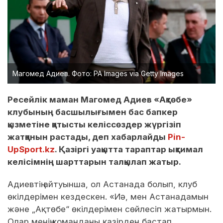
Магомед Адиев. Фото: PA Images via Getty Images
Ресейлік маман Магомед Адиев «Ақтөбе»
клубының басшылығымен бас бапкер
қызметіне қатысты келіссөздер жүргізіп
жатқанын растады, деп хабарлайды
Pin-
UpSport.kz
. Қазіргі уақытта тараптар ықтимал
келісімнің шарттарын талқылап жатыр.
Адиевтің айтуынша, ол Астанада болып, клуб
өкілдерімен кездескен. «Иә, мен Астанадамын
және „Ақтөбе“ өкілдерімен сөйлесіп жатырмын.
Олар менің команданы қазірден бастап